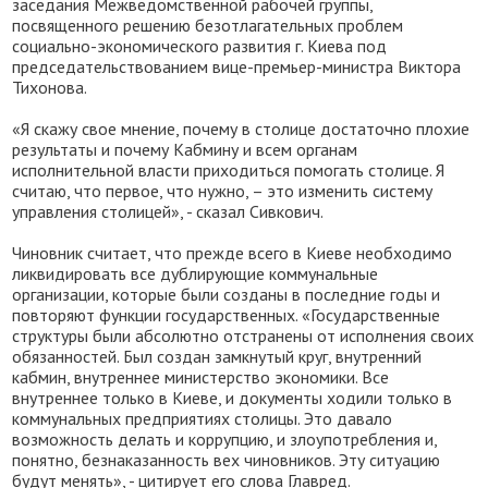
заседания Межведомственной рабочей группы,
посвященного решению безотлагательных проблем
социально-экономического развития г. Киева под
председательствованием вице-премьер-министра Виктора
Тихонова.
«Я скажу свое мнение, почему в столице достаточно плохие
результаты и почему Кабмину и всем органам
исполнительной власти приходиться помогать столице. Я
считаю, что первое, что нужно, – это изменить систему
управления столицей», - сказал Сивкович.
Чиновник считает, что прежде всего в Киеве необходимо
ликвидировать все дублирующие коммунальные
организации, которые были созданы в последние годы и
повторяют функции государственных. «Государственные
структуры были абсолютно отстранены от исполнения своих
обязанностей. Был создан замкнутый круг, внутренний
кабмин, внутреннее министерство экономики. Все
внутреннее только в Киеве, и документы ходили только в
коммунальных предприятиях столицы. Это давало
возможность делать и коррупцию, и злоупотребления и,
понятно, безнаказанность вех чиновников. Эту ситуацию
будут менять», - цитирует его слова Главред.