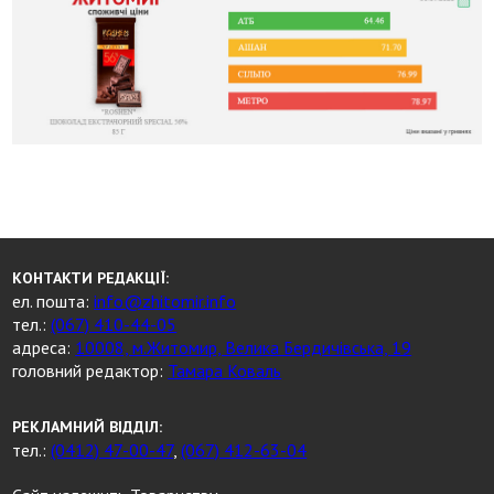
КОНТАКТИ РЕДАКЦІЇ:
ел. пошта:
info@zhitomir.info
тел.:
(067) 410-44-05
адреса:
10008, м.Житомир, Велика Бердичівська, 19
головний редактор:
Тамара Коваль
РЕКЛАМНИЙ ВІДДІЛ:
тел.:
(0412) 47-00-47
,
(067) 412-63-04