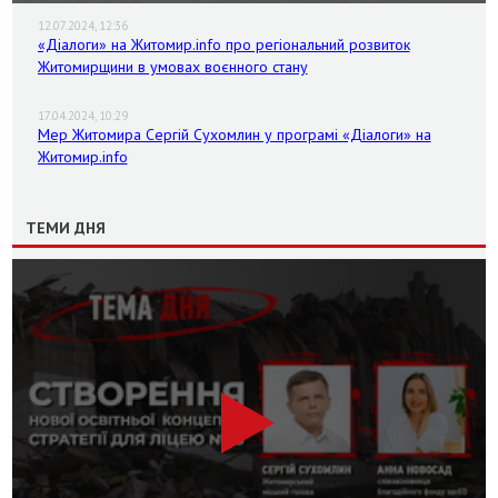
12.07.2024, 12:36
«Діалоги» на Житомир.info про регіональний розвиток
Житомирщини в умовах воєнного стану
17.04.2024, 10:29
Мер Житомира Сергій Сухомлин у програмі «Діалоги» на
Житомир.info
ТЕМИ ДНЯ