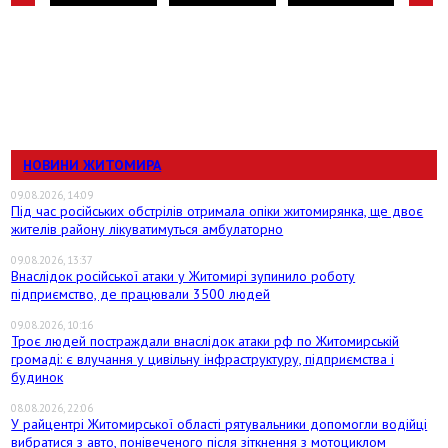
НОВИНИ ЖИТОМИРА
09.08.2026, 14:09
Під час російських обстрілів отримала опіки житомирянка, ще двоє
жителів району лікуватимуться амбулаторно
09.08.2026, 13:37
Внаслідок російської атаки у Житомирі зупинило роботу
підприємство, де працювали 3500 людей
09.08.2026, 10:16
Троє людей постраждали внаслідок атаки рф по Житомирській
громаді: є влучання у цивільну інфраструктуру, підприємства і
будинок
08.08.2026, 22:06
У райцентрі Житомирської області рятувальники допомогли водійці
вибратися з авто, понівеченого після зіткнення з мотоциклом