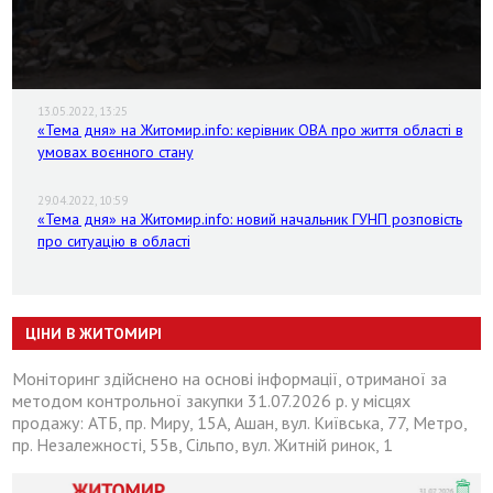
13.05.2022, 13:25
«Тема дня» на Житомир.info: керівник ОВА про життя області в
умовах воєнного стану
29.04.2022, 10:59
«Тема дня» на Житомир.info: новий начальник ГУНП розповість
про ситуацію в області
ЦІНИ В ЖИТОМИРІ
Моніторинг здійснено на основі інформації, отриманої за
методом контрольної закупки 31.07.2026 р. у місцях
продажу: АТБ, пр. Миру, 15А, Ашан, вул. Київська, 77, Метро,
пр. Незалежності, 55в, Сільпо, вул. Житній ринок, 1