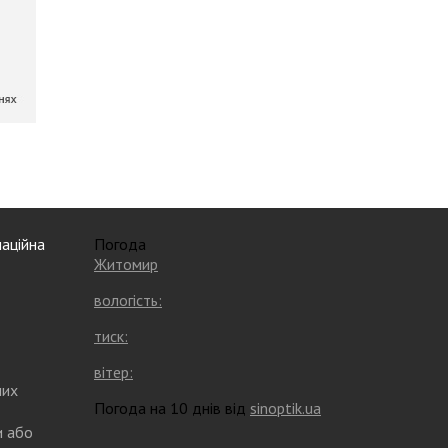
аційна
Погода
Житомир
вологість:
тиск:
вітер:
них
Погода на 10 днів від
sinoptik.ua
и або