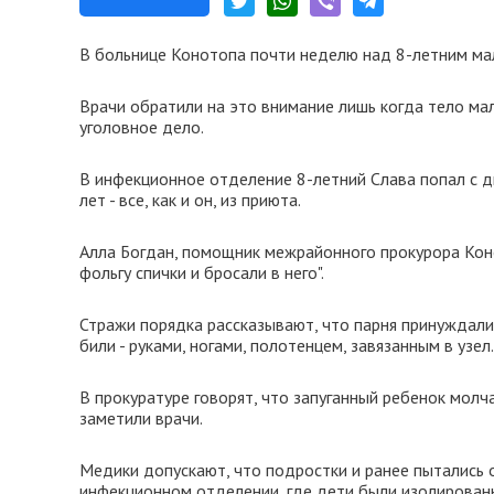
В больнице Конотопа почти неделю над 8-летним ма
Врачи обратили на это внимание лишь когда тело ма
уголовное дело.
В инфекционное отделение 8-летний Слава попал с ди
лет - все, как и он, из приюта.
Алла Богдан, помощник межрайонного прокурора Коно
фольгу спички и бросали в него".
Стражи порядка рассказывают, что парня принуждали 
били - руками, ногами, полотенцем, завязанным в уз
В прокуратуре говорят, что запуганный ребенок молча
заметили врачи.
Медики допускают, что подростки и ранее пытались 
инфекционном отделении, где дети были изолированы