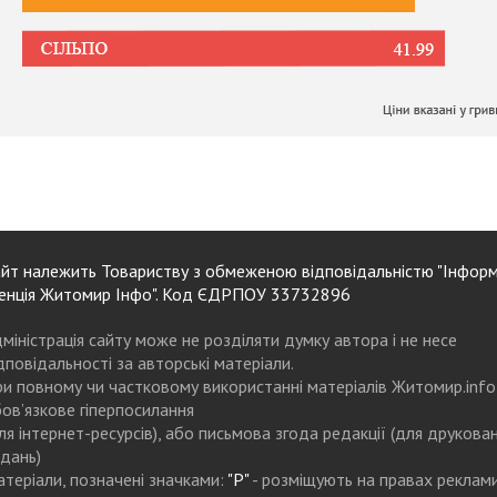
йт належить Товариству з обмеженою відповідальністю "Інформ
енція Житомир Інфо". Код ЄДРПОУ 33732896
міністрація сайту може не розділяти думку автора і не несе
дповідальності за авторські матеріали.
и повному чи частковому використанні матеріалів Житомир.info
ов’язкове гіперпосилання
ля інтернет-ресурсів), або письмова згода редакції (для друкова
дань)
теріали, позначені значками:
"Р"
- розміщують на правах реклам