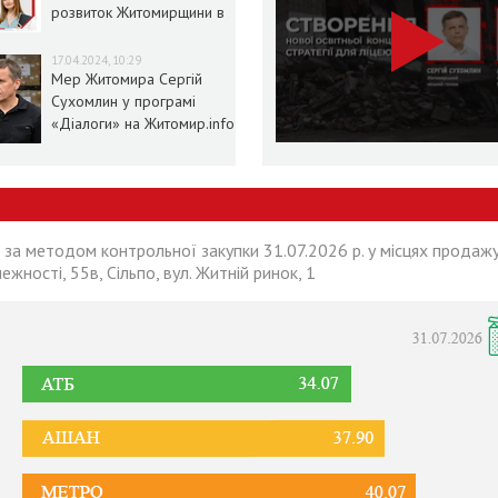
розвиток Житомирщини в
умовах воєнного стану
17.04.2024, 10:29
Мер Житомира Сергій
Сухомлин у програмі
«Діалоги» на Житомир.info
 за методом контрольної закупки 31.07.2026 р. у місцях продажу
лежності, 55в, Сільпо, вул. Житній ринок, 1