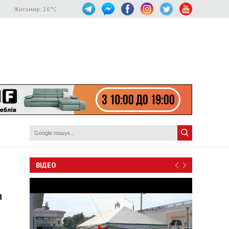
Житомир:
26
°C
ВІДЕО
а