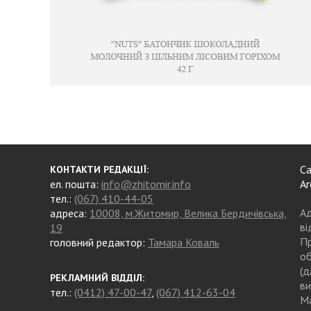
Са
КОНТАКТИ РЕДАКЦІЇ:
ел. пошта:
info@zhitomir.info
Аг
тел.:
(067) 410-44-05
Ад
адреса:
10008, м.Житомир, Велика Бердичівська,
ві
19
Пр
головний редактор:
Тамара Коваль
об
(д
РЕКЛАМНИЙ ВІДДІЛ:
ви
тел.:
(0412) 47-00-47
,
(067) 412-63-04
Ма