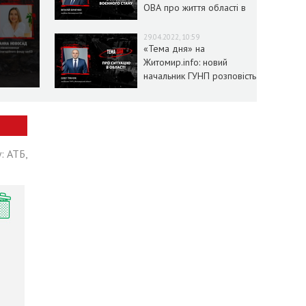
ОВА про життя області в
умовах воєнного стану
29.04.2022, 10:59
«Тема дня» на
Житомир.info: новий
начальник ГУНП розповість
про ситуацію в області
: АТБ,