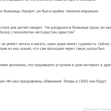
з больницы. Говорят, он был в крайне тяжелом морально-
опа для детей говорит: "Не раскрылся в больнице сразу, он уж
бесед с психологом, методистом, юристом".
 не умеют читать и писать, один даже имеет судимость. Сейчас
Один из них сказал, что сам проходил через такое, когда был
ем уволилась, пострадавшего устроили в дом-интернат в дру
ом. Им уже предъявлены обвинения. Теперь в СИЗО они будут
Друкувати сторінк