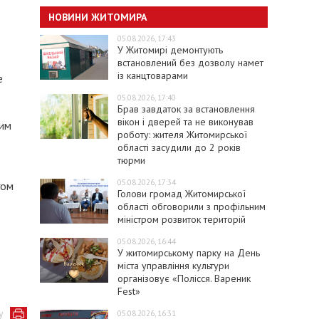
НОВИНИ ЖИТОМИРА
05.08.2026, 17:43
У Житомирі демонтують
встановлений без дозволу намет
із канцтоварами
е
05.08.2026, 17:40
Брав завдаток за встановлення
вікон і дверей та не виконував
 им
роботу: жителя Житомирської
області засудили до 2 років
тюрми
05.08.2026, 17:34
гом
Голови громад Житомирської
області обговорили з профільним
міністром розвиток територій
05.08.2026, 16:44
У житомирському парку на День
міста управління культури
організовує «Полісся. Вареник
Fest»
у
05.08.2026, 16:31