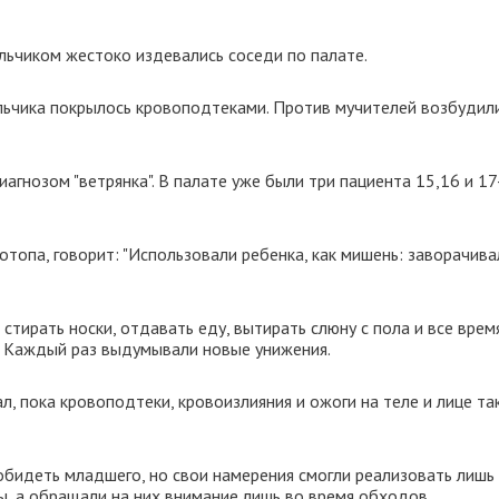
льчиком жестоко издевались соседи по палате.
льчика покрылось кровоподтеками. Против мучителей возбудил
агнозом "ветрянка". В палате уже были три пациента 15,16 и 17
топа, говорит: "Использовали ребенка, как мишень: заворачива
стирать носки, отдавать еду, вытирать слюну с пола и все врем
ел. Каждый раз выдумывали новые унижения.
л, пока кровоподтеки, кровоизлияния и ожоги на теле и лице та
обидеть младшего, но свои намерения смогли реализовать лишь
, а обращали на них внимание лишь во время обходов.