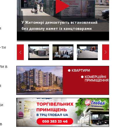
У Житомирі демонтують встановлений
и
без дозволу намет із канцтоварами
-ти
ли в
я
ки
 в