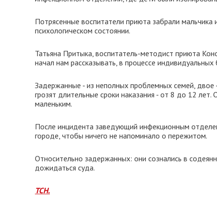
Потрясенные воспитатели приюта забрали мальчика и
психологическом состоянии.
Татьяна Притыка, воспитатель-методист приюта Конот
начал нам рассказывать, в процессе индивидуальных 
Задержанные - из неполных проблемных семей, двое -
грозят длительные сроки наказания - от 8 до 12 лет. 
маленьким.
После инцидента заведующий инфекционным отделени
городе, чтобы ничего не напоминало о пережитом.
Относительно задержанных: они сознались в содеянн
дожидаться суда.
ТСН.