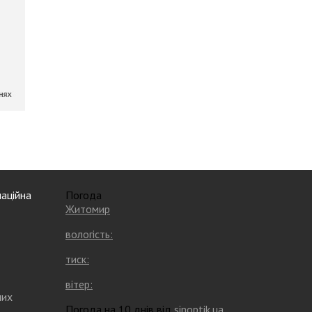
аційна
Погода
Житомир
вологість:
тиск:
вітер:
них
Погода на 10 днів від
sinoptik.ua