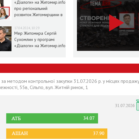
«Діалоги» на Житомир.info
про регіональний
розвиток Житомирщини в
умовах воєнного стану
17.04.2024, 10:29
Мер Житомира Сергій
Сухомлин у програмі
«Діалоги» на Житомир.info
 за методом контрольної закупки 31.07.2026 р. у місцях продажу
лежності, 55в, Сільпо, вул. Житній ринок, 1