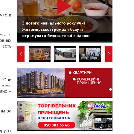
что в
З нового навчального року учні
Житомирської громади будуть
емы с
отримувати безкоштовні сніданки
овиях
 есть
 "Они
ше мы
шанс –
ны за
сируют