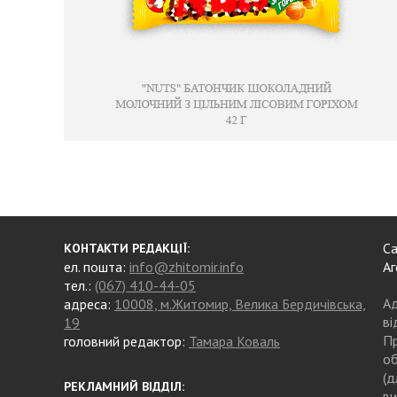
Са
КОНТАКТИ РЕДАКЦІЇ:
ел. пошта:
info@zhitomir.info
Аг
тел.:
(067) 410-44-05
Ад
адреса:
10008, м.Житомир, Велика Бердичівська,
ві
19
Пр
головний редактор:
Тамара Коваль
об
(д
РЕКЛАМНИЙ ВІДДІЛ:
ви