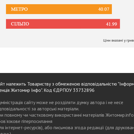
йт належить Товариству з обмеженою відповідальністю "Інформ
енція Житомир Інфо". Код ЄДРПОУ 33732896
міністрація сайту може не розділяти думку автора і не несе
дповідальності за авторські матеріали.
и повному чи частковому використанні матеріалів Житомир.info
ов’язкове гіперпосилання
ля інтернет-ресурсів), або письмова згода редакції (для друкова
дань)