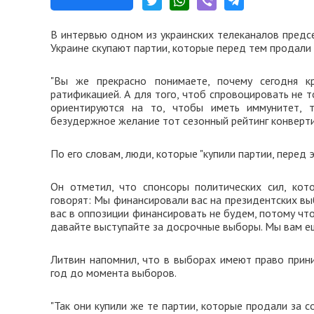
В интервью одном из украинских телеканалов предс
Украине скупают партии, которые перед тем продали
"Вы же прекрасно понимаете, почему сегодня к
ратификацией. А для того, чтоб спровоцировать не 
ориентируются на то, чтобы иметь иммунитет, т
безудержное желание тот сезонный рейтинг конвертир
По его словам, люди, которые "купили партии, перед 
Он отметил, что спонсоры политических сил, кот
говорят: Мы финансировали вас на президентских вы
вас в оппозиции финансировать не будем, потому что
давайте выступайте за досрочные выборы. Мы вам ещ
Литвин напомнил, что в выборах имеют право прини
год до момента выборов.
"Так они купили же те партии, которые продали за с