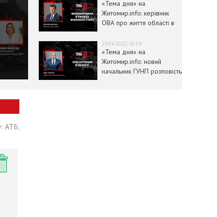
«Тема дня» на
Житомир.info: керівник
ОВА про життя області в
умовах воєнного стану
29.04.2022, 10:59
«Тема дня» на
Житомир.info: новий
начальник ГУНП розповість
про ситуацію в області
: АТБ,