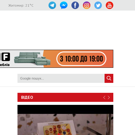
Житомир:
21
°C
ВІДЕО