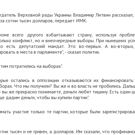
едатель Верховной рады Украины Владимир Литвин рассказал, 
 за сотни тысяч долларов, передает ИМК.
роме всего другого взбалтывают страну, используя пробл
только конфликт, но и внеочередные выборы. При нынешних усл
о есть депутатский мандат. Это во-первых. А во-вторых,
овать в места в парламенте", - сказал политик.
этим потратились на выборах".
орые остались в оппозиции отказываются их финансировать:
борах. Что мы получили? Вы же и во власть не пробились. Даль
 вы же прекрасно понимаете, деньги любят тишину. Есть один 
е дадим деньги, чтобы вы купили партии".
мать участие только те партии, которые были зарегистрирова
отни тысяч и не гривен, а долларов. Им сказали, что профинан