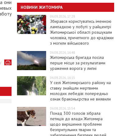
 а они
НОВИНИ ЖИТОМИРА
чевых
аботу
06.08.2026, 17:28
Збирався користуватись іменною
лампадкою у побуті: у райцентрі
Житомирської області розшукали
чоловіка, причетного до крадіжки
з могили військового
06.08.2026, 16:48
Житомирська бригада посіла
у
перше місце за результатами
ураження ворога у липні
06.08.2026, 16:15
У селі Житомирського району на
ставку знайшли мертвими
молодих лебедів: попередньо
ознак браконьєрства не виявили
06.08.2026, 15:54
Понад 300 голосів зібрала
петиція до влади Житомира
щодо вирішення проблеми
безпритульних тварин та
забезпечення безпеки людей