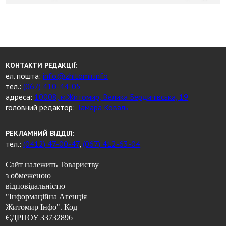
КОНТАКТИ РЕДАКЦІЇ:
ел. пошта:
info@zhitomir.info
тел.:
(067) 410-44-05
адреса:
10008, м.Житомир, Велика Бердичівська, 19
головний редактор:
Тамара Коваль
РЕКЛАМНИЙ ВІДДІЛ:
тел.:
(0412) 47-00-47
,
(067) 412-63-04
Сайт належить Товариству
з обмеженою
відповідальністю
"Інформаційна Агенція
Житомир Інфо". Код
ЄДРПОУ 33732896