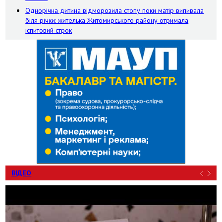
Однорічна дитина відморозила стопу поки матір випивала
біля річки: жителька Житомирського району отримала
іспитовий строк
ВІДЕО