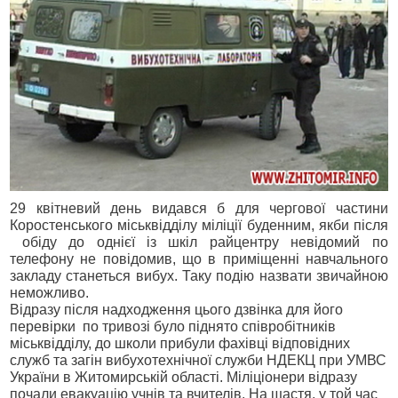
29 квітневий день видався б для чергової частини
Коростенського міськвідділу міліції буденним, якби після
обіду до однієї із шкіл райцентру невідомий по
телефону не повідомив, що в приміщенні навчального
закладу станеться вибух. Таку подію назвати звичайною
неможливо.
Відразу після надходження цього дзвінка для його
перевірки по тривозі було піднято співробітників
міськвідділу, до школи прибули фахівці відповідних
служб та загін вибухотехнічної служби НДЕКЦ при УМВС
України в Житомирській області. Міліціонери відразу
почали евакуацію учнів та вчителів. На щастя, у той час