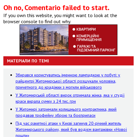
Oh no, Comentario failed to start.
If you own this website, you might want to look at the
browser console to find out why.
МАТЕРІАЛИ ПО ТЕМІ
Збирався користуватись іменною лампадкою у побуті: у
райцентрі Житомирської області розшукали чоловіка,
причетного до крадіжки з могили військового
У Житомирській області вирок отримала жінка, яка у студії
краси вкрала сумку з 24 тис. грн
У Житомирі затримали колишнього контрактника, який
продавав трофейну зброю та боєприпаси
Під час ракетної атаки у Києві загинув 20-річний житель
Житомирського району, який був водієм вантажівки «Нової
пошти»