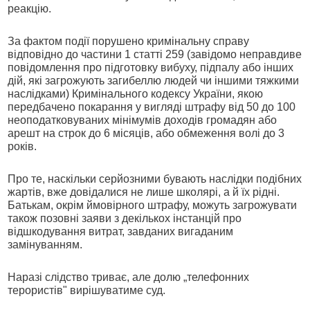
реакцію.
За фактом події порушено кримінальну справу
відповідно до частини 1 статті 259 (завідомо неправдиве
повідомлення про підготовку вибуху, підпалу або інших
дій, які загрожують загибеллю людей чи іншими тяжкими
наслідками) Кримінального кодексу України, якою
передбачено покарання у вигляді штрафу від 50 до 100
неоподатковуваних мінімумів доходів громадян або
арешт на строк до 6 місяців, або обмеження волі до 3
років.
Про те, наскільки серйозними бувають наслідки подібних
жартів, вже довідалися не лише школярі, а й їх рідні.
Батькам, окрім ймовірного штрафу, можуть загрожувати
також позовні заяви з декількох інстанцій про
відшкодування витрат, завданих вигаданим
замінуванням.
Наразі слідство триває, але долю „телефонних
терористів" вирішуватиме суд.