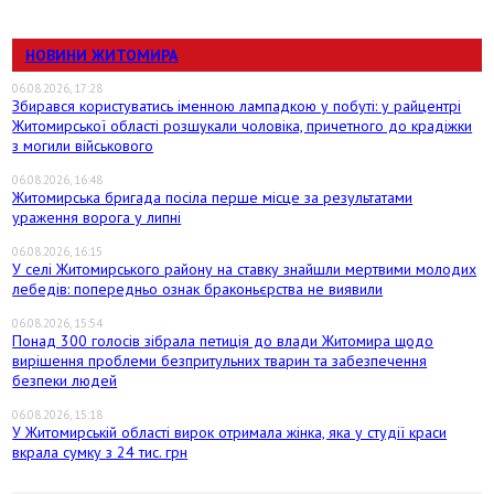
НОВИНИ ЖИТОМИРА
06.08.2026, 17:28
Збирався користуватись іменною лампадкою у побуті: у райцентрі
Житомирської області розшукали чоловіка, причетного до крадіжки
з могили військового
06.08.2026, 16:48
Житомирська бригада посіла перше місце за результатами
ураження ворога у липні
06.08.2026, 16:15
У селі Житомирського району на ставку знайшли мертвими молодих
лебедів: попередньо ознак браконьєрства не виявили
06.08.2026, 15:54
Понад 300 голосів зібрала петиція до влади Житомира щодо
вирішення проблеми безпритульних тварин та забезпечення
безпеки людей
06.08.2026, 15:18
У Житомирській області вирок отримала жінка, яка у студії краси
вкрала сумку з 24 тис. грн