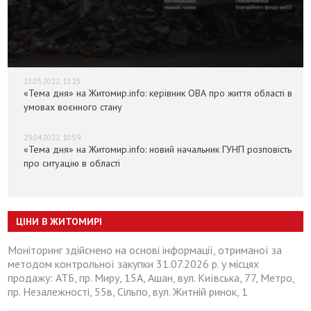
13.05.2022, 13:25
«Тема дня» на Житомир.info: керівник ОВА про життя області в
умовах воєнного стану
29.04.2022, 10:59
«Тема дня» на Житомир.info: новий начальник ГУНП розповість
про ситуацію в області
ЦІНИ В ЖИТОМИРІ
Моніторинг здійснено на основі інформації, отриманої за
методом контрольної закупки 31.07.2026 р. у місцях
продажу: АТБ, пр. Миру, 15А, Ашан, вул. Київська, 77, Метро,
пр. Незалежності, 55в, Сільпо, вул. Житній ринок, 1