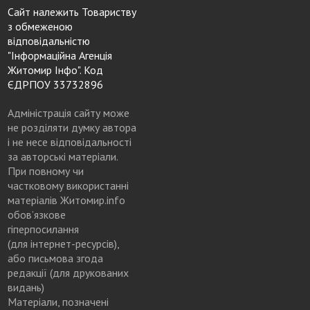
Сайт належить Товариству
з обмеженою
відповідальністю
"Інформаційна Агенція
Житомир Інфо". Код
ЄДРПОУ 33732896
Адміністрація сайту може
не розділяти думку автора
і не несе відповідальності
за авторські матеріали.
При повному чи
частковому використанні
матеріалів Житомир.info
обов’язкове
гіперпосилання
(для інтернет-ресурсів),
або письмова згода
редакції (для друкованих
видань)
Матеріали, позначені