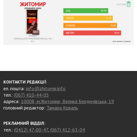
КОНТАКТИ РЕДАКЦІЇ:
ел. пошта:
info@zhitomir.info
тел.:
(067) 410-44-05
адреса:
10008, м.Житомир, Велика Бердичівська, 19
головний редактор:
Тамара Коваль
РЕКЛАМНИЙ ВІДДІЛ:
тел.:
(0412) 47-00-47
,
(067) 412-63-04