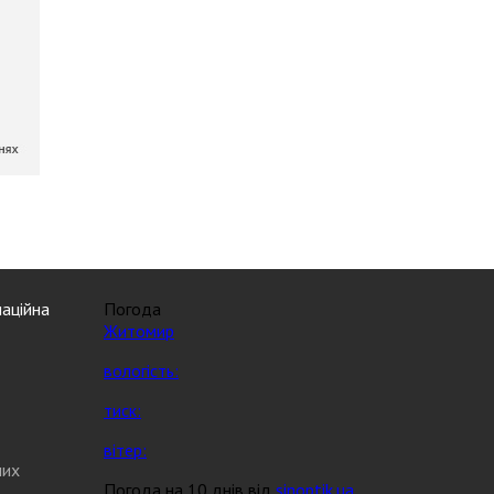
аційна
Погода
Житомир
вологість:
тиск:
вітер:
них
Погода на 10 днів від
sinoptik.ua