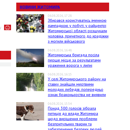
НОВИНИ ЖИТОМИРА
06.08.2026, 17:28
Збирався користуватись іменною
лампадкою у побуті: у райцентрі
у
Житомирської області розшукали
чоловіка, причетного до крадіжки
з могили військового
06.08.2026, 16:48
Житомирська бригада посіла
перше місце за результатами
ураження ворога у липні
06.08.2026, 16:15
У селі Житомирського району на
ставку знайшли мертвими
молодих лебедів: попередньо
ознак браконьєрства не виявили
06.08.2026, 15:54
Понад 300 голосів зібрала
петиція до влади Житомира
щодо вирішення проблеми
безпритульних тварин та
забезпечення безпеки людей