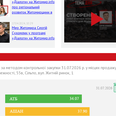
«Діалоги» на Житомир.info
про регіональний
розвиток Житомирщини в
умовах воєнного стану
17.04.2024, 10:29
Мер Житомира Сергій
Сухомлин у програмі
«Діалоги» на Житомир.info
 за методом контрольної закупки 31.07.2026 р. у місцях продажу
лежності, 55в, Сільпо, вул. Житній ринок, 1