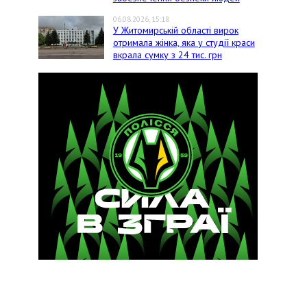
06.08.2026, 15:18
У Житомирській області вирок
отримала жінка, яка у студії краси
вкрала сумку з 24 тис. грн