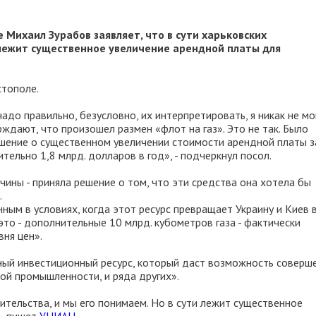
Михаил Зурабов заявляет, что в сути харьковских
лежит существенное увеличение арендной платы для
стополе.
адо правильно, безусловно, их интерпретировать, я никак не мо
рждают, что произошел размен «флот на газ». Это не так. Было
ешение о существенном увеличении стоимости арендной платы з
тельно 1,8 млрд. долларов в год», - подчеркнул посол.
ичины - приняла решение о том, что эти средства она хотела бы
.
ным в условиях, когда этот ресурс превращает Украину и Киев 
это - дополнительные 10 млрд. кубометров газа - фактически
вня цен».
езный инвестиционный ресурс, который даст возможность соверш
ой промышленности, и ряда других».
ительства, и мы его понимаем. Но в сути лежит существенное