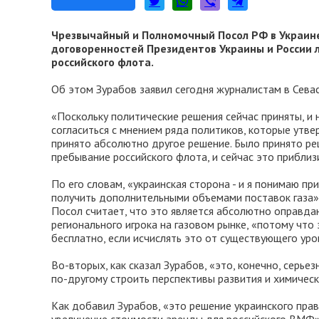
Чрезвычайный и Полномочный Посол РФ в Украине 
договоренностей Президентов Украины и России 
российского флота.
Об этом Зурабов заявил сегодня журналистам в Сева
«Поскольку политические решения сейчас приняты, и н
согласиться с мнением ряда политиков, которые утве
принято абсолютно другое решение. Было принято р
пребывание российского флота, и сейчас это приблизи
По его словам, «украинская сторона - и я понимаю пр
получить дополнительными объемами поставок газа»
Посол считает, что это является абсолютно оправдан
регионального игрока на газовом рынке, «потому что 
бесплатно, если исчислять это от существующего уро
Во-вторых, как сказал Зурабов, «это, конечно, серь
по-другому строить перспективы развития и химическ
Как добавил Зурабов, «это решение украинского прав