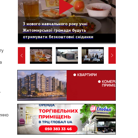
З нового навчального року учні
Житомирської громади будуть
отримувати безкоштовні сніданки
гу
а
в
енно