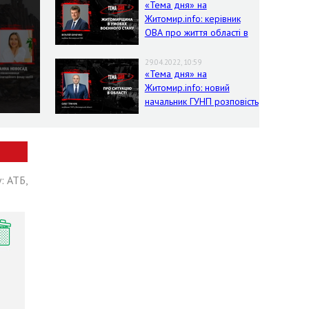
«Тема дня» на
Житомир.info: керівник
ОВА про життя області в
умовах воєнного стану
29.04.2022, 10:59
«Тема дня» на
Житомир.info: новий
начальник ГУНП розповість
про ситуацію в області
: АТБ,