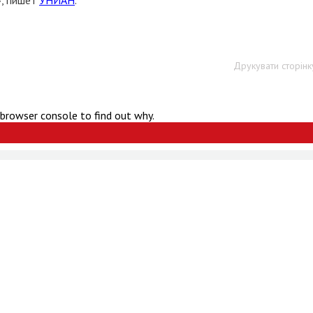
», пишет
УНИАН
.
Друкувати сторінк
 browser console to find out why.