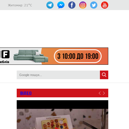
Житомир:
21
°C
ВІДЕО