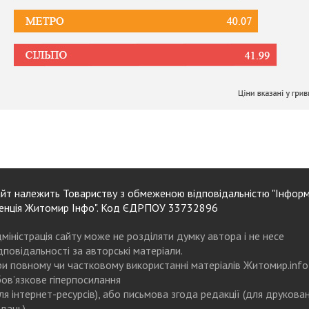
йт належить Товариству з обмеженою відповідальністю "Інформ
енція Житомир Інфо". Код ЄДРПОУ 33732896
міністрація сайту може не розділяти думку автора і не несе
дповідальності за авторські матеріали.
и повному чи частковому використанні матеріалів Житомир.info
ов’язкове гіперпосилання
ля інтернет-ресурсів), або письмова згода редакції (для друкова
дань)