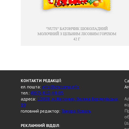
Са
КОНТАКТИ РЕДАКЦІЇ:
ел. пошта:
info@zhitomir.info
Аг
тел.:
(067) 410-44-05
Ад
адреса:
10008, м.Житомир, Велика Бердичівська,
ві
19
Пр
головний редактор:
Тамара Коваль
об
(д
РЕКЛАМНИЙ ВІДДІЛ:
ви