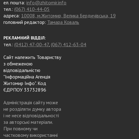
ел. пошта:
info@zhitomir.info
тел.:
(067) 410-44-05
адреса:
10008, м.Житомир, Велика Бердичівська, 19
головний редактор:
Тамара Коваль
РЕКЛАМНИЙ ВІДДІЛ:
тел.:
(0412) 47-00-47
,
(067) 412-63-04
Сайт належить Товариству
з обмеженою
відповідальністю
"Інформаційна Агенція
Житомир Інфо". Код
ЄДРПОУ 33732896
Адміністрація сайту може
не розділяти думку автора
і не несе відповідальності
за авторські матеріали.
При повному чи
частковому використанні