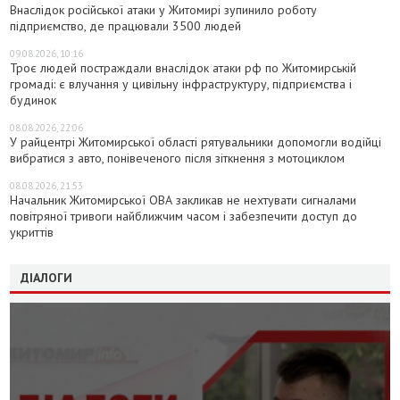
Внаслідок російської атаки у Житомирі зупинило роботу
підприємство, де працювали 3500 людей
09.08.2026, 10:16
Троє людей постраждали внаслідок атаки рф по Житомирській
громаді: є влучання у цивільну інфраструктуру, підприємства і
будинок
08.08.2026, 22:06
У райцентрі Житомирської області рятувальники допомогли водійці
вибратися з авто, понівеченого після зіткнення з мотоциклом
08.08.2026, 21:53
Начальник Житомирської ОВА закликав не нехтувати сигналами
повітряної тривоги найближчим часом і забезпечити доступ до
укриттів
ДІАЛОГИ