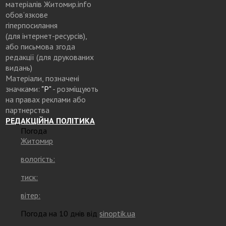
матеріалів Житомир.info
обов’язкове
гіперпосилання
(для інтернет-ресурсів),
або письмова згода
редакції (для друкованих
видань)
Матеріали, позначені
значками:
"Р"
- розміщують
на правах реклами або
партнерства
РЕДАКЦІЙНА ПОЛІТИКА
Погода
Житомир
вологість:
тиск:
вітер:
Погода на 10 днів від
sinoptik.ua