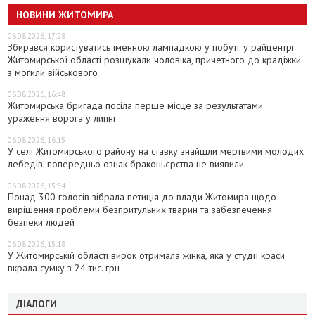
НОВИНИ ЖИТОМИРА
06.08.2026, 17:28
Збирався користуватись іменною лампадкою у побуті: у райцентрі
Житомирської області розшукали чоловіка, причетного до крадіжки
з могили військового
06.08.2026, 16:48
Житомирська бригада посіла перше місце за результатами
ураження ворога у липні
06.08.2026, 16:15
У селі Житомирського району на ставку знайшли мертвими молодих
лебедів: попередньо ознак браконьєрства не виявили
06.08.2026, 15:54
Понад 300 голосів зібрала петиція до влади Житомира щодо
вирішення проблеми безпритульних тварин та забезпечення
безпеки людей
06.08.2026, 15:18
У Житомирській області вирок отримала жінка, яка у студії краси
вкрала сумку з 24 тис. грн
ДІАЛОГИ