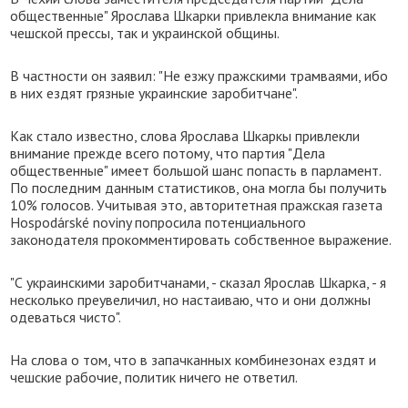
общественные" Ярослава Шкарки привлекла внимание как
чешской прессы, так и украинской общины.
В частности он заявил: "Не езжу пражскими трамваями, ибо
в них ездят грязные украинские заробитчане".
Как стало известно, слова Ярослава Шкаркы привлекли
внимание прежде всего потому, что партия "Дела
общественные" имеет большой шанс попасть в парламент.
По последним данным статистиков, она могла бы получить
10% голосов. Учитывая это, авторитетная пражская газета
Hospodárské noviny попросила потенциального
законодателя прокомментировать собственное выражение.
"С украинскими заробитчанами, - сказал Ярослав Шкарка, - я
несколько преувеличил, но настаиваю, что и они должны
одеваться чисто".
На слова о том, что в запачканных комбинезонах ездят и
чешские рабочие, политик ничего не ответил.