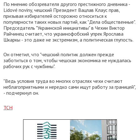
По мнению обозревателя другого престижного дневника -
Lidové noviny, чешский Президент Вацлав Клаус прав,
призывая избирателей осторожно относиться к
популярности таких новых партий, как "Дела общественные".
Председатель "Украинской инициативы" в Чехии Виктор
Райчинец считает, что украинофобский упрек Ярослава
Шкаркы - это даже не экстремизм, а политическая глупость.
Он отметил, что "чешский политик должен прежде
заботиться о том, чтобы чешская экономика не нуждалась
рабочих рук с чужбины".
"Ведь условия труда во многих отраслях чехи считают
неблагоприятными и нередко сами ищут работу за границей",
- подчеркнул он.
ТСН