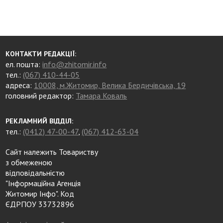
КОНТАКТИ РЕДАКЦІЇ:
ел. пошта:
info@zhitomir.info
тел.:
(067) 410-44-05
адреса:
10008, м.Житомир, Велика Бердичівська, 19
головний редактор:
Тамара Коваль
РЕКЛАМНИЙ ВІДДІЛ:
тел.:
(0412) 47-00-47
,
(067) 412-63-04
Сайт належить Товариству
з обмеженою
відповідальністю
"Інформаційна Агенція
Житомир Інфо". Код
ЄДРПОУ 33732896