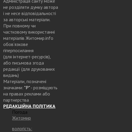
Адміністрація сайту може
не розділяти думку автора
і не несе відповідальності
за авторські матеріали.
При повному чи
частковому використанні
матеріалів Житомир.info
обов’язкове
гіперпосилання
(для інтернет-ресурсів),
або письмова згода
редакції (для друкованих
видань)
Матеріали, позначені
значками:
"Р"
- розміщують
на правах реклами або
партнерства
РЕДАКЦІЙНА ПОЛІТИКА
Погода
Житомир
вологість: