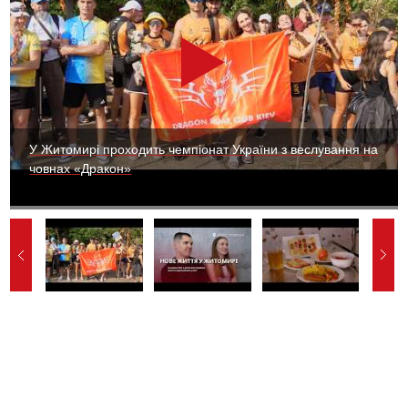
У Житомирі проходить чемпіонат України з веслування на
човнах «Дракон»