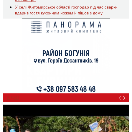
У селі Житомирської області господар під час сварки
вдарив гостя кухонним ножем й пішов з дому
ВІДЕО