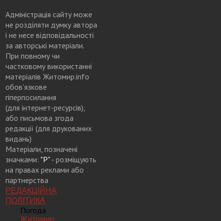
Адміністрація сайту може
не розділяти думку автора
і не несе відповідальності
за авторські матеріали.
При повному чи
частковому використанні
матеріалів Житомир.info
обов’язкове
гіперпосилання
(для інтернет-ресурсів),
або письмова згода
редакції (для друкованих
видань)
Матеріали, позначені
значками:
"Р"
- розміщують
на правах реклами або
партнерства
РЕДАКЦІЙНА
ПОЛІТИКА
Погода
Житомир