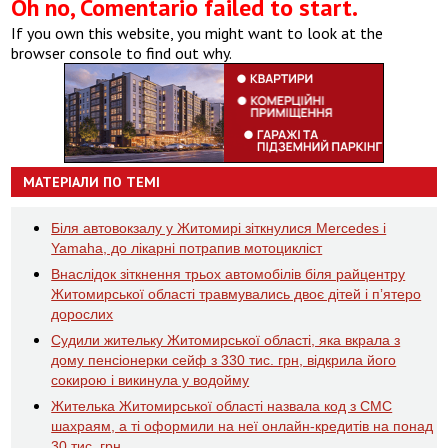
Oh no, Comentario failed to start.
If you own this website, you might want to look at the
browser console to find out why.
МАТЕРІАЛИ ПО ТЕМІ
Біля автовокзалу у Житомирі зіткнулися Mercedes і
Yamaha, до лікарні потрапив мотоцикліст
Внаслідок зіткнення трьох автомобілів біля райцентру
Житомирської області травмувались двоє дітей і пʼятеро
дорослих
Судили жительку Житомирської області, яка вкрала з
дому пенсіонерки сейф з 330 тис. грн, відкрила його
сокирою і викинула у водойму
Жителька Житомирської області назвала код з СМС
шахраям, а ті оформили на неї онлайн-кредитів на понад
30 тис. грн