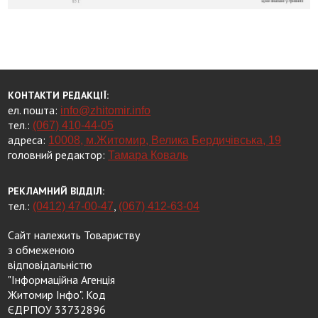
КОНТАКТИ РЕДАКЦІЇ:
ел. пошта:
info@zhitomir.info
тел.:
(067) 410-44-05
адреса:
10008, м.Житомир, Велика Бердичівська, 19
головний редактор:
Тамара Коваль
РЕКЛАМНИЙ ВІДДІЛ:
тел.:
,
(0412) 47-00-47
(067) 412-63-04
Сайт належить Товариству
з обмеженою
відповідальністю
"Інформаційна Агенція
Житомир Інфо". Код
ЄДРПОУ 33732896