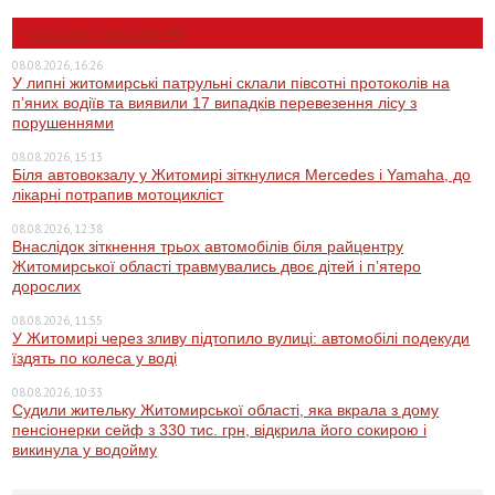
НОВИНИ ЖИТОМИРА
08.08.2026, 16:26
У липні житомирські патрульні склали півсотні протоколів на
пʼяних водіїв та виявили 17 випадків перевезення лісу з
порушеннями
08.08.2026, 15:13
Біля автовокзалу у Житомирі зіткнулися Mercedes і Yamaha, до
лікарні потрапив мотоцикліст
08.08.2026, 12:38
Внаслідок зіткнення трьох автомобілів біля райцентру
Житомирської області травмувались двоє дітей і пʼятеро
дорослих
08.08.2026, 11:55
У Житомирі через зливу підтопило вулиці: автомобілі подекуди
їздять по колеса у воді
08.08.2026, 10:33
Судили жительку Житомирської області, яка вкрала з дому
пенсіонерки сейф з 330 тис. грн, відкрила його сокирою і
викинула у водойму