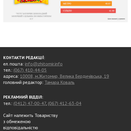
КОНТАКТИ РЕДАКЦІЇ:
ел. пошта:
info@zhitomir.info
тел.:
(067) 410-44-05
адреса:
10008, м.Житомир, Велика Бердичівська, 19
головний редактор:
Тамара Коваль
РЕКЛАМНИЙ ВІДДІЛ:
тел.:
(0412) 47-00-47
,
(067) 412-63-04
Сайт належить Товариству
з обмеженою
відповідальністю