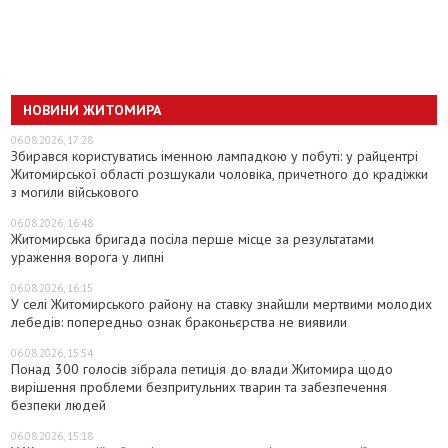
НОВИНИ ЖИТОМИРА
06.08.2026, 17:28
Збирався користуватись іменною лампадкою у побуті: у райцентрі
Житомирської області розшукали чоловіка, причетного до крадіжки
з могили військового
06.08.2026, 16:48
Житомирська бригада посіла перше місце за результатами
ураження ворога у липні
06.08.2026, 16:15
У селі Житомирського району на ставку знайшли мертвими молодих
лебедів: попередньо ознак браконьєрства не виявили
06.08.2026, 15:54
Понад 300 голосів зібрала петиція до влади Житомира щодо
вирішення проблеми безпритульних тварин та забезпечення
безпеки людей
06.08.2026, 15:18