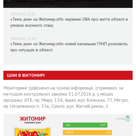
13.05.2022, 13:25
«Тема дня» на Житомир.info: керівник ОВА про життя області в
умовах воєнного стану
29.04.2022, 10:59
«Тема дня» на Житомир.info: новий начальник ГУНП розповість
про ситуацію в області
ЦІНИ В ЖИТОМИРІ
Моніторинг здійснено на основі інформації, отриманої за
методом контрольної закупки 31.07.2026 р. у місцях
продажу: АТБ, пр. Миру, 15А, Ашан, вул. Київська, 77, Метро,
пр. Незалежності, 55в, Сільпо, вул. Житній ринок, 1