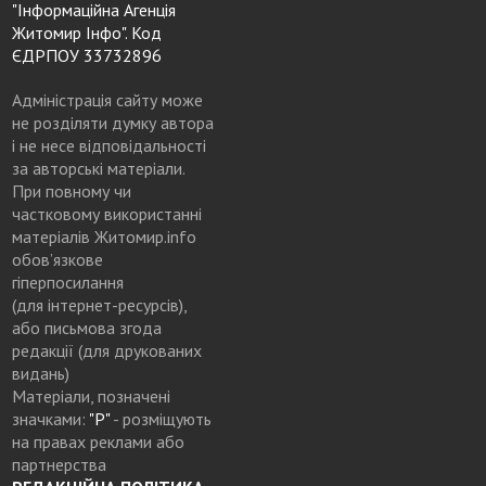
"Інформаційна Агенція
Житомир Інфо". Код
ЄДРПОУ 33732896
Адміністрація сайту може
не розділяти думку автора
і не несе відповідальності
за авторські матеріали.
При повному чи
частковому використанні
матеріалів Житомир.info
обов’язкове
гіперпосилання
(для інтернет-ресурсів),
або письмова згода
редакції (для друкованих
видань)
Матеріали, позначені
значками:
"Р"
- розміщують
на правах реклами або
партнерства