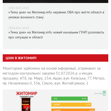
13.05.2022, 13:25
«Тема дня» на Житомир.info: керівник ОВА про життя області в
умовах воєнного стану
29.04.2022, 10:59
«Тема дня» на Житомир.info: новий начальник ГУНП розповість
про ситуацію в області
ЦІНИ В ЖИТОМИРІ
Моніторинг здійснено на основі інформації, отриманої за
методом контрольної закупки 31.07.2026 р. у місцях
продажу: АТБ, пр. Миру, 15А, Ашан, вул. Київська, 77, Метро,
пр. Незалежності, 55в, Сільпо, вул. Житній ринок, 1