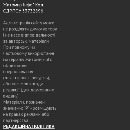
Житомир Інфо". Код
ЄДРПОУ 33732896
Адміністрація сайту може
не розділяти думку автора
і не несе відповідальності
за авторські матеріали.
При повному чи
частковому використанні
матеріалів Житомир.info
обов’язкове
гіперпосилання
(для інтернет-ресурсів),
або письмова згода
редакції (для друкованих
видань)
Матеріали, позначені
значками:
"Р"
- розміщують
на правах реклами або
партнерства
РЕДАКЦІЙНА ПОЛІТИКА