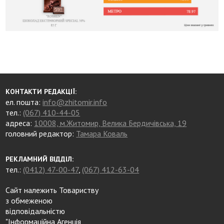
КОНТАКТИ РЕДАКЦІЇ:
ел. пошта:
info@zhitomir.info
тел.:
(067) 410-44-05
адреса:
10008, м.Житомир, Велика Бердичівська, 19
головний редактор:
Тамара Коваль
РЕКЛАМНИЙ ВІДДІЛ:
тел.:
(0412) 47-00-47
,
(067) 412-63-04
Сайт належить Товариству
з обмеженою
відповідальністю
"Інформаційна Агенція