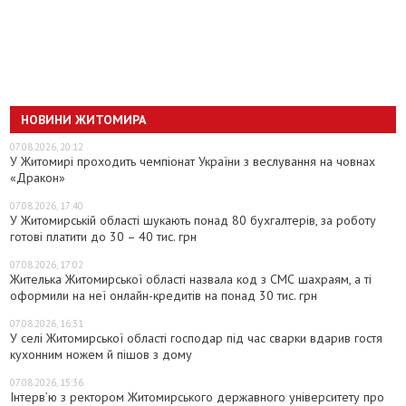
НОВИНИ ЖИТОМИРА
07.08.2026, 20:12
У Житомирі проходить чемпіонат України з веслування на човнах
«Дракон»
07.08.2026, 17:40
У Житомирській області шукають понад 80 бухгалтерів, за роботу
готові платити до 30 – 40 тис. грн
07.08.2026, 17:02
Жителька Житомирської області назвала код з СМС шахраям, а ті
оформили на неї онлайн-кредитів на понад 30 тис. грн
07.08.2026, 16:31
У селі Житомирської області господар під час сварки вдарив гостя
кухонним ножем й пішов з дому
07.08.2026, 15:36
Інтерв’ю з ректором Житомирського державного університету про