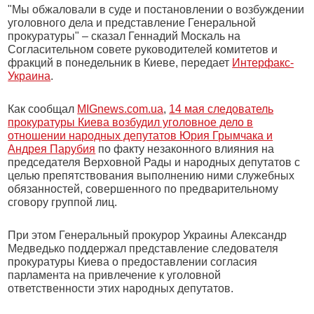
"Мы обжаловали в суде и постановлении о возбуждении
уголовного дела и представление Генеральной
прокуратуры" – сказал Геннадий Москаль на
Согласительном совете руководителей комитетов и
фракций в понедельник в Киеве, передает
Интерфакс-
Украина
.
Как сообщал
MIGnews.com.ua
,
14 мая следователь
прокуратуры Киева возбудил уголовное дело в
отношении народных депутатов Юрия Грымчака и
Андрея Парубия
по факту незаконного влияния на
председателя Верховной Рады и народных депутатов с
целью препятствования выполнению ними служебных
обязанностей, совершенного по предварительному
сговору группой лиц.
При этом Генеральный прокурор Украины Александр
Медведько поддержал представление следователя
прокуратуры Киева о предоставлении согласия
парламента на привлечение к уголовной
ответственности этих народных депутатов.