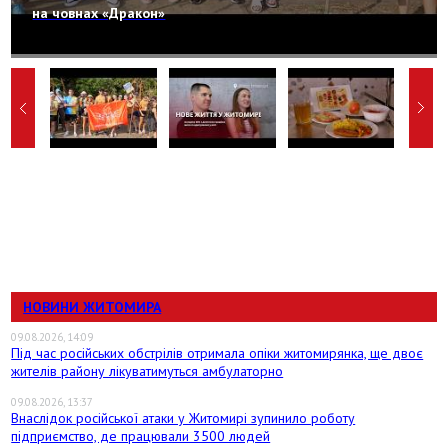
на човнах «Дракон»
НОВИНИ ЖИТОМИРА
09.08.2026, 14:09
Під час російських обстрілів отримала опіки житомирянка, ще двоє
жителів району лікуватимуться амбулаторно
09.08.2026, 13:37
Внаслідок російської атаки у Житомирі зупинило роботу
підприємство, де працювали 3500 людей