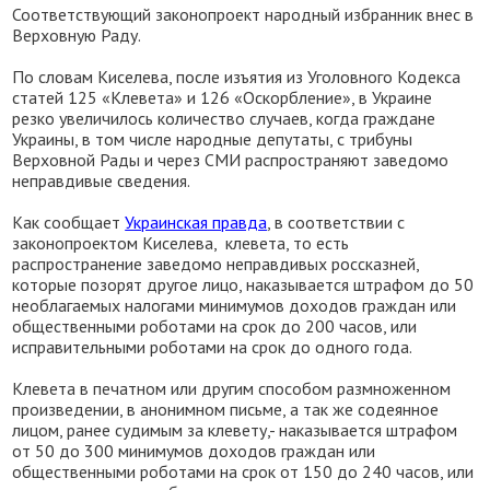
Соответствующий законопроект народный избранник внес в
Верховную Раду.
По словам Киселева, после изъятия из Уголовного Кодекса
статей 125 «Клевета» и 126 «Оскорбление», в Украине
резко увеличилось количество случаев, когда граждане
Украины, в том числе народные депутаты, с трибуны
Верховной Рады и через СМИ распространяют заведомо
неправдивые сведения.
Как сообщает
Украинская правда
, в соответствии с
законопроектом Киселева, клевета, то есть
распространение заведомо неправдивых россказней,
которые позорят другое лицо, наказывается штрафом до 50
необлагаемых налогами минимумов доходов граждан или
общественными роботами на срок до 200 часов, или
исправительными роботами на срок до одного года.
Клевета в печатном или другим способом размноженном
произведении, в анонимном письме, а так же содеянное
лицом, ранее судимым за клевету,- наказывается штрафом
от 50 до 300 минимумов доходов граждан или
общественными роботами на срок от 150 до 240 часов, или