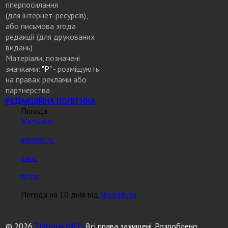
гіперпосилання
(для інтернет-ресурсів),
або письмова згода
редакції (для друкованих
видань)
Матеріали, позначені
значками:
"Р"
- розміщують
на правах реклами або
партнерства
РЕДАКЦІЙНА ПОЛІТИКА
Погода
Житомир
вологість:
тиск:
вітер:
Погода на 10 днів від
sinoptik.ua
© 2026
Zhitomir.INFO
Всі права захищені. Розроблено