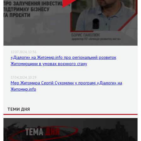
12.07.2024, 12:36
«Діалоги» на Житомир.info про регіональний розвиток
Житомирщини в умовах воєнного стану
17.04.2024, 10:29
Мер Житомира Сергій Сухомлин у програмі «Діалоги» на
Житомир.info
ТЕМИ ДНЯ