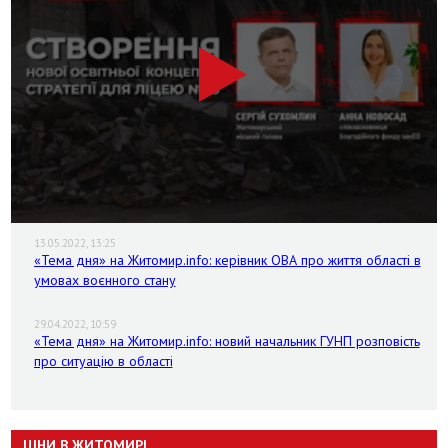
13.05.2022, 13:25
«Тема дня» на Житомир.info: керівник ОВА про життя області в
умовах воєнного стану
29.04.2022, 10:59
«Тема дня» на Житомир.info: новий начальник ГУНП розповість
про ситуацію в області
ЦІНИ В ЖИТОМИРІ