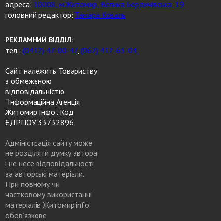
адреса:
10008, м.Житомир, Велика Бердичівська, 19
головний редактор:
Тамара Коваль
РЕКЛАМНИЙ ВІДДІЛ:
тел.:
(0412) 47-00-47
,
(067) 412-63-04
Сайт належить Товариству
з обмеженою
відповідальністю
"Інформаційна Агенція
Житомир Інфо". Код
ЄДРПОУ 33732896
Адміністрація сайту може
не розділяти думку автора
і не несе відповідальності
за авторські матеріали.
При повному чи
частковому використанні
матеріалів Житомир.info
обов’язкове