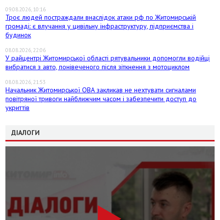
09.08.2026, 10:16
Троє людей постраждали внаслідок атаки рф по Житомирській
громаді: є влучання у цивільну інфраструктуру, підприємства і
будинок
08.08.2026, 22:06
У райцентрі Житомирської області рятувальники допомогли водійці
вибратися з авто, понівеченого після зіткнення з мотоциклом
08.08.2026, 21:53
Начальник Житомирської ОВА закликав не нехтувати сигналами
повітряної тривоги найближчим часом і забезпечити доступ до
укриттів
ДІАЛОГИ