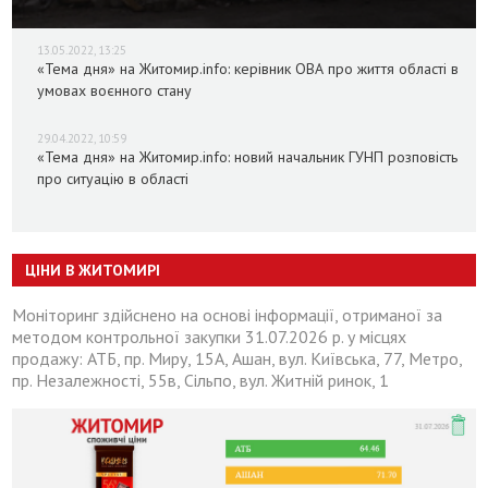
13.05.2022, 13:25
«Тема дня» на Житомир.info: керівник ОВА про життя області в
умовах воєнного стану
29.04.2022, 10:59
«Тема дня» на Житомир.info: новий начальник ГУНП розповість
про ситуацію в області
ЦІНИ В ЖИТОМИРІ
Моніторинг здійснено на основі інформації, отриманої за
методом контрольної закупки 31.07.2026 р. у місцях
продажу: АТБ, пр. Миру, 15А, Ашан, вул. Київська, 77, Метро,
пр. Незалежності, 55в, Сільпо, вул. Житній ринок, 1