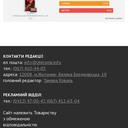
КОНТАКТИ РЕДАКЦІЇ:
ел. пошта:
info@zhitomir.info
тел.:
(067) 410-44-05
адреса:
10008, м.Житомир, Велика Бердичівська, 19
головний редактор:
Тамара Коваль
РЕКЛАМНИЙ ВІДДІЛ:
тел.:
(0412) 47-00-47
,
(067) 412-63-04
Сайт належить Товариству
з обмеженою
відповідальністю