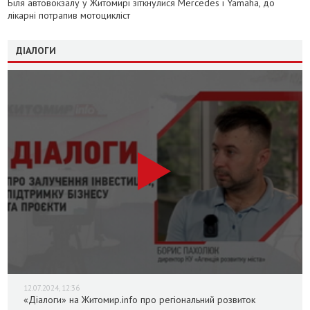
Біля автовокзалу у Житомирі зіткнулися Mercedes і Yamaha, до
лікарні потрапив мотоцикліст
ДІАЛОГИ
12.07.2024, 12:36
«Діалоги» на Житомир.info про регіональний розвиток