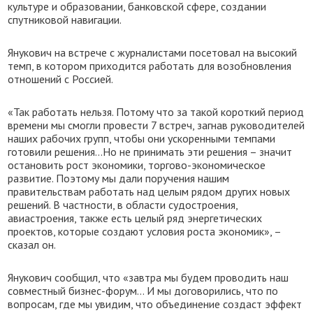
культуре и образовании, банковской сфере, создании
спутниковой навигации.
Янукович на встрече с журналистами посетовал на высокий
темп, в котором приходится работать для возобновления
отношений с Россией.
«Так работать нельзя. Потому что за такой короткий период
времени мы смогли провести 7 встреч, загнав руководителей
наших рабочих групп, чтобы они ускоренными темпами
готовили решения…Но не принимать эти решения – значит
остановить рост экономики, торгово-экономическое
развитие. Поэтому мы дали поручения нашим
правительствам работать над целым рядом других новых
решений. В частности, в области судостроения,
авиастроения, также есть целый ряд энергетических
проектов, которые создают условия роста экономик», –
сказал он.
Янукович сообщил, что «завтра мы будем проводить наш
совместный бизнес-форум… И мы договорились, что по
вопросам, где мы увидим, что объединение создаст эффект