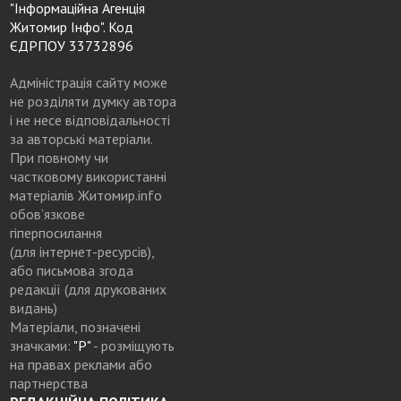
"Інформаційна Агенція
Житомир Інфо". Код
ЄДРПОУ 33732896
Адміністрація сайту може
не розділяти думку автора
і не несе відповідальності
за авторські матеріали.
При повному чи
частковому використанні
матеріалів Житомир.info
обов’язкове
гіперпосилання
(для інтернет-ресурсів),
або письмова згода
редакції (для друкованих
видань)
Матеріали, позначені
значками:
"Р"
- розміщують
на правах реклами або
партнерства