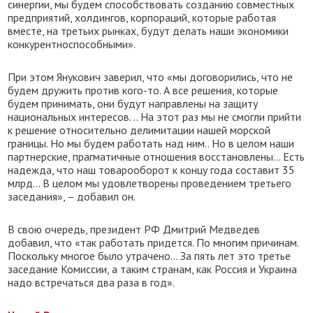
синергии, мы будем способствовать созданию совместных
предприятий, холдингов, корпораций, которые работая
вместе, на третьих рынках, будут делать наши экономики
конкурентноспособными».
При этом Янукович заверил, что «мы договорились, что не
будем дружить против кого-то. А все решения, которые
будем принимать, они будут направлены на защиту
национальных интересов. .. На этот раз мы не смогли прийти
к решение относительно делимитации нашей морской
границы. Но мы будем работать над ним.. Но в целом наши
партнерские, прагматичные отношения восстановлены… Есть
надежда, что наш товарооборот к концу года составит 35
млрд… В целом мы удовлетворены проведением третьего
заседания», – добавил он.
В свою очередь, президент РФ Дмитрий Медведев
добавил, что «так работать придется. По многим причинам.
Поскольку многое было утрачено… За пять лет это третье
заседание Комиссии, а таким странам, как Россия и Украина
надо встречаться два раза в год».