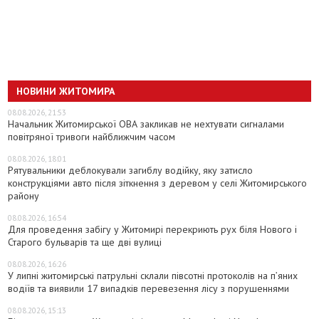
НОВИНИ ЖИТОМИРА
08.08.2026, 21:53
Начальник Житомирської ОВА закликав не нехтувати сигналами
повітряної тривоги найближчим часом
08.08.2026, 18:01
Рятувальники деблокували загиблу водійку, яку затисло
конструкціями авто після зіткнення з деревом у селі Житомирського
району
08.08.2026, 16:54
Для проведення забігу у Житомирі перекриють рух біля Нового і
Старого бульварів та ще дві вулиці
08.08.2026, 16:26
У липні житомирські патрульні склали півсотні протоколів на пʼяних
водіїв та виявили 17 випадків перевезення лісу з порушеннями
08.08.2026, 15:13