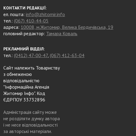
КОНТАКТИ РЕДАКЦІЇ:
ел. пошта:
info@zhitomir.info
тел.:
(067) 410-44-05
адреса:
10008, м.Житомир, Велика Бердичівська, 19
головний редактор:
Тамара Коваль
РЕКЛАМНИЙ ВІДДІЛ:
тел.:
(0412) 47-00-47
,
(067) 412-63-04
Сайт належить Товариству
з обмеженою
відповідальністю
"Інформаційна Агенція
Житомир Інфо". Код
ЄДРПОУ 33732896
Адміністрація сайту може
не розділяти думку автора
і не несе відповідальності
за авторські матеріали.