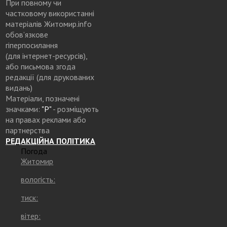
При повному чи
частковому використанні
матеріалів Житомир.info
обов’язкове
гіперпосилання
(для інтернет-ресурсів),
або письмова згода
редакції (для друкованих
видань)
Матеріали, позначені
значками:
"Р"
- розміщують
на правах реклами або
партнерства
РЕДАКЦІЙНА ПОЛІТИКА
Погода
Житомир
вологість:
тиск:
вітер: