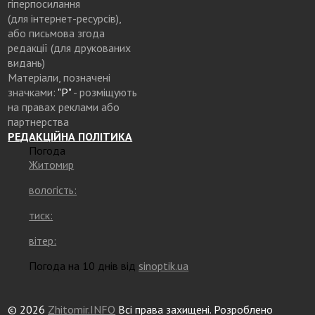
гіперпосилання
(для інтернет-ресурсів),
або письмова згода
редакції (для друкованих
видань)
Матеріали, позначені
значками:
"Р"
- розміщують
на правах реклами або
партнерства
РЕДАКЦІЙНА ПОЛІТИКА
Погода
Житомир
вологість:
тиск:
вітер:
Погода на 10 днів від
sinoptik.ua
© 2026
Zhitomir.INFO
Всі права захищені. Розроблено