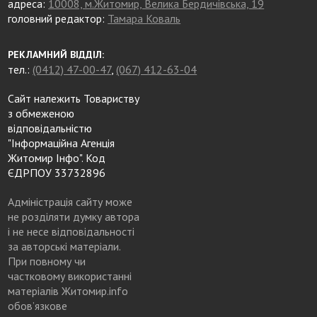
адреса:
10008, м.Житомир, Велика Бердичівська, 19
головний редактор:
Тамара Коваль
РЕКЛАМНИЙ ВІДДІЛ:
тел.:
(0412) 47-00-47
,
(067) 412-63-04
Сайт належить Товариству
з обмеженою
відповідальністю
"Інформаційна Агенція
Житомир Інфо". Код
ЄДРПОУ 33732896
Адміністрація сайту може
не розділяти думку автора
і не несе відповідальності
за авторські матеріали.
При повному чи
частковому використанні
матеріалів Житомир.info
обов’язкове