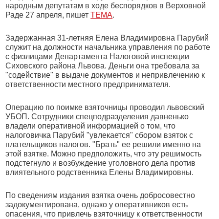
народным депутатам в ходе беспорядков в Верховной
Раде 27 апреля, пишет
ТЕМА
.
Задержанная 31-летняя Елена Владимировна Парубий
служит на должности начальника управления по работе
с физлицами Департамента Налоговой инспекции
Сиховского района Львова. Деньги она требовала за
"содействие" в выдаче документов и непривлечению к
ответственности местного предпринимателя.
Операцию по поимке взяточницы проводил львовский
УБОП. Сотрудники спецподразделения давненько
владели оперативной информацией о том, что
налоговичка Парубий "увлекается" сбором взяток с
плательщиков налогов. "Брать" ее решили именно на
этой взятке. Можно предположить, что эту решимость
подстегнуло и возбуждение уголовного дела против
влиятельного родственника Елены Владимировны.
По сведениям издания взятка очень добросовестно
задокументирована, однако у оперативников есть
опасения, что привлечь взяточницу к ответственности