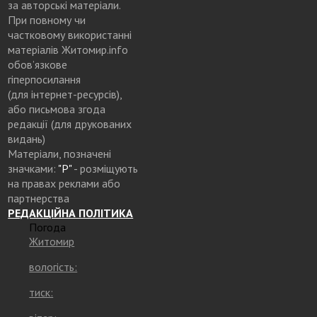
за авторські матеріали.
При повному чи
частковому використанні
матеріалів Житомир.info
обов’язкове
гіперпосилання
(для інтернет-ресурсів),
або письмова згода
редакції (для друкованих
видань)
Матеріали, позначені
значками:
"Р"
- розміщують
на правах реклами або
партнерства
РЕДАКЦІЙНА ПОЛІТИКА
Погода
Житомир
вологість:
тиск: