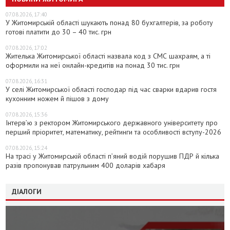
07.08.2026, 17:40
У Житомирській області шукають понад 80 бухгалтерів, за роботу
готові платити до 30 – 40 тис. грн
07.08.2026, 17:02
Жителька Житомирської області назвала код з СМС шахраям, а ті
оформили на неї онлайн-кредитів на понад 30 тис. грн
07.08.2026, 16:31
У селі Житомирської області господар під час сварки вдарив гостя
кухонним ножем й пішов з дому
07.08.2026, 15:36
Інтерв’ю з ректором Житомирського державного університету про
перший пріоритет, математику, рейтинги та особливості вступу-2026
07.08.2026, 15:24
На трасі у Житомирській області п’яний водій порушив ПДР й кілька
разів пропонував патрульним 400 доларів хабаря
ДІАЛОГИ