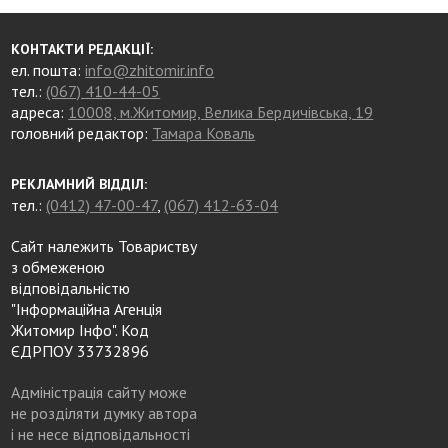
КОНТАКТИ РЕДАКЦІЇ:
ел. пошта:
info@zhitomir.info
тел.:
(067) 410-44-05
адреса:
10008, м.Житомир, Велика Бердичівська, 19
головний редактор:
Тамара Коваль
РЕКЛАМНИЙ ВІДДІЛ:
тел.:
(0412) 47-00-47
,
(067) 412-63-04
Сайт належить Товариству
з обмеженою
відповідальністю
"Інформаційна Агенція
Житомир Інфо". Код
ЄДРПОУ 33732896
Адміністрація сайту може
не розділяти думку автора
і не несе відповідальності