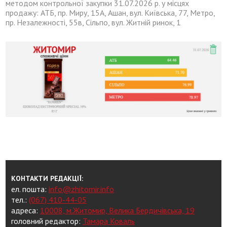
методом контрольної закупки 31.07.2026 р. у місцях
продажу: АТБ, пр. Миру, 15А, Ашан, вул. Київська, 77, Метро,
пр. Незалежності, 55в, Сільпо, вул. Житній ринок, 1
КОНТАКТИ РЕДАКЦІЇ:
ел. пошта:
info@zhitomir.info
тел.:
(067) 410-44-05
адреса:
10008, м.Житомир, Велика Бердичівська, 19
головний редактор:
Тамара Коваль