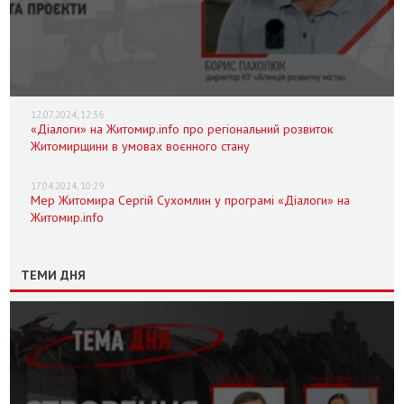
12.07.2024, 12:36
«Діалоги» на Житомир.info про регіональний розвиток
Житомирщини в умовах воєнного стану
17.04.2024, 10:29
Мер Житомира Сергій Сухомлин у програмі «Діалоги» на
Житомир.info
ТЕМИ ДНЯ