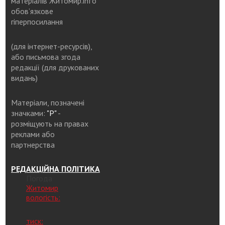
матеріалів Житомир.info
обов’язкове
гіперпосилання
(для інтернет-ресурсів),
або письмова згода
редакції (для друкованих
видань)
Матеріали, позначені
значками:
"Р"
-
розміщують на правах
реклами або
партнерства
РЕДАКЦІЙНА ПОЛІТИКА
Погода
Житомир
вологість:
тиск: