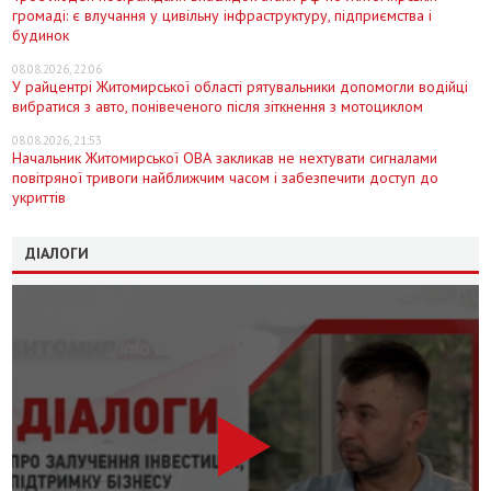
громаді: є влучання у цивільну інфраструктуру, підприємства і
будинок
08.08.2026, 22:06
У райцентрі Житомирської області рятувальники допомогли водійці
вибратися з авто, понівеченого після зіткнення з мотоциклом
08.08.2026, 21:53
Начальник Житомирської ОВА закликав не нехтувати сигналами
повітряної тривоги найближчим часом і забезпечити доступ до
укриттів
ДІАЛОГИ