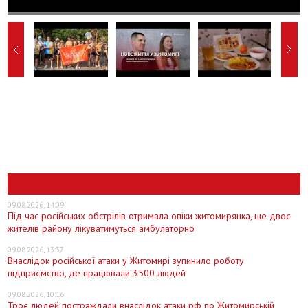
НОВИНИ ЖИТОМИРА
09.08.2026, 14:09
Під час російських обстрілів отримала опіки житомирянка, ще двоє
жителів району лікуватимуться амбулаторно
09.08.2026, 13:37
Внаслідок російської атаки у Житомирі зупинило роботу
підприємство, де працювали 3500 людей
09.08.2026, 10:16
Троє людей постраждали внаслідок атаки рф по Житомирській