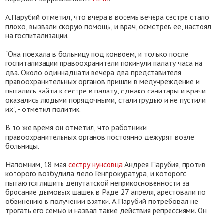
А.Парубий отметил, что вчера в восемь вечера сестре стало
плохо, вызвали скорую помощь, и врач, осмотрев ее, настоял
на госпитализации.
"Она поехала в больницу под конвоем, и только после
госпитализации правоохранители покинули палату часа на
два. Около одиннадцати вечера два представителя
правоохранительных органов пришли в медучреждение и
пытались зайти к сестре в палату, однако санитары и врачи
оказались людьми порядочными, стали грудью и не пустили
их", - отметил политик.
В то же время он отметил, что работники
правоохранительных органов постоянно дежурят возле
больницы.
Напомним, 18 мая
сестру нунсовца
Андрея Парубия, против
которого возбудила дело Генпрокуратура, и которого
пытаются лишить депутатской неприкосновенности за
бросание дымовых шашек в Раде 27 апреля, арестовали по
обвинению в получении взятки. А.Парубий потребовал не
трогать его семью и назвал такие действия репрессиями. Он