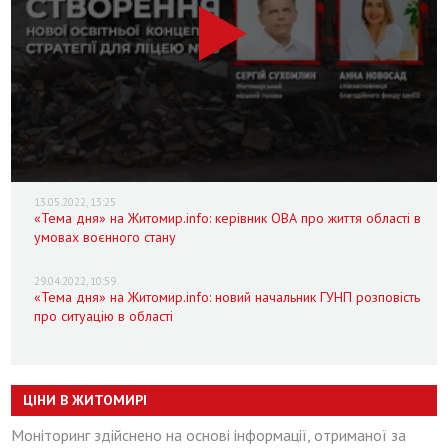
13.05.2022, 13:25
«Тема дня» на Житомир.info: керівник ОВА про життя області в
умовах воєнного стану
29.04.2022, 10:59
«Тема дня» на Житомир.info: новий начальник ГУНП розповість
про ситуацію в області
ЦІНИ В ЖИТОМИРІ
Моніторинг здійснено на основі інформації, отриманої за