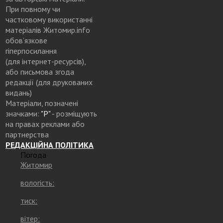
При повному чи
частковому використанні
матеріалів Житомир.info
обов’язкове
гіперпосилання
(для інтернет-ресурсів),
або письмова згода
редакції (для друкованих
видань)
Матеріали, позначені
значками:
"Р"
- розміщують
на правах реклами або
партнерства
РЕДАКЦІЙНА ПОЛІТИКА
Погода
Житомир
вологість:
тиск:
вітер: