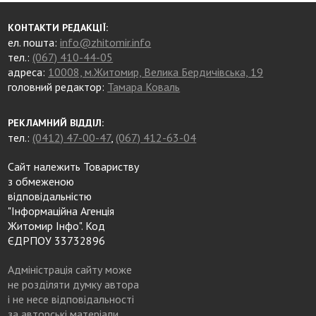
КОНТАКТИ РЕДАКЦІЇ:
ел. пошта:
info@zhitomir.info
тел.:
(067) 410-44-05
адреса:
10008, м.Житомир, Велика Бердичівська, 19
головний редактор:
Тамара Коваль
РЕКЛАМНИЙ ВІДДІЛ:
тел.:
(0412) 47-00-47
,
(067) 412-63-04
Сайт належить Товариству
з обмеженою
відповідальністю
"Інформаційна Агенція
Житомир Інфо". Код
ЄДРПОУ 33732896
Адміністрація сайту може
не розділяти думку автора
і не несе відповідальності
за авторські матеріали.