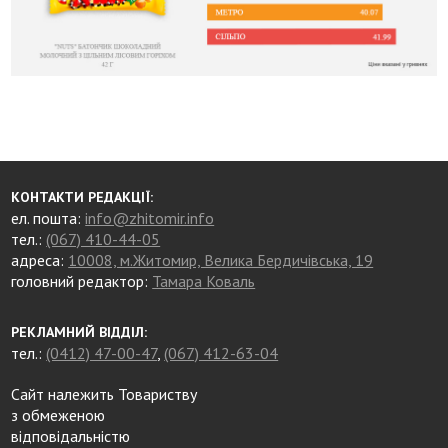
КОНТАКТИ РЕДАКЦІЇ:
ел. пошта:
info@zhitomir.info
тел.:
(067) 410-44-05
адреса:
10008, м.Житомир, Велика Бердичівська, 19
головний редактор:
Тамара Коваль
РЕКЛАМНИЙ ВІДДІЛ:
тел.:
(0412) 47-00-47
,
(067) 412-63-04
Сайт належить Товариству
з обмеженою
відповідальністю