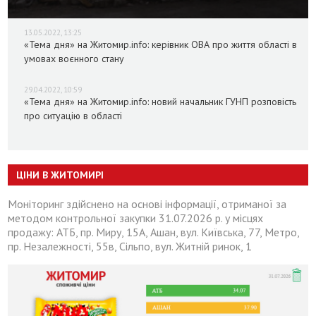
13.05.2022, 13:25
«Тема дня» на Житомир.info: керівник ОВА про життя області в
умовах воєнного стану
29.04.2022, 10:59
«Тема дня» на Житомир.info: новий начальник ГУНП розповість
про ситуацію в області
ЦІНИ В ЖИТОМИРІ
Моніторинг здійснено на основі інформації, отриманої за
методом контрольної закупки 31.07.2026 р. у місцях
продажу: АТБ, пр. Миру, 15А, Ашан, вул. Київська, 77, Метро,
пр. Незалежності, 55в, Сільпо, вул. Житній ринок, 1