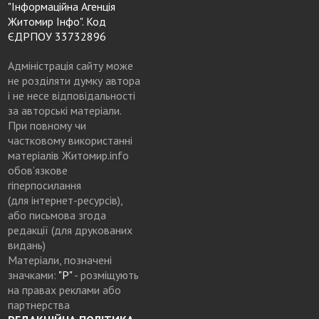
"Інформаційна Агенція
Житомир Інфо". Код
ЄДРПОУ 33732896
Адміністрація сайту може
не розділяти думку автора
і не несе відповідальності
за авторські матеріали.
При повному чи
частковому використанні
матеріалів Житомир.info
обов’язкове
гіперпосилання
(для інтернет-ресурсів),
або письмова згода
редакції (для друкованих
видань)
Матеріали, позначені
значками:
"Р"
- розміщують
на правах реклами або
партнерства