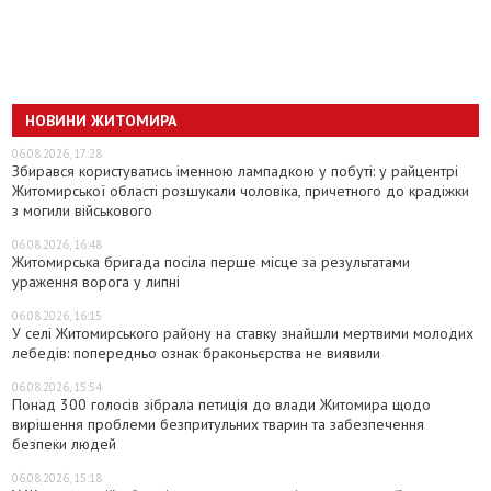
НОВИНИ ЖИТОМИРА
06.08.2026, 17:28
Збирався користуватись іменною лампадкою у побуті: у райцентрі
Житомирської області розшукали чоловіка, причетного до крадіжки
з могили військового
06.08.2026, 16:48
Житомирська бригада посіла перше місце за результатами
ураження ворога у липні
06.08.2026, 16:15
У селі Житомирського району на ставку знайшли мертвими молодих
лебедів: попередньо ознак браконьєрства не виявили
06.08.2026, 15:54
Понад 300 голосів зібрала петиція до влади Житомира щодо
вирішення проблеми безпритульних тварин та забезпечення
безпеки людей
06.08.2026, 15:18