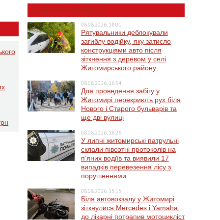
НОВИНИ ЖИТОМИРА
08.08.2026, 18:01
Рятувальники деблокували
загиблу водійку, яку затисло
конструкціями авто після
ького
зіткнення з деревом у селі
Житомирського району
08.08.2026, 16:54
их
Для проведення забігу у
Житомирі перекриють рух біля
Нового і Старого бульварів та
ще дві вулиці
грн
08.08.2026, 16:26
У липні житомирські патрульні
склали півсотні протоколів на
пʼяних водіїв та виявили 17
випадків перевезення лісу з
порушеннями
08.08.2026, 15:13
Біля автовокзалу у Житомирі
зіткнулися Mercedes і Yamaha,
до лікарні потрапив мотоцикліст