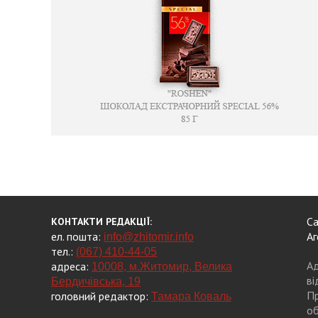
Са
КОНТАКТИ РЕДАКЦІЇ:
ел. пошта:
Аг
info@zhitomir.info
тел.:
(067) 410-44-05
Ад
адреса:
10008, м.Житомир, Велика
ві
Бердичівська, 19
Пр
головний редактор:
Тамара Коваль
об