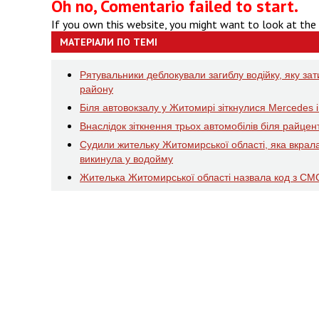
Oh no, Comentario failed to start.
If you own this website, you might want to look at the
МАТЕРІАЛИ ПО ТЕМІ
Рятувальники деблокували загиблу водійку, яку зат
району
Біля автовокзалу у Житомирі зіткнулися Mercedes і
Внаслідок зіткнення трьох автомобілів біля райцен
Судили жительку Житомирської області, яка вкрала 
викинула у водойму
Жителька Житомирської області назвала код з СМС