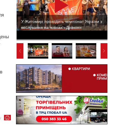
ля
У Житомирі проходить чемпіонат України з
веслування на човнах «Дракон»
щены
а
 в
у