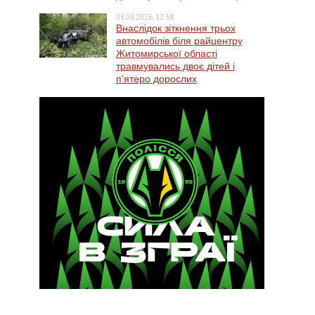
08.08.2026, 12:38
Внаслідок зіткнення трьох
автомобілів біля райцентру
Житомирської області
травмувались двоє дітей і
пʼятеро дорослих