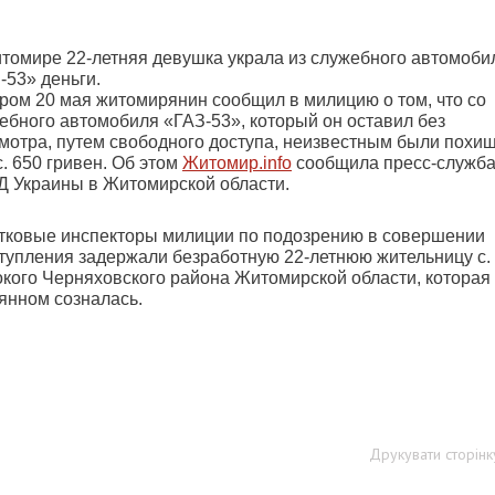
томире 22-летняя девушка украла из служебного автомоби
-53» деньги.
ром 20 мая житомирянин сообщил в милицию о том, что со
ебного автомобиля «ГАЗ-53», который он оставил без
мотра, путем свободного доступа, неизвестным были похи
с. 650 гривен. Об этом
Житомир.info
сообщила пресс-служб
 Украины в Житомирской области.
тковые инспекторы милиции по подозрению в совершении
тупления задержали безработную 22-летнюю жительницу с.
кого Черняховского района Житомирской области, которая
янном созналась.
Друкувати сторінк