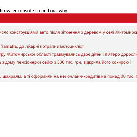
 browser console to find out why.
исло конструкціями авто після зіткнення з деревом у селі Житомирс
 Yamaha, до лікарні потрапив мотоцикліст
тру Житомирської області травмувались двоє дітей і пʼятеро доросл
з дому пенсіонерки сейф з 330 тис. грн, відкрила його сокирою і
 шахраям, а ті оформили на неї онлайн-кредитів на понад 30 тис. 