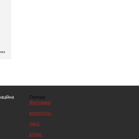
аційна
Погода
Житомир
вологість:
тиск:
вітер: