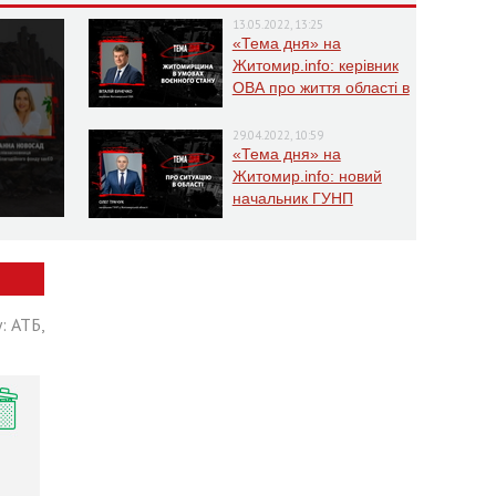
13.05.2022, 13:25
«Тема дня» на
Житомир.info: керівник
ОВА про життя області в
умовах воєнного стану
29.04.2022, 10:59
«Тема дня» на
Житомир.info: новий
начальник ГУНП
розповість про ситуацію
в області
: АТБ,