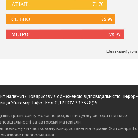
йт належить Товариству з обмеженою відповідальністю "Інформ
енція Житомир Інфо". Код ЄДРПОУ 33732896
міністрація сайту може не розділяти думку автора і не несе
дповідальності за авторські матеріали.
и повному чи частковому використанні матеріалів Житомир.info
ов’язкове гіперпосилання