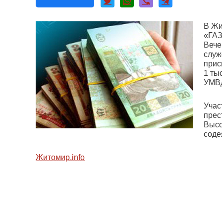
В Жи
«ГАЗ
Вече
служ
прис
1 ты
УМВД
Учас
прес
Высо
соде
Житомир.info