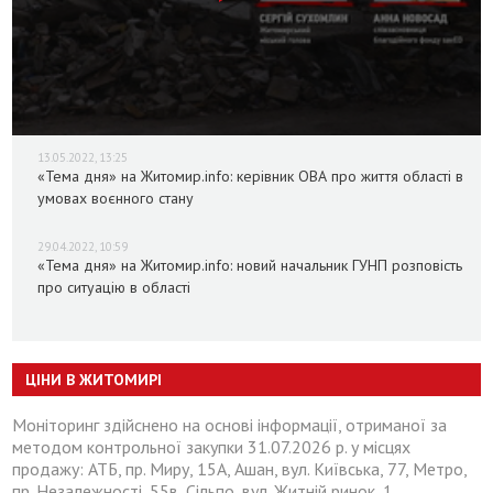
13.05.2022, 13:25
«Тема дня» на Житомир.info: керівник ОВА про життя області в
умовах воєнного стану
29.04.2022, 10:59
«Тема дня» на Житомир.info: новий начальник ГУНП розповість
про ситуацію в області
ЦІНИ В ЖИТОМИРІ
Моніторинг здійснено на основі інформації, отриманої за
методом контрольної закупки 31.07.2026 р. у місцях
продажу: АТБ, пр. Миру, 15А, Ашан, вул. Київська, 77, Метро,
пр. Незалежності, 55в, Сільпо, вул. Житній ринок, 1