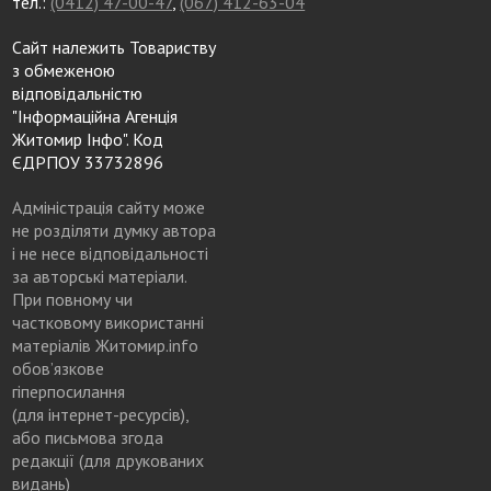
тел.:
(0412) 47-00-47
,
(067) 412-63-04
Сайт належить Товариству
з обмеженою
відповідальністю
"Інформаційна Агенція
Житомир Інфо". Код
ЄДРПОУ 33732896
Адміністрація сайту може
не розділяти думку автора
і не несе відповідальності
за авторські матеріали.
При повному чи
частковому використанні
матеріалів Житомир.info
обов’язкове
гіперпосилання
(для інтернет-ресурсів),
або письмова згода
редакції (для друкованих
видань)