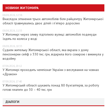
НОВИНИ ЖИТОМИРА
08.08.2026, 12:38
Внаслідок зіткнення трьох автомобілів біля райцентру Житомирської
області травмувались двоє дітей і пʼятеро дорослих
08.08.2026, 11:55
У Житомирі через зливу підтопило вулиці: автомобілі подекуди
їздять по колеса у воді
08.08.2026, 10:33
Судили жительку Житомирської області, яка вкрала з дому
пенсіонерки сейф з 330 тис. грн, відкрила його сокирою і викинула у
водойму
07.08.2026, 20:12
У Житомирі проходить чемпіонат України з веслування на човнах
«Дракон»
07.08.2026, 17:40
У Житомирській області шукають понад 80 бухгалтерів, за роботу
готові платити до 30 – 40 тис. грн
ДІАЛОГИ