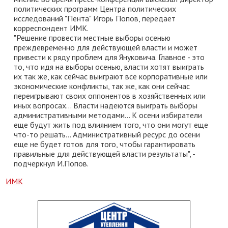
политических программ Центра политических
исследований "Пента" Игорь Попов, передает
корреспондент ИМК.
"Решение провести местные выборы осенью
преждевременно для действующей власти и может
привести к ряду проблем для Януковича. Главное - это
то, что идя на выборы осенью, власти хотят выиграть
их так же, как сейчас выиграют все корпоративные или
экономические конфликты, так же, как они сейчас
переигрывают своих оппонентов в хозяйственных или
иных вопросах... Власти надеются выиграть выборы
административными методами... К осени избиратели
еще будут жить под влиянием того, что они могут еще
что-то решать... Административный ресурс до осени
еще не будет готов для того, чтобы гарантировать
правильные для действующей власти результаты", -
подчеркнул И.Попов.
ИМК