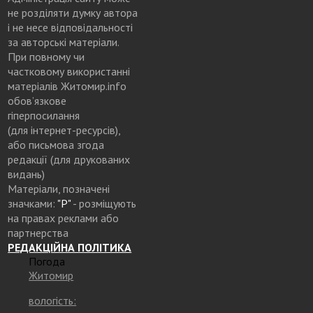
не розділяти думку автора
і не несе відповідальності
за авторські матеріали.
При повному чи
частковому використанні
матеріалів Житомир.info
обов’язкове
гіперпосилання
(для інтернет-ресурсів),
або письмова згода
редакції (для друкованих
видань)
Матеріали, позначені
значками:
"Р"
- розміщують
на правах реклами або
партнерства
РЕДАКЦІЙНА ПОЛІТИКА
Погода
Житомир
вологість: