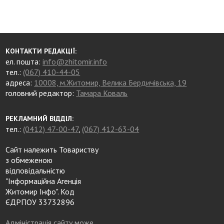
КОНТАКТИ РЕДАКЦІЇ:
ел. пошта:
info@zhitomir.info
тел.:
(067) 410-44-05
адреса:
10008, м.Житомир, Велика Бердичівська, 19
головний редактор:
Тамара Коваль
РЕКЛАМНИЙ ВІДДІЛ:
тел.:
(0412) 47-00-47
,
(067) 412-63-04
Сайт належить Товариству
з обмеженою
відповідальністю
"Інформаційна Агенція
Житомир Інфо". Код
ЄДРПОУ 33732896
Адміністрація сайту може