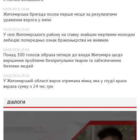
06.08.2026, 16:48
Житомирська бригада посіла перше місце за результатами
ураження ворога у липні
06.08.2026, 16:15
У селі Житомирського району на ставку знайшли мертвими молодих
лебедів: попередньо ознак браконьєрства не виявили
06.08.2026, 15:54
Понад 300 голосів зібрала петиція до влади Житомира щодо
вирішення проблеми безпритульних тварин та забезпечення
безпеки людей
06.08.2026, 15:18
У Житомирській області вирок отримала жінка, яка у студії краси
вкрала сумку з 24 тис. грн
ДІАЛОГИ