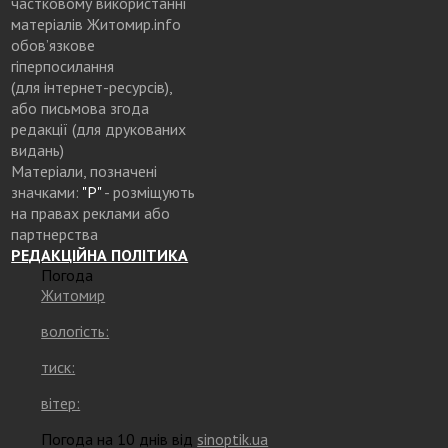
частковому використанні
матеріалів Житомир.info
обов’язкове
гіперпосилання
(для інтернет-ресурсів),
або письмова згода
редакції (для друкованих
видань)
Матеріали, позначені
значками:
"Р"
- розміщують
на правах реклами або
партнерства
РЕДАКЦІЙНА ПОЛІТИКА
Погода
Житомир
вологість:
тиск:
вітер:
Погода на 10 днів від
sinoptik.ua