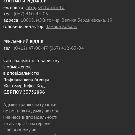
КОНТАКТИ РЕДАКЦІЇ:
ел. пошта:
info@zhitomir.info
тел.:
(067) 410-44-05
адреса:
10008, м.Житомир, Велика Бердичівська, 19
головний редактор:
Тамара Коваль
РЕКЛАМНИЙ ВІДДІЛ:
тел.:
(0412) 47-00-47
,
(067) 412-63-04
Сайт належить Товариству
з обмеженою
відповідальністю
"Інформаційна Агенція
Житомир Інфо". Код
ЄДРПОУ 33732896
Адміністрація сайту може
не розділяти думку автора
і не несе відповідальності
за авторські матеріали.
При повному чи