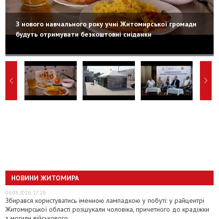
З нового навчального року учні Житомирської громади
будуть отримувати безкоштовні сніданки
НОВИНИ ЖИТОМИРА
06.08.2026, 17:28
Збирався користуватись іменною лампадкою у побуті: у райцентрі
Житомирської області розшукали чоловіка, причетного до крадіжки
з могили військового