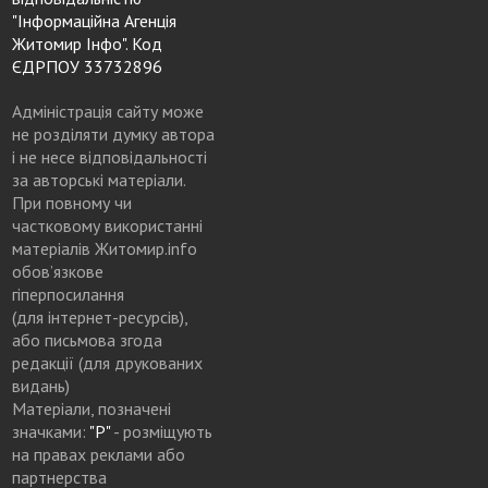
"Інформаційна Агенція
Житомир Інфо". Код
ЄДРПОУ 33732896
Адміністрація сайту може
не розділяти думку автора
і не несе відповідальності
за авторські матеріали.
При повному чи
частковому використанні
матеріалів Житомир.info
обов’язкове
гіперпосилання
(для інтернет-ресурсів),
або письмова згода
редакції (для друкованих
видань)
Матеріали, позначені
значками:
"Р"
- розміщують
на правах реклами або
партнерства