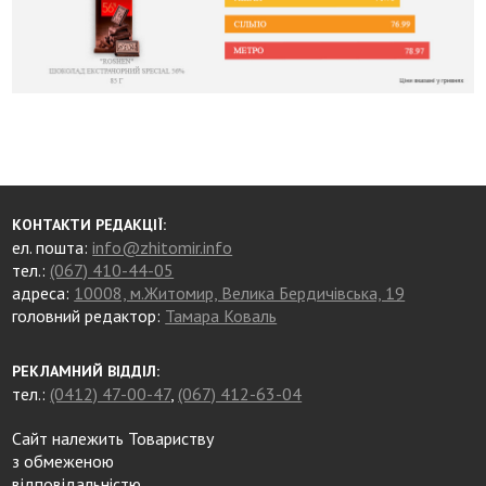
КОНТАКТИ РЕДАКЦІЇ:
ел. пошта:
info@zhitomir.info
тел.:
(067) 410-44-05
адреса:
10008, м.Житомир, Велика Бердичівська, 19
головний редактор:
Тамара Коваль
РЕКЛАМНИЙ ВІДДІЛ:
тел.:
(0412) 47-00-47
,
(067) 412-63-04
Сайт належить Товариству
з обмеженою
відповідальністю