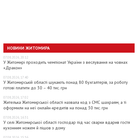
НОВИНИ ЖИТОМИРА
07.08.2026, 20:12
У Житомирі проходить чемпіонат України з веслування на човнах
«Дракон»
07.08.2026, 17:40
У Житомирській області шукають понад 80 бухгалтерів, за роботу
готові платити до 30 – 40 тис. грн
07.08.2026, 17:02
Жителька Житомирської області назвала код з СМС шахраям, а ті
оформили на неї онлайн-кредитів на понад 30 тис. грн
07.08.2026, 16:31
У селі Житомирської області господар під час сварки вдарив гостя
кухонним ножем й пішов з дому
07.08.2026, 15:36