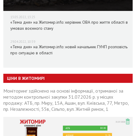
13.05.2022, 13:25
«Тема дня» на Житомир.info: керівник ОВА про життя області в
умовах воєнного стану
29.04.2022, 10:59
«Тема дня» на Житомир.info: новий начальник ГУНП розповість
про ситуацію в області
ЦІНИ В ЖИТОМИРІ
Моніторинг здійснено на основі інформації, отриманої за
методом контрольної закупки 31.07.2026 р. у місцях
продажу: АТБ, пр. Миру, 15А, Ашан, вул. Київська, 77, Метро,
пр. Незалежності, 55в, Сільпо, вул. Житній ринок, 1