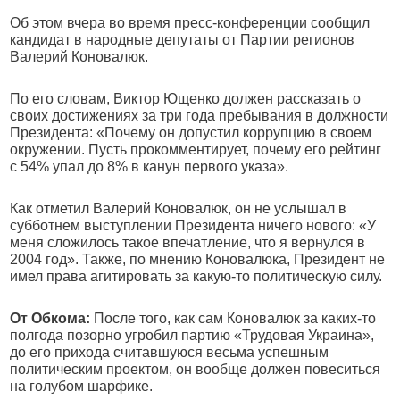
Об этом вчера во время пресс-конференции сообщил
кандидат в народные депутаты от Партии регионов
Валерий Коновалюк.
По его словам, Виктор Ющенко должен рассказать о
своих достижениях за три года пребывания в должности
Президента: «Почему он допустил коррупцию в своем
окружении. Пусть прокомментирует, почему его рейтинг
с 54% упал до 8% в канун первого указа».
Как отметил Валерий Коновалюк, он не услышал в
субботнем выступлении Президента ничего нового: «У
меня сложилось такое впечатление, что я вернулся в
2004 год». Также, по мнению Коновалюка, Президент не
имел права агитировать за какую-то политическую силу.
От Обкома:
После того, как сам Коновалюк за каких-то
полгода позорно угробил партию «Трудовая Украина»,
до его прихода считавшуюся весьма успешным
политическим проектом, он вообще должен повеситься
на голубом шарфике.