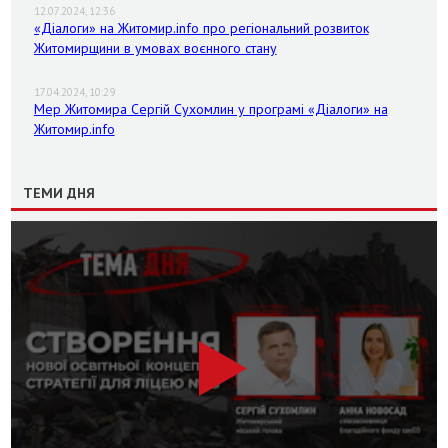
12.07.2024, 12:36
«Діалоги» на Житомир.info про регіональний розвиток
Житомирщини в умовах воєнного стану
17.04.2024, 10:29
Мер Житомира Сергій Сухомлин у програмі «Діалоги» на
Житомир.info
ТЕМИ ДНЯ