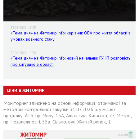
13.05.2022, 13:25
«Тема дня» на Житомир.info: керівник ОВА про життя області в
умовах воєнного стану
29.04.2022, 10:59
«Тема дня» на Житомир.info: новий начальник ГУНП розповість
про ситуацію в області
ЦІНИ В ЖИТОМИРІ
Моніторинг здійснено на основі інформації, отриманої за
методом контрольної закупки 31.07.2026 р. у місцях
продажу: АТБ, пр. Миру, 15А, Ашан, вул. Київська, 77, Метро,
пр. Незалежності, 55в, Сільпо, вул. Житній ринок, 1