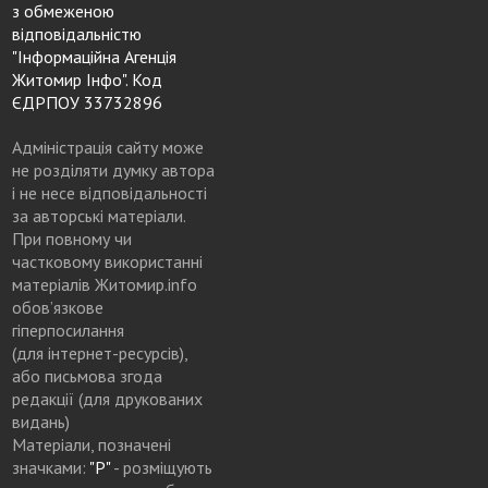
з обмеженою
відповідальністю
"Інформаційна Агенція
Житомир Інфо". Код
ЄДРПОУ 33732896
Адміністрація сайту може
не розділяти думку автора
і не несе відповідальності
за авторські матеріали.
При повному чи
частковому використанні
матеріалів Житомир.info
обов’язкове
гіперпосилання
(для інтернет-ресурсів),
або письмова згода
редакції (для друкованих
видань)
Матеріали, позначені
значками:
"Р"
- розміщують