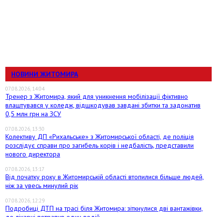
НОВИНИ ЖИТОМИРА
07.08.2026, 14:04
Тренер з Житомира, який для уникнення мобілізації фіктивно
влаштувався у коледж, відшкодував завдані збитки та задонатив
0,5 млн грн на ЗСУ
07.08.2026, 13:30
Колективу ДП «Рихальське» з Житомирської області, де поліція
розслідує справи про загибель корів і недбалість, представили
нового директора
07.08.2026, 13:17
Від початку року в Житомирській області втопилися більше людей,
ніж за увесь минулий рік
07.08.2026, 12:29
Подробиці ДТП на трасі біля Житомира: зіткнулися дві вантажівки,
до лікарні потрапив один водій