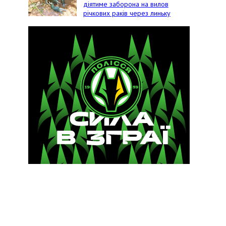
діятиме заборона на вилов
річкових раків через линьку