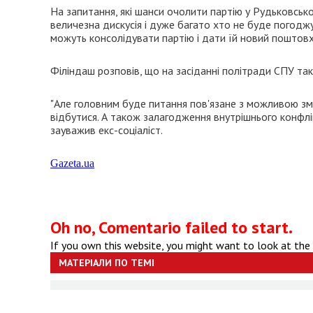
На запитання, які шанси очолити партію у Рудьковськ
величезна дискусія і дуже багато хто не буде погоджув
можуть консолідувати партію і дати їй новий поштовх
Філіндаш розповів, що на засіданні політради СПУ та
"Але головним буде питання пов'язане з можливою змі
відбутися. А також залагодження внутрішнього конфлік
зауважив екс-соціаліст.
Gazeta.ua
Oh no, Comentario failed to start.
If you own this website, you might want to look at the
МАТЕРІАЛИ ПО ТЕМІ