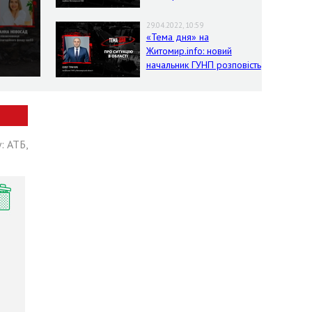
умовах воєнного стану
29.04.2022, 10:59
«Тема дня» на
Житомир.info: новий
начальник ГУНП розповість
про ситуацію в області
: АТБ,