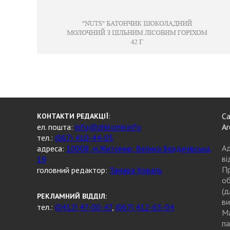
Са
КОНТАКТИ РЕДАКЦІЇ:
ел. пошта:
info@zhitomir.info
Аг
тел.:
(067) 410-44-05
Ад
адреса:
10008, м.Житомир, Велика Бердичівська,
ві
19
Пр
головний редактор:
Тамара Коваль
об
(д
РЕКЛАМНИЙ ВІДДІЛ:
ви
тел.:
(0412) 47-00-47
,
(067) 412-63-04
Ма
па