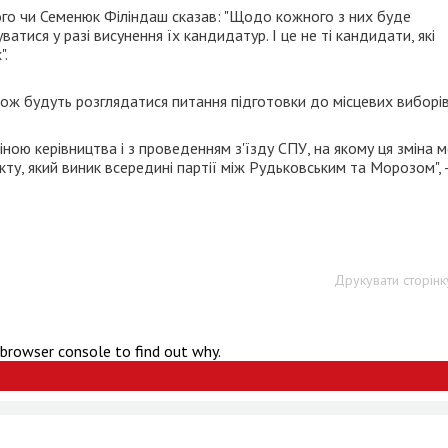
ого чи Семенюк Філіндаш сказав: "Щодо кожного з них буде
атися у разі висунення їх кандидатур. І це не ті кандидати, які
".
кож будуть розглядатися питання підготовки до місцевих виборів
ною керівництва і з проведенням з'їзду СПУ, на якому ця зміна 
ту, який виник всередині партії між Рудьковським та Морозом", 
Друкувати сторінк
 browser console to find out why.