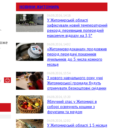
НОВИНИ ЖИТОМИРА
06.08.2026, 14:18
У Житомирській області
зафіксували новий температурний
.
рекорд: перевищив попередній
максимум відразу на 3,5°
може
06.08.2026, 14:02
-
«Житомирводоканал» продовжив
період передачі показників
лічильників до 5 числа кожного
місяця
06.08.2026, 13:54
З нового навчального року учні
у
Житомирської громади будуть
отримувати безкоштовні сніданки
06.08.2026, 13:20
Яблучний спас у Житомирі: в
соборі освячують кошики з
фруктами та медом
06.08.2026, 12:02
У Житомирській області 1,5 місяця