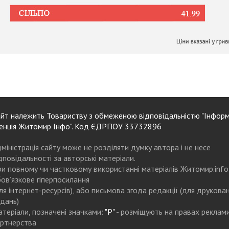
йт належить Товариству з обмеженою відповідальністю "Інформ
енція Житомир Інфо". Код ЄДРПОУ 33732896
міністрація сайту може не розділяти думку автора і не несе
дповідальності за авторські матеріали.
и повному чи частковому використанні матеріалів Житомир.info
ов’язкове гіперпосилання
ля інтернет-ресурсів), або письмова згода редакції (для друкова
дань)
теріали, позначені значками:
"Р"
- розміщують на правах реклам
ртнерства