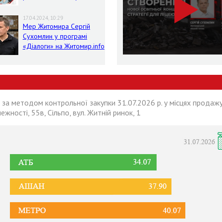
умовах воєнного стану
17.04.2024, 10:29
Мер Житомира Сергій
Сухомлин у програмі
«Діалоги» на Житомир.info
 за методом контрольної закупки 31.07.2026 р. у місцях продажу
лежності, 55в, Сільпо, вул. Житній ринок, 1