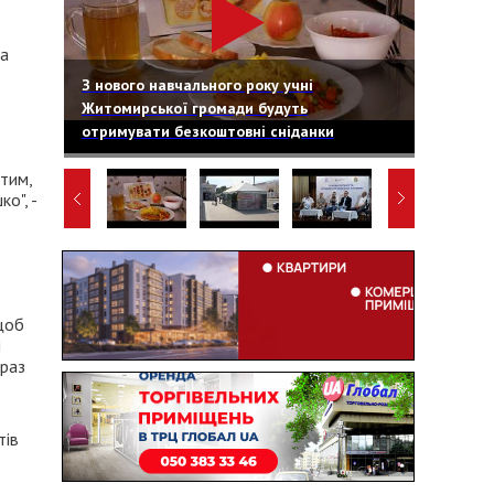
на
З нового навчального року учні
Житомирської громади будуть
отримувати безкоштовні сніданки
тим,
о", -
 щоб
і
араз
тів