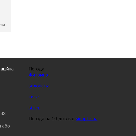
аційна
Погода
Житомир
вологість:
тиск:
вітер:
них
Погода на 10 днів від
sinoptik.ua
и або