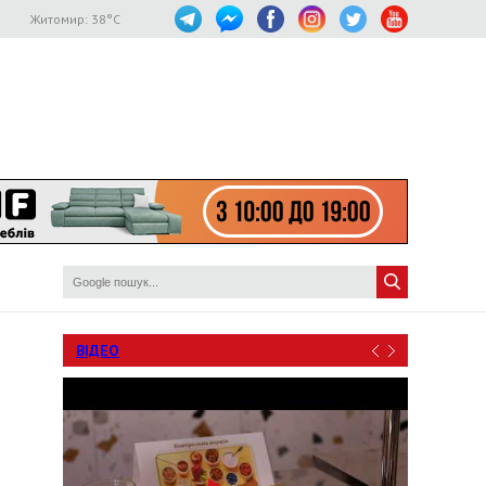
Житомир:
38
°C
ВІДЕО