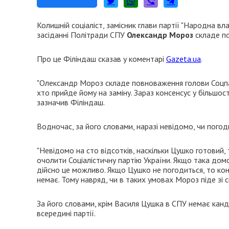
Колишній соціаліст, замісник глави партії "Народна вл
засіданні Політради СПУ
Олександр Мороз
складе по
Про це Філіндаш сказав у коментарі
Gazeta.ua
.
"Олександр Мороз складе повноваження голови Соцпарт
хто прийде йому на заміну. Зараз консенсус у більшос
зазначив Філіндаш.
Водночас, за його словами, наразі невідомо, чи пого
"Невідомо на сто відсотків, наскільки Цушко готовий,
очолити Соціалістичну партію України. Якщо така дом
дійсно це можливо. Якщо Цушко не погодиться, то ко
немає. Тому навряд, чи в таких умовах Мороз піде зі с
За його словами, крім Василя Цушка в СПУ немає канди
всередині партії.