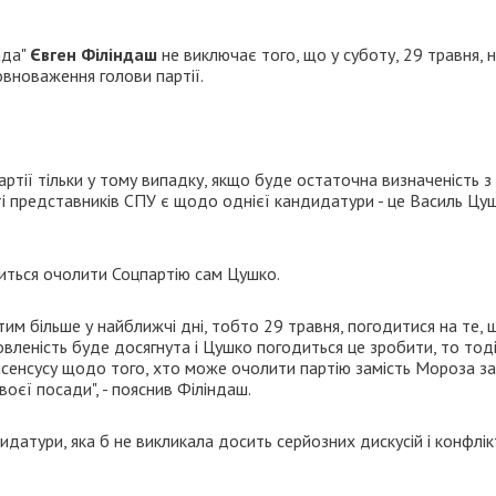
ада"
Євген Філіндаш
не виключає того, що у суботу, 29 травня, 
вноваження голови партії.
ії тільки у тому випадку, якщо буде остаточна визначеність з 
ті представників СПУ є щодо однієї кандидатури - це Василь Цушк
диться очолити Соцпартію сам Цушко.
 тим більше у найближчі дні, тобто 29 травня, погодитися на те,
овленість буде досягнута і Цушко погодиться це зробити, то тод
нсенсусу щодо того, хто може очолити партію замість Мороза з
воєї посади", - пояснив Філіндаш.
датури, яка б не викликала досить серйозних дискусій і конфлік