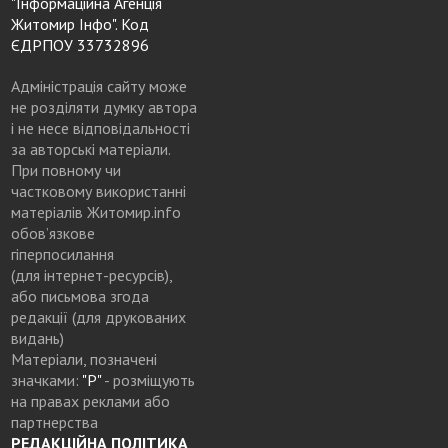
"Інформаційна Агенція
Житомир Інфо". Код
ЄДРПОУ 33732896
Адміністрація сайту може
не розділяти думку автора
і не несе відповідальності
за авторські матеріали.
При повному чи
частковому використанні
матеріалів Житомир.info
обов’язкове
гіперпосилання
(для інтернет-ресурсів),
або письмова згода
редакції (для друкованих
видань)
Матеріали, позначені
значками:
"Р"
- розміщують
на правах реклами або
партнерства
РЕДАКЦІЙНА ПОЛІТИКА