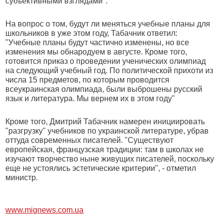
субъективными взглядами".
На вопрос о том, будут ли меняться учебные планы для
школьников в уже этом году, Табачник ответил:
"Учебные планы будут частично изменены, но все
изменения мы обнародуем в августе. Кроме того,
готовится приказ о проведении ученических олимпиад
на следующий учебный год. По политической прихоти из
числа 15 предметов, по которым проводится
всеукраинская олимпиада, были выброшены русский
язык и литература. Мы вернем их в этом году"
Кроме того, Дмитрий Табачник намерен инициировать
"разгрузку" учебников по украинской литературе, убрав
оттуда современных писателей. "Существуют
европейская, французская традиции: там в школах не
изучают творчество ныне живущих писателей, поскольку
еще не устоялись эстетические критерии", - отметил
министр.
www.mignews.com.ua