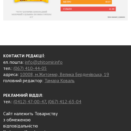
КОНТАКТИ РЕДАКЦІЇ:
ел. пошта:
info@zhitomir.info
тел.:
(067) 410-44-05
адреса:
10008, м.Житомир, Велика Бердичівська, 19
головний редактор:
Тамара Коваль
РЕКЛАМНИЙ ВІДДІЛ:
тел.:
(0412) 47-00-47
,
(067) 412-63-04
Сайт належить Товариству
з обмеженою
відповідальністю