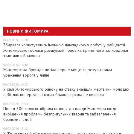
НОВИНИ ЖИТОМИРА
06.08.2026, 17:28
Збирався користуватись іменною лампадкою у побуті: у райцентрі
Житомирської області розшукали чоловіка, причетного до крадіжки
з могили військового
06.08.2026, 16:48
Житомирська бригада посіла перше місце за результатами
ураження ворога у липні
06.08.2026, 16:15
У селі Житомирського району на ставку знайшли мертвими молодих
лебедів: попередньо ознак браконьєрства не виявили
06.08.2026, 15:54
Понад 300 голосів зібрала петиція до влади Житомира щодо
вирішення проблеми безпритульних тварин та забезпечення
безпеки людей
06.08.2026, 15:18
У Житомирській області вирок отримала жінка, яка у студії краси