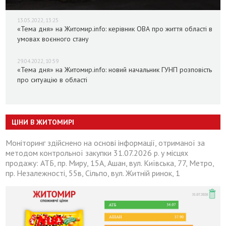
13.05.2022, 13:25
«Тема дня» на Житомир.info: керівник ОВА про життя області в
умовах воєнного стану
29.04.2022, 10:59
«Тема дня» на Житомир.info: новий начальник ГУНП розповість
про ситуацію в області
ЦІНИ В ЖИТОМИРІ
Моніторинг здійснено на основі інформації, отриманої за
методом контрольної закупки 31.07.2026 р. у місцях
продажу: АТБ, пр. Миру, 15А, Ашан, вул. Київська, 77, Метро,
пр. Незалежності, 55в, Сільпо, вул. Житній ринок, 1