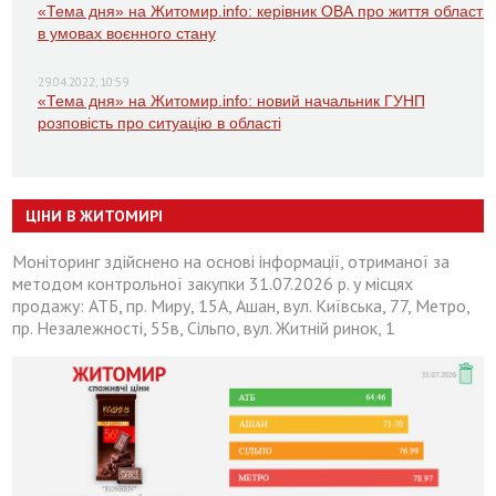
«Тема дня» на Житомир.info: керівник ОВА про життя області
в умовах воєнного стану
29.04.2022, 10:59
«Тема дня» на Житомир.info: новий начальник ГУНП
розповість про ситуацію в області
ЦІНИ В ЖИТОМИРІ
Моніторинг здійснено на основі інформації, отриманої за
методом контрольної закупки 31.07.2026 р. у місцях
продажу: АТБ, пр. Миру, 15А, Ашан, вул. Київська, 77, Метро,
пр. Незалежності, 55в, Сільпо, вул. Житній ринок, 1