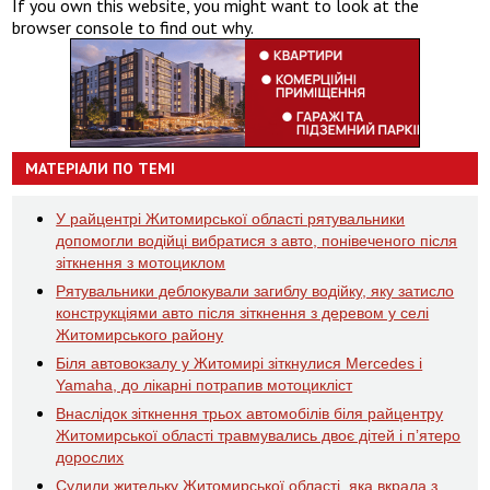
If you own this website, you might want to look at the
browser console to find out why.
МАТЕРІАЛИ ПО ТЕМІ
У райцентрі Житомирської області рятувальники
допомогли водійці вибратися з авто, понівеченого після
зіткнення з мотоциклом
Рятувальники деблокували загиблу водійку, яку затисло
конструкціями авто після зіткнення з деревом у селі
Житомирського району
Біля автовокзалу у Житомирі зіткнулися Mercedes і
Yamaha, до лікарні потрапив мотоцикліст
Внаслідок зіткнення трьох автомобілів біля райцентру
Житомирської області травмувались двоє дітей і пʼятеро
дорослих
Судили жительку Житомирської області, яка вкрала з