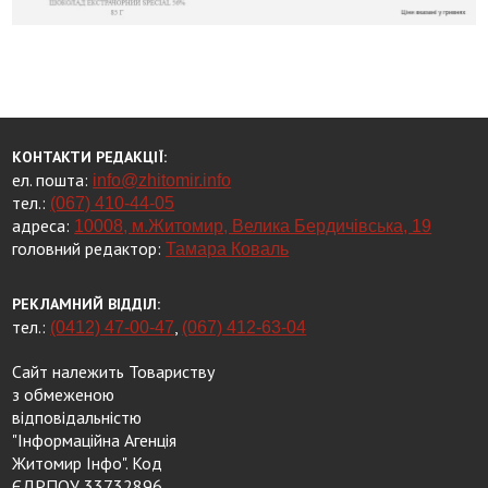
КОНТАКТИ РЕДАКЦІЇ:
ел. пошта:
info@zhitomir.info
тел.:
(067) 410-44-05
адреса:
10008, м.Житомир, Велика Бердичівська, 19
головний редактор:
Тамара Коваль
РЕКЛАМНИЙ ВІДДІЛ:
тел.:
,
(0412) 47-00-47
(067) 412-63-04
Сайт належить Товариству
з обмеженою
відповідальністю
"Інформаційна Агенція
Житомир Інфо". Код
ЄДРПОУ 33732896