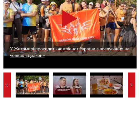
У Житомирі проходить чемпіонат України з веслування на
човнах «Дракон»