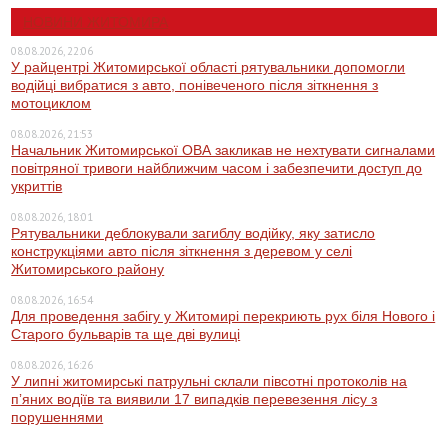
НОВИНИ ЖИТОМИРА
08.08.2026, 22:06
У райцентрі Житомирської області рятувальники допомогли
водійці вибратися з авто, понівеченого після зіткнення з
мотоциклом
08.08.2026, 21:53
Начальник Житомирської ОВА закликав не нехтувати сигналами
повітряної тривоги найближчим часом і забезпечити доступ до
укриттів
08.08.2026, 18:01
Рятувальники деблокували загиблу водійку, яку затисло
конструкціями авто після зіткнення з деревом у селі
Житомирського району
08.08.2026, 16:54
Для проведення забігу у Житомирі перекриють рух біля Нового і
Старого бульварів та ще дві вулиці
08.08.2026, 16:26
У липні житомирські патрульні склали півсотні протоколів на
пʼяних водіїв та виявили 17 випадків перевезення лісу з
порушеннями