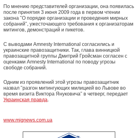
По мнению представителей организации, она появилась
после принятия 3 июня 2009 года в первом чтении
закона "О порядке организации и проведения мирных
собраний", ужесточающего требования к организаторам
митингов, демонстраций и пикетов.
С выводами Amnesty International согласились и
украинские правозащитники. Так, глава винницкой
правозащитной группы Дмитрий Гройсман согласен с
оценками Amnesty International по поводу угрозы
свободе собраний.
Одним из проявлений этой угрозы правозащитник
назвал "разгон митингующих милицией во Львове во
время визита Виктора Януковича" в четверг, передает
Украинская правда
.
www.mignews.com.ua