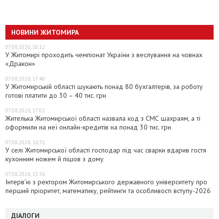
НОВИНИ ЖИТОМИРА
07.08.2026, 20:12
У Житомирі проходить чемпіонат України з веслування на човнах
«Дракон»
07.08.2026, 17:40
У Житомирській області шукають понад 80 бухгалтерів, за роботу
готові платити до 30 – 40 тис. грн
07.08.2026, 17:02
Жителька Житомирської області назвала код з СМС шахраям, а ті
оформили на неї онлайн-кредитів на понад 30 тис. грн
07.08.2026, 16:31
У селі Житомирської області господар під час сварки вдарив гостя
кухонним ножем й пішов з дому
07.08.2026, 15:36
Інтерв’ю з ректором Житомирського державного університету про
перший пріоритет, математику, рейтинги та особливості вступу-2026
ДІАЛОГИ