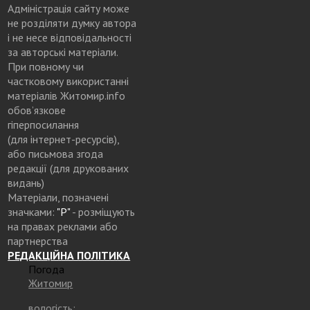
Адміністрація сайту може
не розділяти думку автора
і не несе відповідальності
за авторські матеріали.
При повному чи
частковому використанні
матеріалів Житомир.info
обов’язкове
гіперпосилання
(для інтернет-ресурсів),
або письмова згода
редакції (для друкованих
видань)
Матеріали, позначені
значками:
"Р"
- розміщують
на правах реклами або
партнерства
РЕДАКЦІЙНА ПОЛІТИКА
Погода
Житомир
вологість: