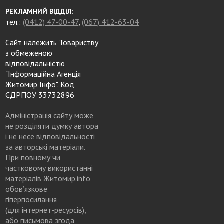
РЕКЛАМНИЙ ВІДДІЛ:
тел.:
(0412) 47-00-47
,
(067) 412-63-04
Сайт належить Товариству
з обмеженою
відповідальністю
"Інформаційна Агенція
Житомир Інфо". Код
ЄДРПОУ 33732896
Адміністрація сайту може
не розділяти думку автора
і не несе відповідальності
за авторські матеріали.
При повному чи
частковому використанні
матеріалів Житомир.info
обов’язкове
гіперпосилання
(для інтернет-ресурсів),
або письмова згода