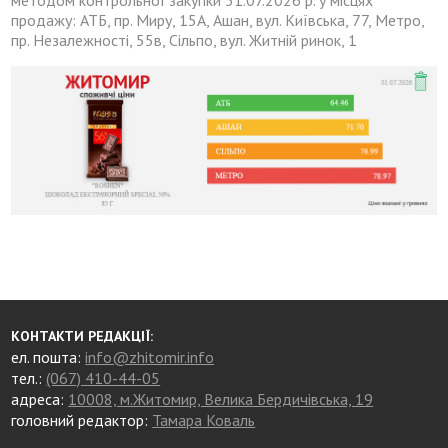
методом контрольної закупки 31.07.2026 р. у місцях
продажу: АТБ, пр. Миру, 15А, Ашан, вул. Київська, 77, Метро,
пр. Незалежності, 55в, Сільпо, вул. Житній ринок, 1
КОНТАКТИ РЕДАКЦІЇ:
ел. пошта:
info@zhitomir.info
тел.:
(067) 410-44-05
адреса:
10008, м.Житомир, Велика Бердичівська, 19
головний редактор:
Тамара Коваль