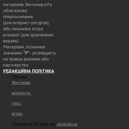
матеріалів Житомир.info
обов’язкове
гіперпосилання
(для інтернет-ресурсів),
або письмова згода
редакції (для друкованих
видань)
Матеріали, позначені
значками:
"Р"
- розміщують
на правах реклами або
партнерства
РЕДАКЦІЙНА ПОЛІТИКА
Погода
Житомир
вологість:
тиск:
вітер:
Погода на 10 днів від
sinoptik.ua