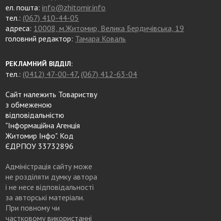
ел. пошта:
info@zhitomir.info
тел.:
(067) 410-44-05
адреса:
10008, м.Житомир, Велика Бердичівська, 19
головний редактор:
Тамара Коваль
РЕКЛАМНИЙ ВІДДІЛ:
тел.:
(0412) 47-00-47
,
(067) 412-63-04
Сайт належить Товариству
з обмеженою
відповідальністю
"Інформаційна Агенція
Житомир Інфо". Код
ЄДРПОУ 33732896
Адміністрація сайту може
не розділяти думку автора
і не несе відповідальності
за авторські матеріали.
При повному чи
частковому використанні