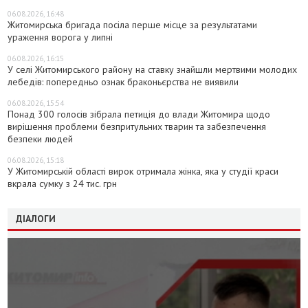
06.08.2026, 16:48
Житомирська бригада посіла перше місце за результатами
ураження ворога у липні
06.08.2026, 16:15
У селі Житомирського району на ставку знайшли мертвими молодих
лебедів: попередньо ознак браконьєрства не виявили
06.08.2026, 15:54
Понад 300 голосів зібрала петиція до влади Житомира щодо
вирішення проблеми безпритульних тварин та забезпечення
безпеки людей
06.08.2026, 15:18
У Житомирській області вирок отримала жінка, яка у студії краси
вкрала сумку з 24 тис. грн
ДІАЛОГИ