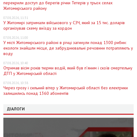
перекрили доступ до берегів річки Тетерів у трьох селах
Житомирського району
07.08.2026, 11:31
У Житомирі затримали військового у СЗЧ, який за 15 тис. доларів
організував схему виїзду за кордон
07.08.2026, 11:00
У місті Житомирського районі в річці загинули понад 1300 рибин:
екологи знайшли місце, де забруднювальні речовини потрапляють у
воду
07.08.2026, 10:40
Отримав вісім років тюрми водій, який був п’яним і скоїв смертельну
ДТП у Житомирській області
07.08.2026, 10:38
Через грозу і сильний вітер у Житомирській області без електрики
залишились понад 1360 абонентів
ДІАЛОГИ