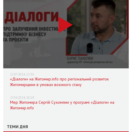
12.07.2024, 12:36
«Діалоги» на Житомир.info про регіональний розвиток
Житомирщини в умовах воєнного стану
17.04.2024, 10:29
Мер Житомира Сергій Сухомлин у програмі «Діалоги» на
Житомир.info
ТЕМИ ДНЯ