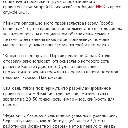
социальной политики и труда оппозиционного
правительства Андрей Павловский, сообщили
ИМК
в пресс-
службе БЮТ.
Министр оппозиционного правительства назвал "особо
циничным" то, что провластное большинство не голосовала
за законопроекты о социальном обеспечении семей с
детьми, обеспечения инвалидов, социальную помощь
малолетним узникам нацистских лагерей и ряд других.
"Кроме того, депутаты Партии регионов Хара и Стоян
отозвали законопроект, относительно которого есть
решение Конституционного Суда, о повышении
прожиточного уровня граждан на размер налога доходов
граждан", - сказал Павловский.
БЮТовец также подчеркнул, что разрекламированное
правительством Януковича увеличение минимальных
зарплат на 20-30 гривен есть ничто иное, как "кость для
народа".
"Янукович с Азаровым фактически узаконили уравниловку
Через эту пиар-акцию действующей власти 3,5 млн.
работников бюджетной сферы - а это в первую очередь