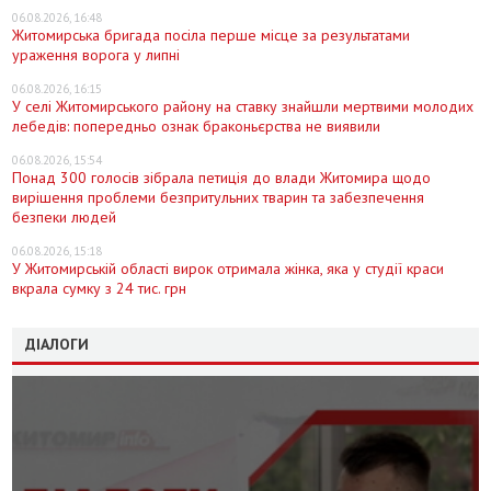
06.08.2026, 16:48
Житомирська бригада посіла перше місце за результатами
ураження ворога у липні
06.08.2026, 16:15
У селі Житомирського району на ставку знайшли мертвими молодих
лебедів: попередньо ознак браконьєрства не виявили
06.08.2026, 15:54
Понад 300 голосів зібрала петиція до влади Житомира щодо
вирішення проблеми безпритульних тварин та забезпечення
безпеки людей
06.08.2026, 15:18
У Житомирській області вирок отримала жінка, яка у студії краси
вкрала сумку з 24 тис. грн
ДІАЛОГИ