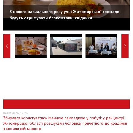
З нового навчального року учні Житомирської громади
будуть отримувати безкоштовні сніданки
НОВИНИ ЖИТОМИРА
06.08.2026, 17:28
Збирався користуватись іменною лампадкою у побуті: у райцентрі
Житомирської області розшукали чоловіка, причетного до крадіжки
з могили військового