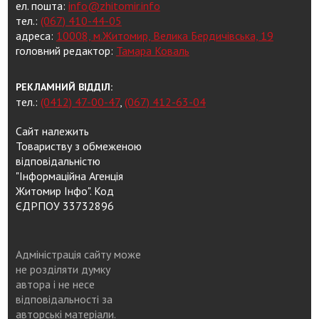
ел. пошта:
info@zhitomir.info
тел.:
(067) 410-44-05
адреса:
10008, м.Житомир, Велика Бердичівська, 19
головний редактор:
Тамара Коваль
РЕКЛАМНИЙ ВІДДІЛ:
тел.:
(0412) 47-00-47
,
(067) 412-63-04
Сайт належить
Товариству з обмеженою
відповідальністю
"Інформаційна Агенція
Житомир Інфо". Код
ЄДРПОУ 33732896
Адміністрація сайту може
не розділяти думку
автора і не несе
відповідальності за
авторські матеріали.