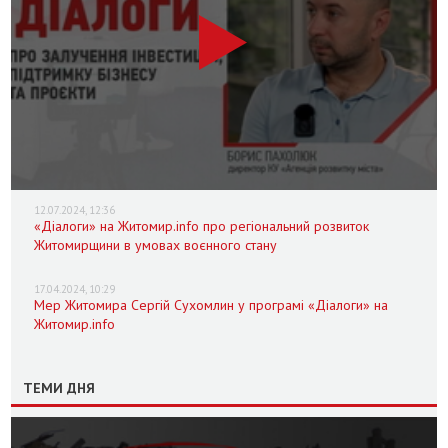
12.07.2024, 12:36
«Діалоги» на Житомир.info про регіональний розвиток
Житомирщини в умовах воєнного стану
17.04.2024, 10:29
Мер Житомира Сергій Сухомлин у програмі «Діалоги» на
Житомир.info
ТЕМИ ДНЯ