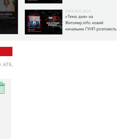
умовах воєнного стану
29.04.2022, 10:59
«Тема дня» на
Житомир.info: новий
начальник ГУНП розповість
про ситуацію в області
: АТБ,