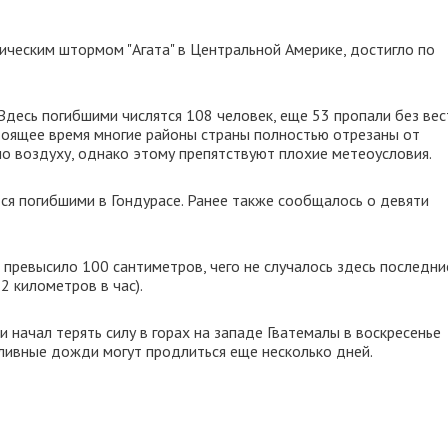
ическим штормом "Агата" в Центральной Америке, достигло по
Здесь погибшими числятся 108 человек, еще 53 пропали без вес
тоящее время многие районы страны полностью отрезаны от
по воздуху, однако этому препятствуют плохие метеоусловия.
ся погибшими в Гондурасе. Ранее также сообщалось о девяти
превысило 100 сантиметров, чего не случалось здесь последни
2 километров в час).
начал терять силу в горах на западе Гватемалы в воскресенье
оливные дожди могут продлиться еще несколько дней.