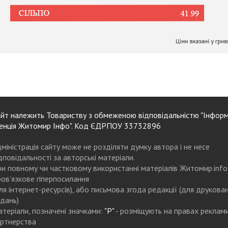
йт належить Товариству з обмеженою відповідальністю "Інформ
енція Житомир Інфо". Код ЄДРПОУ 33732896
міністрація сайту може не розділяти думку автора і не несе
дповідальності за авторські матеріали.
и повному чи частковому використанні матеріалів Житомир.info
ов’язкове гіперпосилання
ля інтернет-ресурсів), або письмова згода редакції (для друкова
дань)
теріали, позначені значками:
"Р"
- розміщують на правах реклам
ртнерства