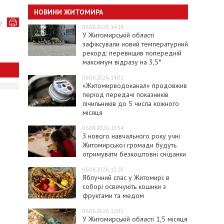
НОВИНИ ЖИТОМИРА
у
06.08.2026, 14:18
У Житомирській області
зафіксували новий температурний
рекорд: перевищив попередній
максимум відразу на 3,5°
06.08.2026, 14:02
«Житомирводоканал» продовжив
період передачі показників
лічильників до 5 числа кожного
місяця
06.08.2026, 13:54
З нового навчального року учні
Житомирської громади будуть
отримувати безкоштовні сніданки
06.08.2026, 13:20
Яблучний спас у Житомирі: в
соборі освячують кошики з
фруктами та медом
06.08.2026, 12:02
У Житомирській області 1,5 місяця