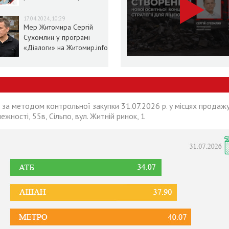
умовах воєнного стану
17.04.2024, 10:29
Мер Житомира Сергій
Сухомлин у програмі
«Діалоги» на Житомир.info
 за методом контрольної закупки 31.07.2026 р. у місцях продажу
лежності, 55в, Сільпо, вул. Житній ринок, 1