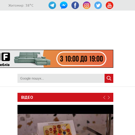
Житомир:
38
°C
ВІДЕО