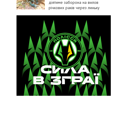
діятиме заборона на вилов
річкових раків через линьку