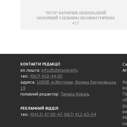
Са
КОНТАКТИ РЕДАКЦІЇ:
ел. пошта:
info@zhitomir.info
Аг
тел.:
(067) 410-44-05
Ад
адреса:
10008, м.Житомир, Велика Бердичівська,
ві
19
Пр
головний редактор:
Тамара Коваль
об
(д
РЕКЛАМНИЙ ВІДДІЛ:
ви
тел.:
(0412) 47-00-47
,
(067) 412-63-04
Ма
па