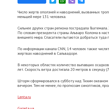
Число жертв оползней и наводнений, вызванных троп
меньшей мере 131 человека.
Сильнее других стран региона пострадала Гватемала. 
По словам президента страны Альваро Колома в нас
внешнего мира. Спасатели пытаются добраться туда 
По информации канала CNN, 14 человек также числят
жертвах наводнений в Сальвадоре.
В некоторых областях количество выпавших осадков 
лет. Скорость ветра достигала 20 метров в секунду (7
Шторм сформировался в субботу над Тихим океаном и 
вечером. Тем не менее, по прогнозам синоптиков, пр
Lenta.ru
Gazeta.ua