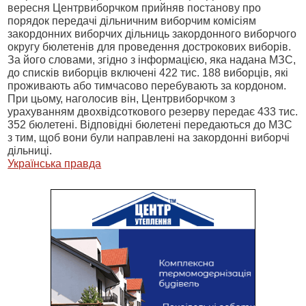
вересня Центрвиборчком прийняв постанову про
порядок передачі дільничним виборчим комісіям
закордонних виборчих дільниць закордонного виборчого
округу бюлетенів для проведення дострокових виборів.
За його словами, згідно з інформацією, яка надана МЗС,
до списків виборців включені 422 тис. 188 виборців, які
проживають або тимчасово перебувають за кордоном.
При цьому, наголосив він, Центрвиборчком з
урахуванням двохвідсоткового резерву передає 433 тис.
352 бюлетені. Відповідні бюлетені передаються до МЗС
з тим, щоб вони були направлені на закордонні виборчі
дільниці.
Українська правда