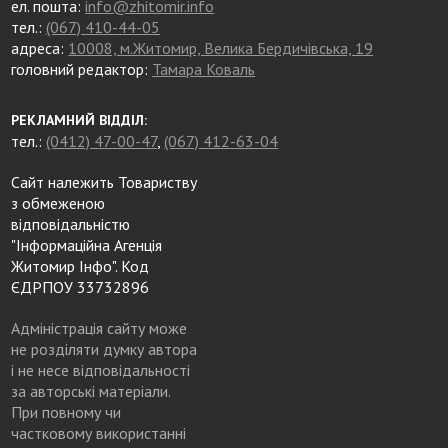
ел. пошта:
info@zhitomir.info
тел.:
(067) 410-44-05
адреса:
10008, м.Житомир, Велика Бердичівська, 19
головний редактор:
Тамара Коваль
РЕКЛАМНИЙ ВІДДІЛ:
тел.:
(0412) 47-00-47
,
(067) 412-63-04
Сайт належить Товариству
з обмеженою
відповідальністю
"Інформаційна Агенція
Житомир Інфо". Код
ЄДРПОУ 33732896
Адміністрація сайту може
не розділяти думку автора
і не несе відповідальності
за авторські матеріали.
При повному чи
частковому використанні