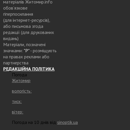
матеріалів Житомир.info
обов’язкове
гіперпосилання
(для інтернет-ресурсів),
або письмова згода
редакції (для друкованих
видань)
Матеріали, позначені
значками:
"Р"
- розміщують
на правах реклами або
партнерства
РЕДАКЦІЙНА ПОЛІТИКА
Погода
Житомир
вологість:
тиск:
вітер:
Погода на 10 днів від
sinoptik.ua