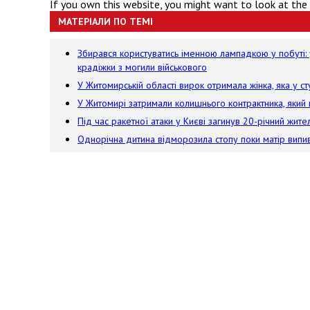
If you own this website, you might want to look at the
МАТЕРІАЛИ ПО ТЕМІ
Збирався користуватись іменною лампадкою у побуті: 
крадіжки з могили військового
У Житомирській області вирок отримала жінка, яка у сту
У Житомирі затримали колишнього контрактника, яки
Під час ракетної атаки у Києві загинув 20-річний жит
Однорічна дитина відморозила стопу поки матір випив