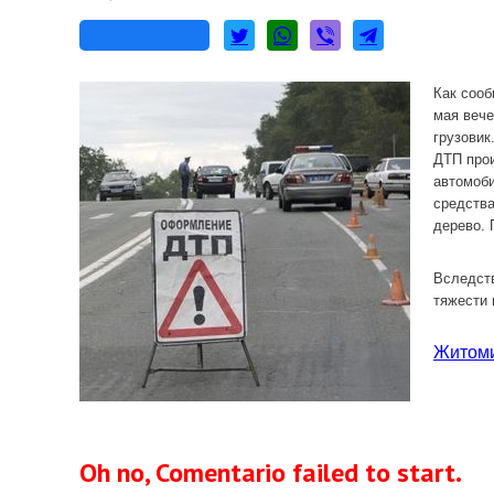
Как сооб
мая вече
грузовик
ДТП прои
автомоби
средства
дерево. 
Вследств
тяжести 
Житоми
Oh no, Comentario failed to start.