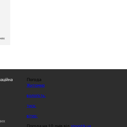
аційна
Погода
Житомир
вологість:
тиск:
вітер:
них
Погода на 10 днів від
sinoptik.ua