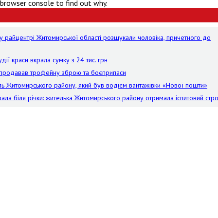
 browser console to find out why.
у райцентрі Житомирської області розшукали чоловіка, причетного до
дії краси вкрала сумку з 24 тис. грн
й продавав трофейну зброю та боєприпаси
ель Житомирського району, який був водієм вантажівки «Нової пошти»
ала біля річки: жителька Житомирського району отримала іспитовий стр