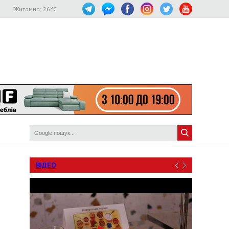
Житомир:
26
°C
ВІДЕО