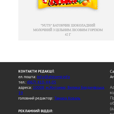
Са
КОНТАКТИ РЕДАКЦІЇ:
ел. пошта:
info@zhitomir.info
Аг
тел.:
(067) 410-44-05
Ад
адреса:
10008, м.Житомир, Велика Бердичівська,
ві
19
Пр
головний редактор:
Тамара Коваль
об
(д
РЕКЛАМНИЙ ВІДДІЛ:
ви