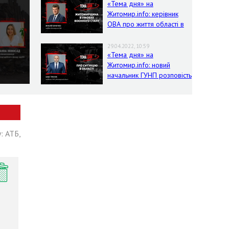
«Тема дня» на
Житомир.info: керівник
ОВА про життя області в
умовах воєнного стану
29.04.2022, 10:59
«Тема дня» на
Житомир.info: новий
начальник ГУНП розповість
про ситуацію в області
: АТБ,