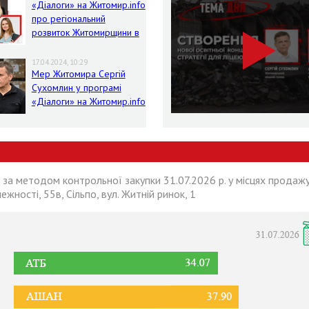
«Діалоги» на Житомир.info
про регіональний
розвиток Житомирщини в
умовах воєнного стану
17.04.2024, 10:29
Мер Житомира Сергій
Сухомлин у програмі
«Діалоги» на Житомир.info
 за методом контрольної закупки 31.07.2026 р. у місцях продажу
лежності, 55в, Сільпо, вул. Житній ринок, 1