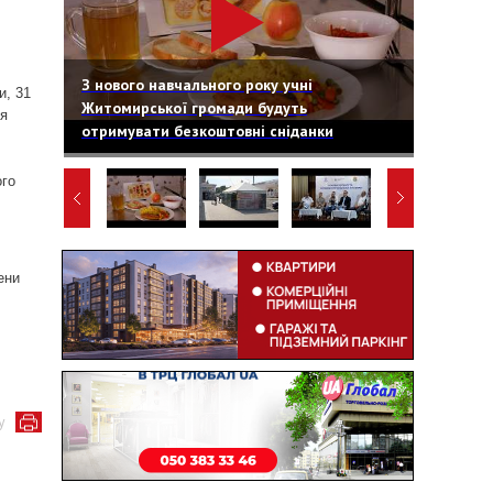
З нового навчального року учні
и, 31
Житомирської громади будуть
ся
отримувати безкоштовні сніданки
ого
ени
у