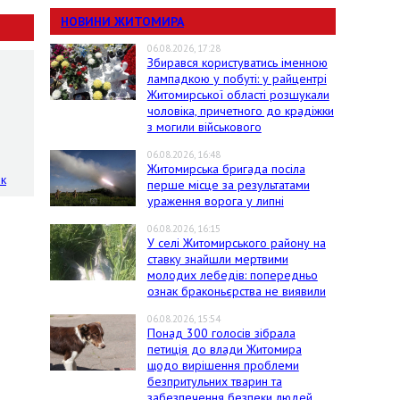
НОВИНИ ЖИТОМИРА
06.08.2026, 17:28
Збирався користуватись іменною
лампадкою у побуті: у райцентрі
Житомирської області розшукали
чоловіка, причетного до крадіжки
з могили військового
06.08.2026, 16:48
Житомирська бригада посіла
ок
перше місце за результатами
ураження ворога у липні
06.08.2026, 16:15
У селі Житомирського району на
ставку знайшли мертвими
молодих лебедів: попередньо
ознак браконьєрства не виявили
06.08.2026, 15:54
Понад 300 голосів зібрала
петиція до влади Житомира
щодо вирішення проблеми
безпритульних тварин та
забезпечення безпеки людей