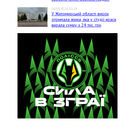
06.08.2026, 15:18
У Житомирській області вирок
отримала жінка, яка у студії краси
вкрала сумку з 24 тис. грн