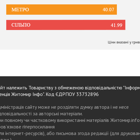
йт належить Товариству з обмеженою відповідальністю "Інформ
енція Житомир Інфо". Код ЄДРПОУ 33732896
міністрація сайту може не розділяти думку автора і не несе
дповідальності за авторські матеріали.
и повному чи частковому використанні матеріалів Житомир.info
ов’язкове гіперпосилання
ля інтернет-ресурсів), або письмова згода редакції (для друкова
дань)