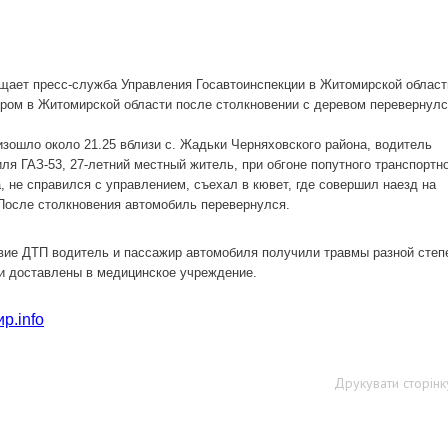
щает пресс-служба Управления Госавтоинспекции в Житомирской област
ром в Житомирской области после столкновении с деревом перевернул
.
зошло около 21.25 вблизи с. Жадьки Черняховского района, водитель
ля ГАЗ-53, 27-летний местный житель, при обгоне попутного транспортн
, не справился с управлением, съехал в кювет, где совершил наезд на
После столкновения автомобиль перевернулся.
ие ДТП водитель и пассажир автомобиля получили травмы разной степ
и доставлены в медицинское учреждение.
р.info
Друкувати сторінк