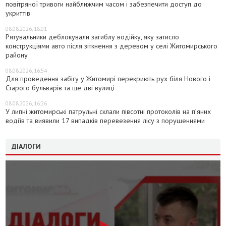
повітряної тривоги найближчим часом і забезпечити доступ до
укриттів
08.08.2026, 18:01
Рятувальники деблокували загиблу водійку, яку затисло
конструкціями авто після зіткнення з деревом у селі Житомирського
району
08.08.2026, 16:54
Для проведення забігу у Житомирі перекриють рух біля Нового і
Старого бульварів та ще дві вулиці
08.08.2026, 16:26
У липні житомирські патрульні склали півсотні протоколів на пʼяних
водіїв та виявили 17 випадків перевезення лісу з порушеннями
ДІАЛОГИ