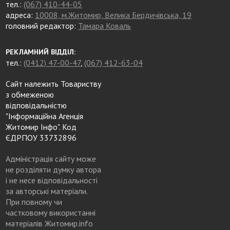
тел.:
(067) 410-44-05
адреса:
10008, м.Житомир, Велика Бердичівська, 19
головний редактор:
Тамара Коваль
РЕКЛАМНИЙ ВІДДІЛ:
тел.:
(0412) 47-00-47
,
(067) 412-63-04
Сайт належить Товариству
з обмеженою
відповідальністю
"Інформаційна Агенція
Житомир Інфо". Код
ЄДРПОУ 33732896
Адміністрація сайту може
не розділяти думку автора
і не несе відповідальності
за авторські матеріали.
При повному чи
частковому використанні
матеріалів Житомир.info