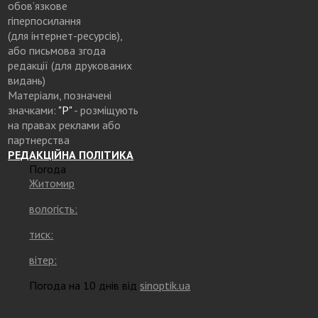
обов’язкове
гіперпосилання
(для інтернет-ресурсів),
або письмова згода
редакції (для друкованих
видань)
Матеріали, позначені
значками:
"Р"
- розміщують
на правах реклами або
партнерства
РЕДАКЦІЙНА ПОЛІТИКА
Погода
Житомир
вологість:
тиск:
вітер:
Погода на 10 днів від
sinoptik.ua