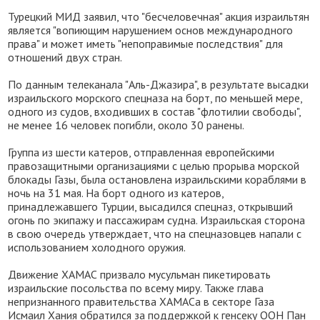
Турецкий МИД заявил, что "бесчеловечная" акция израильтян
является "вопиющим нарушением основ международного
права" и может иметь "непоправимые последствия" для
отношений двух стран.
По данным телеканала "Аль-Джазира", в результате высадки
израильского морского спецназа на борт, по меньшей мере,
одного из судов, входивших в состав "флотилии свободы",
не менее 16 человек погибли, около 30 ранены.
Группа из шести катеров, отправленная европейскими
правозащитными организациями с целью прорыва морской
блокады Газы, была остановлена израильскими кораблями в
ночь на 31 мая. На борт одного из катеров,
принадлежавшего Турции, высадился спецназ, открывший
огонь по экипажу и пассажирам судна. Израильская сторона
в свою очередь утверждает, что на спецназовцев напали с
использованием холодного оружия.
Движение ХАМАС призвало мусульман пикетировать
израильские посольства по всему миру. Также глава
непризнанного правительства ХАМАСа в секторе Газа
Исмаил Хания обратился за поддержкой к генсеку ООН Пан