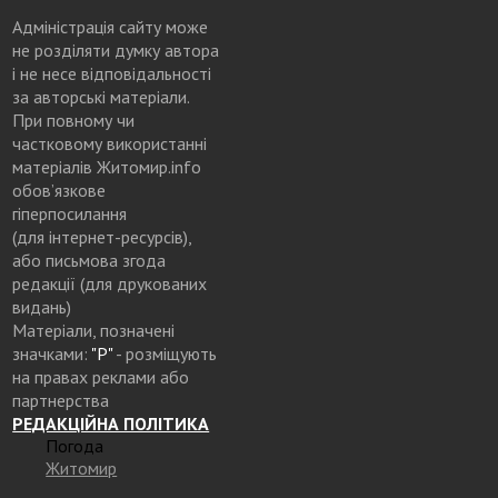
Адміністрація сайту може
не розділяти думку автора
і не несе відповідальності
за авторські матеріали.
При повному чи
частковому використанні
матеріалів Житомир.info
обов’язкове
гіперпосилання
(для інтернет-ресурсів),
або письмова згода
редакції (для друкованих
видань)
Матеріали, позначені
значками:
"Р"
- розміщують
на правах реклами або
партнерства
РЕДАКЦІЙНА ПОЛІТИКА
Погода
Житомир