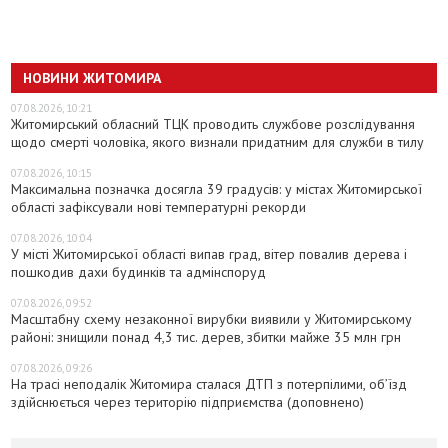
НОВИНИ ЖИТОМИРА
07.08.2026, 10:21
Житомирський обласний ТЦК проводить службове розслідування
щодо смерті чоловіка, якого визнали придатним для служби в тилу
07.08.2026, 10:15
Максимальна позначка досягла 39 градусів: у містах Житомирської
області зафіксували нові температурні рекорди
07.08.2026, 10:04
У місті Житомирської області випав град, вітер повалив дерева і
пошкодив дахи будинків та адмінспоруд
07.08.2026, 09:52
Масштабну схему незаконної вирубки виявили у Житомирському
районі: знищили понад 4,3 тис. дерев, збитки майже 35 млн грн
07.08.2026, 09:26
На трасі неподалік Житомира сталася ДТП з потерпілими, об’їзд
здійснюється через територію підприємства (доповнено)