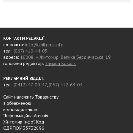
КОНТАКТИ РЕДАКЦІЇ:
ел. пошта:
info@zhitomir.info
тел.:
(067) 410-44-05
адреса:
10008, м.Житомир, Велика Бердичівська, 19
головний редактор:
Тамара Коваль
РЕКЛАМНИЙ ВІДДІЛ:
тел.:
(0412) 47-00-47
,
(067) 412-63-04
Сайт належить Товариству
з обмеженою
відповідальністю
"Інформаційна Агенція
Житомир Інфо". Код
ЄДРПОУ 33732896