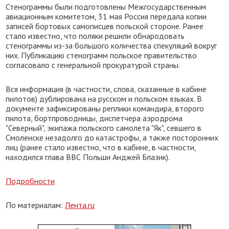
Стенограммы были подготовлены Межгосударственным
авиационным комитетом, 31 мая Россия передала копии
записей бортовых самописцев польской стороне. Ранее
стало известно, что поляки решили обнародовать
стенограммы из-за большого количества спекуляций вокруг
них. Публикацию стенограмм польское правительство
согласовало с генеральной прокуратурой страны.
Вся информация (в частности, слова, сказанные в кабине
пилотов) дублирована на русском и польском языках. В
документе зафиксированы реплики командира, второго
пилота, бортпроводницы, диспетчера аэродрома
"Северный", экипажа польского самолета "Як", севшего в
Смоленске незадолго до катастрофы, а также посторонних
лиц (ранее стало известно, что в кабине, в частности,
находился глава ВВС Польши Анджей Блазик).
Подробности
По материалам:
Лента.ru