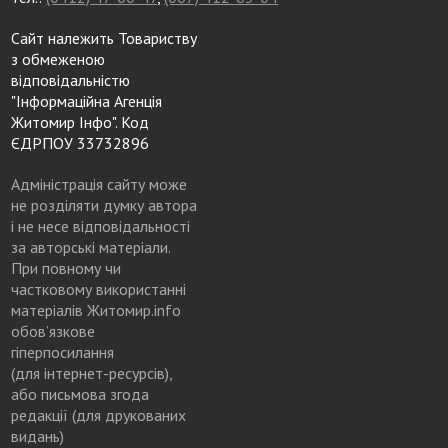
Сайт належить Товариству
з обмеженою
відповідальністю
"Інформаційна Агенція
Житомир Інфо". Код
ЄДРПОУ 33732896
Адміністрація сайту може
не розділяти думку автора
і не несе відповідальності
за авторські матеріали.
При повному чи
частковому використанні
матеріалів Житомир.info
обов’язкове
гіперпосилання
(для інтернет-ресурсів),
або письмова згода
редакції (для друкованих
видань)