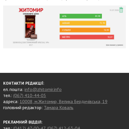
КОНТАКТИ РЕДАКЦІЇ:
ел. пошта:
info@zhitomir.info
тел.:
(067) 410-44-05
адреса:
10008, м.Житомир, Велика Бердичівська, 19
головний редактор:
Тамара Коваль
РЕКЛАМНИЙ ВІДДІЛ:
тел.:
(0412) 47-00-47
,
(067) 412-63-04