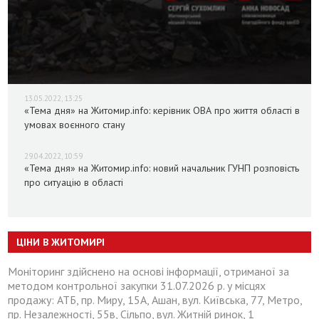
13.05.2022, 13:25
«Тема дня» на Житомир.info: керівник ОВА про життя області в
умовах воєнного стану
29.04.2022, 10:59
«Тема дня» на Житомир.info: новий начальник ГУНП розповість
про ситуацію в області
ЦІНИ В ЖИТОМИРІ
Моніторинг здійснено на основі інформації, отриманої за
методом контрольної закупки 31.07.2026 р. у місцях
продажу: АТБ, пр. Миру, 15А, Ашан, вул. Київська, 77, Метро,
пр. Незалежності, 55в, Сільпо, вул. Житній ринок, 1