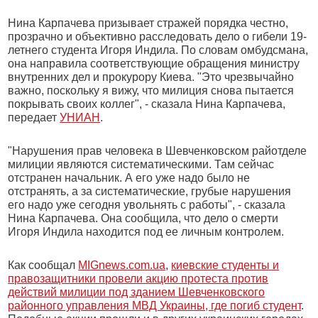
Нина Карпачева призывает стражей порядка честно,
прозрачно и объективно расследовать дело о гибели 19-
летнего студента Игоря Индила. По словам омбудсмана,
она направила соответствующие обращения министру
внутренних дел и прокурору Киева. "Это чрезвычайно
важно, поскольку я вижу, что милиция снова пытается
покрывать своих коллег", - сказала Нина Карпачева,
передает
УНИАН
.
"Нарушения прав человека в Шевченковском райотделе
милиции являются систематическими. Там сейчас
отстранен начальник. А его уже надо было не
отстранять, а за систематические, грубые нарушения
его надо уже сегодня увольнять с работы", - сказала
Нина Карпачева. Она сообщила, что дело о смерти
Игоря Индила находится под ее личным контролем.
Как сообщал
MIGnews.com.ua
,
киевские студенты и
правозащитники провели акцию протеста против
действий милиции под зданием Шевченковского
районного управления МВД Украины, где погиб студент
.