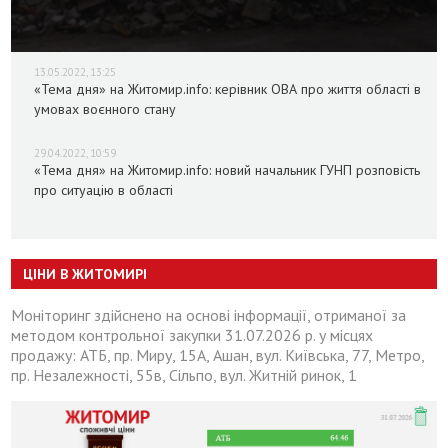
13.05.2022, 13:25
«Тема дня» на Житомир.info: керівник ОВА про життя області в
умовах воєнного стану
29.04.2022, 10:59
«Тема дня» на Житомир.info: новий начальник ГУНП розповість
про ситуацію в області
ЦІНИ В ЖИТОМИРІ
Моніторинг здійснено на основі інформації, отриманої за
методом контрольної закупки 31.07.2026 р. у місцях
продажу: АТБ, пр. Миру, 15А, Ашан, вул. Київська, 77, Метро,
пр. Незалежності, 55в, Сільпо, вул. Житній ринок, 1