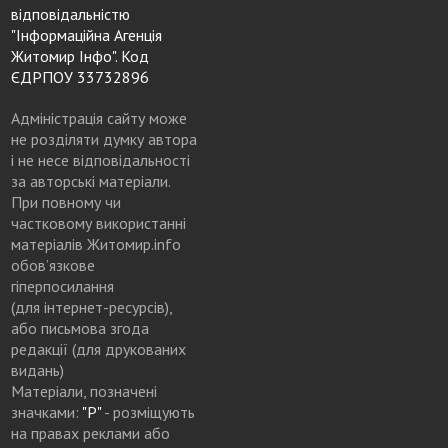
відповідальністю
"Інформаційна Агенція
Житомир Інфо". Код
ЄДРПОУ 33732896
Адміністрація сайту може
не розділяти думку автора
і не несе відповідальності
за авторські матеріали.
При повному чи
частковому використанні
матеріалів Житомир.info
обов’язкове
гіперпосилання
(для інтернет-ресурсів),
або письмова згода
редакції (для друкованих
видань)
Матеріали, позначені
значками:
"Р"
- розміщують
на правах реклами або