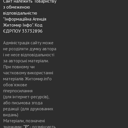
Сайт належить Товариству
з обмеженою
відповідальністю
"Інформаційна Агенція
Житомир Інфо". Код
ЄДРПОУ 33732896
Адміністрація сайту може
не розділяти думку автора
і не несе відповідальності
за авторські матеріали.
При повному чи
частковому використанні
матеріалів Житомир.info
обов’язкове
гіперпосилання
(для інтернет-ресурсів),
або письмова згода
редакції (для друкованих
видань)
Матеріали, позначені
значками:
"Р"
- розміщують