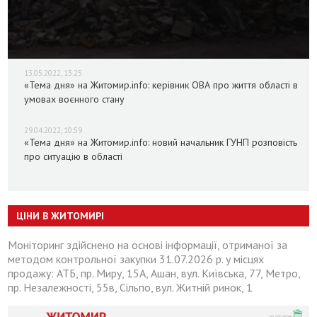
13.05.2022, 13:25
«Тема дня» на Житомир.info: керівник ОВА про життя області в
умовах воєнного стану
29.04.2022, 10:59
«Тема дня» на Житомир.info: новий начальник ГУНП розповість
про ситуацію в області
ЦІНИ В ЖИТОМИРІ
Моніторинг здійснено на основі інформації, отриманої за
методом контрольної закупки 31.07.2026 р. у місцях
продажу: АТБ, пр. Миру, 15А, Ашан, вул. Київська, 77, Метро,
пр. Незалежності, 55в, Сільпо, вул. Житній ринок, 1