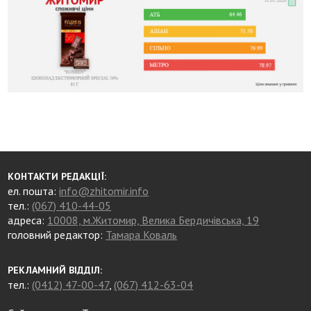
КОНТАКТИ РЕДАКЦІЇ:
ел. пошта:
info@zhitomir.info
тел.:
(067) 410-44-05
адреса:
10008, м.Житомир, Велика Бердичівська, 19
головний редактор:
Тамара Коваль
РЕКЛАМНИЙ ВІДДІЛ:
тел.:
(0412) 47-00-47
,
(067) 412-63-04