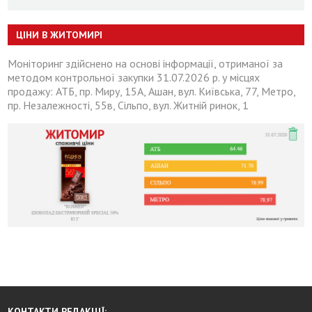
ЦІНИ В ЖИТОМИРІ
Моніторинг здійснено на основі інформації, отриманої за
методом контрольної закупки 31.07.2026 р. у місцях
продажу: АТБ, пр. Миру, 15А, Ашан, вул. Київська, 77, Метро,
пр. Незалежності, 55в, Сільпо, вул. Житній ринок, 1
КОНТАКТИ РЕДАКЦІЇ: