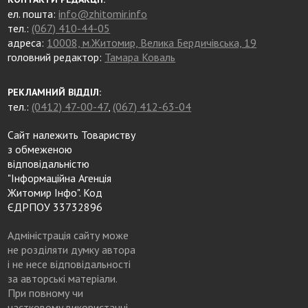
ел. пошта:
info@zhitomir.info
тел.:
(067) 410-44-05
адреса:
10008, м.Житомир, Велика Бердичівська, 19
головний редактор:
Тамара Коваль
РЕКЛАМНИЙ ВІДДІЛ:
тел.:
(0412) 47-00-47
,
(067) 412-63-04
Сайт належить Товариству
з обмеженою
відповідальністю
"Інформаційна Агенція
Житомир Інфо". Код
ЄДРПОУ 33732896
Адміністрація сайту може
не розділяти думку автора
і не несе відповідальності
за авторські матеріали.
При повному чи
частковому використанні