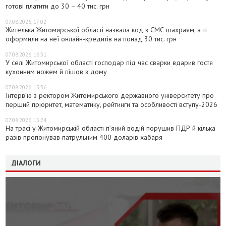
готові платити до 30 – 40 тис. грн
07.08.2026, 17:02
Жителька Житомирської області назвала код з СМС шахраям, а ті
оформили на неї онлайн-кредитів на понад 30 тис. грн
07.08.2026, 16:31
У селі Житомирської області господар під час сварки вдарив гостя
кухонним ножем й пішов з дому
07.08.2026, 15:36
Інтерв’ю з ректором Житомирського державного університету про
перший пріоритет, математику, рейтинги та особливості вступу-2026
07.08.2026, 15:24
На трасі у Житомирській області п’яний водій порушив ПДР й кілька
разів пропонував патрульним 400 доларів хабаря
ДІАЛОГИ