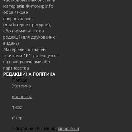
матеріалів Житомир.info
обов’язкове
гіперпосилання
(для інтернет-ресурсів),
або письмова згода
редакції (для друкованих
видань)
Матеріали, позначені
значками:
"Р"
- розміщують
на правах реклами або
партнерства
РЕДАКЦІЙНА ПОЛІТИКА
Погода
Житомир
вологість:
тиск:
вітер:
Погода на 10 днів від
sinoptik.ua