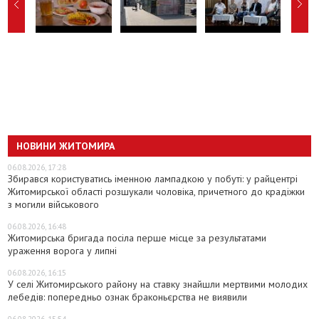
НОВИНИ ЖИТОМИРА
06.08.2026, 17:28
Збирався користуватись іменною лампадкою у побуті: у райцентрі
Житомирської області розшукали чоловіка, причетного до крадіжки
з могили військового
06.08.2026, 16:48
Житомирська бригада посіла перше місце за результатами
ураження ворога у липні
06.08.2026, 16:15
У селі Житомирського району на ставку знайшли мертвими молодих
лебедів: попередньо ознак браконьєрства не виявили