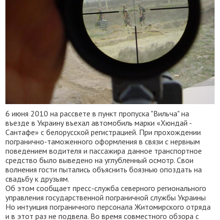
6 июня 2010 на рассвете в пункт пропуска "Вильча" на
въезде в Украину въехал автомобиль марки «Хюндай -
Сантафе» с белорусской регистрацией. При прохождении
погранично-таможенного оформления в связи с нервным
поведением водителя и пассажира данное транспортное
средство было выведено на углубленный осмотр. Свои
волнения гости пытались объяснить боязнью опоздать на
свадьбу к друзьям.
Об этом сообщает пресс-служба северного регионального
управления государственной пограничной службы Украины
Но интуиция пограничного персонала Житомирского отряда
и в этот раз не подвела. Во время совместного обзора с