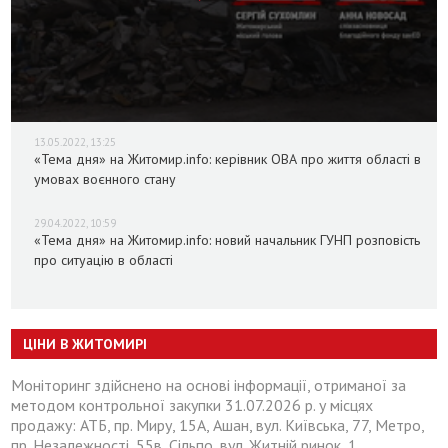
13.05.2022, 13:25
«Тема дня» на Житомир.info: керівник ОВА про життя області в
умовах воєнного стану
29.04.2022, 10:59
«Тема дня» на Житомир.info: новий начальник ГУНП розповість
про ситуацію в області
ЦІНИ В ЖИТОМИРІ
Моніторинг здійснено на основі інформації, отриманої за
методом контрольної закупки 31.07.2026 р. у місцях
продажу: АТБ, пр. Миру, 15А, Ашан, вул. Київська, 77, Метро,
пр. Незалежності, 55в, Сільпо, вул. Житній ринок, 1