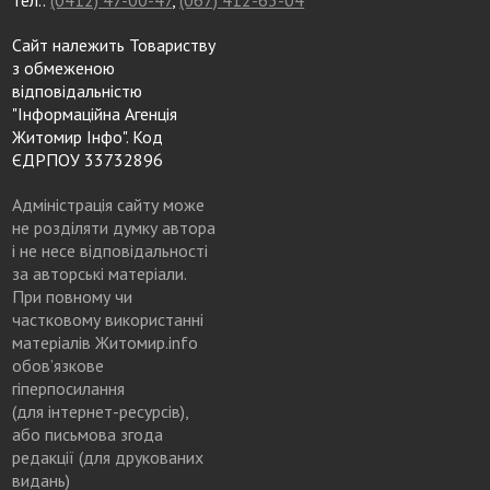
тел.:
(0412) 47-00-47
,
(067) 412-63-04
Сайт належить Товариству
з обмеженою
відповідальністю
"Інформаційна Агенція
Житомир Інфо". Код
ЄДРПОУ 33732896
Адміністрація сайту може
не розділяти думку автора
і не несе відповідальності
за авторські матеріали.
При повному чи
частковому використанні
матеріалів Житомир.info
обов’язкове
гіперпосилання
(для інтернет-ресурсів),
або письмова згода
редакції (для друкованих
видань)