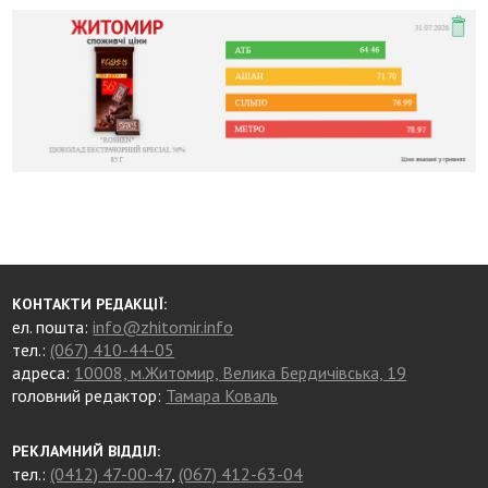
КОНТАКТИ РЕДАКЦІЇ:
ел. пошта:
info@zhitomir.info
тел.:
(067) 410-44-05
адреса:
10008, м.Житомир, Велика Бердичівська, 19
головний редактор:
Тамара Коваль
РЕКЛАМНИЙ ВІДДІЛ:
тел.:
(0412) 47-00-47
,
(067) 412-63-04