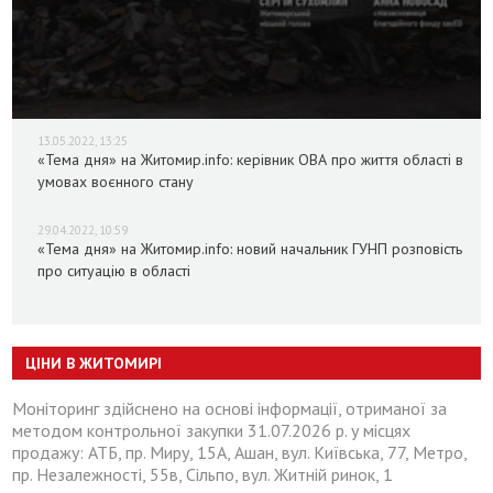
13.05.2022, 13:25
«Тема дня» на Житомир.info: керівник ОВА про життя області в
умовах воєнного стану
29.04.2022, 10:59
«Тема дня» на Житомир.info: новий начальник ГУНП розповість
про ситуацію в області
ЦІНИ В ЖИТОМИРІ
Моніторинг здійснено на основі інформації, отриманої за
методом контрольної закупки 31.07.2026 р. у місцях
продажу: АТБ, пр. Миру, 15А, Ашан, вул. Київська, 77, Метро,
пр. Незалежності, 55в, Сільпо, вул. Житній ринок, 1