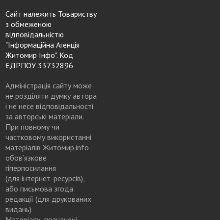
Сайт належить Товариству
з обмеженою
відповідальністю
"Інформаційна Агенція
Житомир Інфо". Код
ЄДРПОУ 33732896
Адміністрація сайту може
не розділяти думку автора
і не несе відповідальності
за авторські матеріали.
При повному чи
частковому використанні
матеріалів Житомир.info
обов’язкове
гіперпосилання
(для інтернет-ресурсів),
або письмова згода
редакції (для друкованих
видань)
Матеріали, позначені