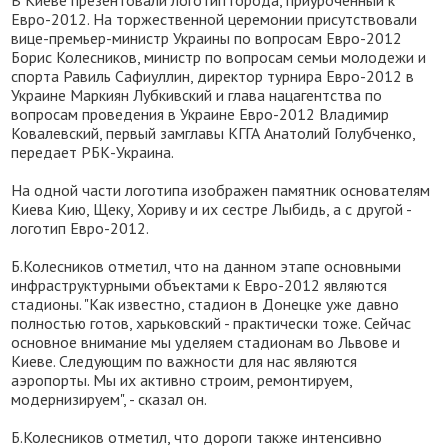
В Киеве презентовали логотип города, приуроченный к
Евро-2012. На торжественной церемонии присутствовали
вице-премьер-министр Украины по вопросам Евро-2012
Борис Колесников, министр по вопросам семьи молодежи и
спорта Равиль Сафиуллин, директор турнира Евро-2012 в
Украине Маркиян Лубкивский и глава нацагентства по
вопросам проведения в Украине Евро-2012 Владимир
Ковалевский, первый замглавы КГГА Анатолий Голубченко,
передает РБК-Украина.
На одной части логотипа изображен памятник основателям
Киева Кию, Щеку, Хориву и их сестре Лыбидь, а с другой -
логотип Евро-2012.
Б.Колесников отметил, что на данном этапе основными
инфраструктурными объектами к Евро-2012 являются
стадионы. "Как известно, стадион в Донецке уже давно
полностью готов, харьковский - практически тоже. Сейчас
основное внимание мы уделяем стадионам во Львове и
Киеве. Следующим по важности для нас являются
аэропорты. Мы их активно строим, ремонтируем,
модернизируем", - сказал он.
Б.Колесников отметил, что дороги также интенсивно