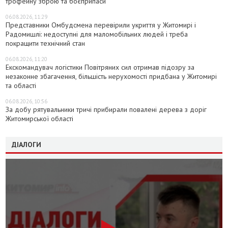
трофейну зброю та боєприпаси
06.08.2026, 11:29
Представники Омбудсмена перевірили укриття у Житомирі і
Радомишлі: недоступні для маломобільних людей і треба
покращити технічний стан
06.08.2026, 11:20
Екскомандувач логістики Повітряних сил отримав підозру за
незаконне збагачення, більшість нерухомості придбана у Житомирі
та області
06.08.2026, 10:56
За добу рятувальники тричі прибирали повалені дерева з доріг
Житомирської області
ДІАЛОГИ