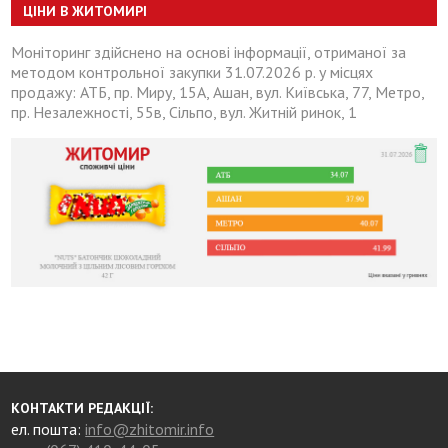
ЦІНИ В ЖИТОМИРІ
Моніторинг здійснено на основі інформації, отриманої за
методом контрольної закупки 31.07.2026 р. у місцях
продажу: АТБ, пр. Миру, 15А, Ашан, вул. Київська, 77, Метро,
пр. Незалежності, 55в, Сільпо, вул. Житній ринок, 1
КОНТАКТИ РЕДАКЦІЇ:
ел. пошта:
info@zhitomir.info