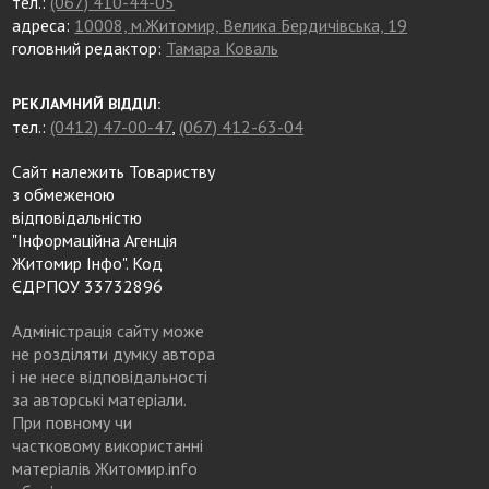
тел.:
(067) 410-44-05
адреса:
10008, м.Житомир, Велика Бердичівська, 19
головний редактор:
Тамара Коваль
РЕКЛАМНИЙ ВІДДІЛ:
тел.:
(0412) 47-00-47
,
(067) 412-63-04
Сайт належить Товариству
з обмеженою
відповідальністю
"Інформаційна Агенція
Житомир Інфо". Код
ЄДРПОУ 33732896
Адміністрація сайту може
не розділяти думку автора
і не несе відповідальності
за авторські матеріали.
При повному чи
частковому використанні
матеріалів Житомир.info