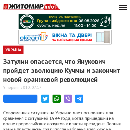
УКРАЇНА
Затулин опасается, что Янукович
пройдет эволюцию Кучмы и закончит
новой оранжевой революцией
9 червня 2010, 07:17
Cовременная ситуация на Украине дает основания для
сравнения с ситуацией 1994 года, когда пришедший на
волне пророссийских лозунгов к власти президент Леонид
Кучма практически сразу после избрания взял курс на