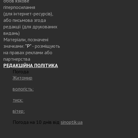
обов’язкове
гіперпосилання
(для інтернет-ресурсів),
або письмова згода
редакції (для друкованих
видань)
Матеріали, позначені
значками:
"Р"
- розміщують
на правах реклами або
партнерства
РЕДАКЦІЙНА ПОЛІТИКА
Погода
Житомир
вологість:
тиск:
вітер:
Погода на 10 днів від
sinoptik.ua