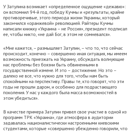
У Затулина возникает «определенное ощущение «дежавю»:
он вспомнил 94-й год, победу Кучмы и «результаты, крайне
противоречивые, этого периода жизни Украины, который
закончился «оранжевой» революцией. Райтеры Кучмы
написали книжку «Украина – не Россия», президент подписал
ее, чтобы никто, «не дай Бог, в этом не сомневался».
«Мне кажется, – размышляет Затулин, – что то, что сейчас
происходит, конечно – совершенно иная ситуация, мы имеем
возможность приезжать на Украину, обсуждать волнующие
нас проблемы без боязни быть обвиненными в
государственной измене. И это – достижение. Но это –
далеко не все, что нужно для того, чтобы нам быть
спокойными на перспективу. Правы те, кто говорят, что эти
годы не прошли даром, и особенно для подрастающего
поколения. У нас у каждого была масса возможностей в
этом убедиться».
В качестве примера Затулин привел свое участие в одной из
программ ТРК «Украина», где атмосфера в аудитории
задавалась националистически настроенными киевскими
студентами, которые «совершенно убежденно говорили, что