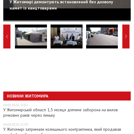
У Житомирі демонтують встановлений без дозволу
намет із канцтоварами
НОВИНИ ЖИТОМИРА
06.08.2026, 12:02
У Житомирській області 1,5 місяця діятиме заборона на вилов
річкових раків через линьку
06.08.2026, 11:39
У Житомирі затримали колишнього контрактника, який продавав