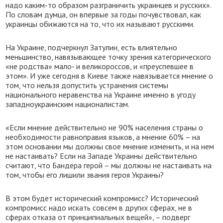
надо каким-то образом разграничить украинцев и русских».
По словам думца, он впервые за годы почувствовал, как
украинцы обижаются на то, что их называют русскими.
На Украине, подчеркнул Затулин, есть влиятельно
меньшинство, навязывающее точку зрения категорического
«не родства» мало- и великороссов, и «преуспевшее в
этом». И уже сегодня в Киеве также навязывается мнение о
том, что нельзя допустить устранения системы
национального неравенства на Украине именно в угоду
западноукраинским националистам.
«Если мнение действительно не 90% населения страны о
необходимости равноправия языков, а мнение 60% – на
этом основании мы должны свое мнение изменить, и на нем
не настаивать? Если на Западе Украины действительно
считают, что Бандера герой – мы должны не настаивать на
том, чтобы его лишили звания героя Украины?
В этом будет исторический компромисс? Исторический
компромисс надо искать совсем в других сферах, не в
сферах отказа от принципиальных вещей», – подверг