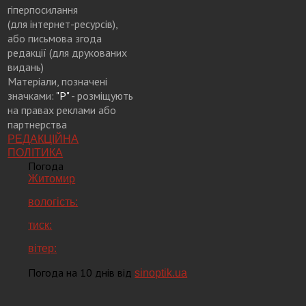
гіперпосилання
(для інтернет-ресурсів),
або письмова згода
редакції (для друкованих
видань)
Матеріали, позначені
значками:
"Р"
- розміщують
на правах реклами або
партнерства
РЕДАКЦІЙНА
ПОЛІТИКА
Погода
Житомир
вологість:
тиск:
вітер:
Погода на 10 днів від
sinoptik.ua