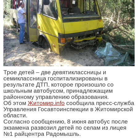
Трое детей – две девятиклассницы и
семиклассница госпитализированы в
результате ДТП, которое произошло со
школьным автобусом, принадлежащим
районному управлению образования.
Об этом
Житомир.info
сообщила пресс-служба
Управления Госавтоинспекции в Житомирской
области.
Согласно сообщению, 8 июня автобус после
экзамена развозил детей по селам из лицея
№1 райцентра Радомышль.