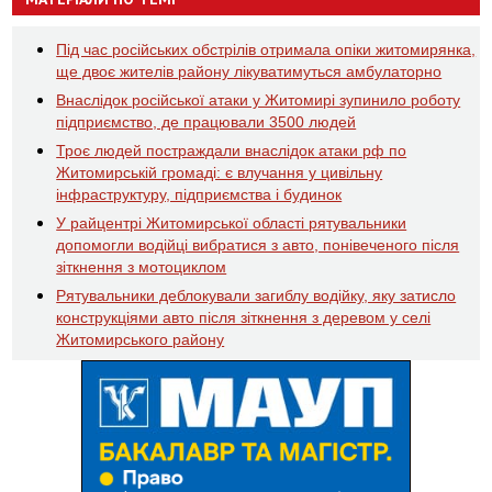
Під час російських обстрілів отримала опіки житомирянка,
ще двоє жителів району лікуватимуться амбулаторно
Внаслідок російської атаки у Житомирі зупинило роботу
підприємство, де працювали 3500 людей
Троє людей постраждали внаслідок атаки рф по
Житомирській громаді: є влучання у цивільну
інфраструктуру, підприємства і будинок
У райцентрі Житомирської області рятувальники
допомогли водійці вибратися з авто, понівеченого після
зіткнення з мотоциклом
Рятувальники деблокували загиблу водійку, яку затисло
конструкціями авто після зіткнення з деревом у селі
Житомирського району