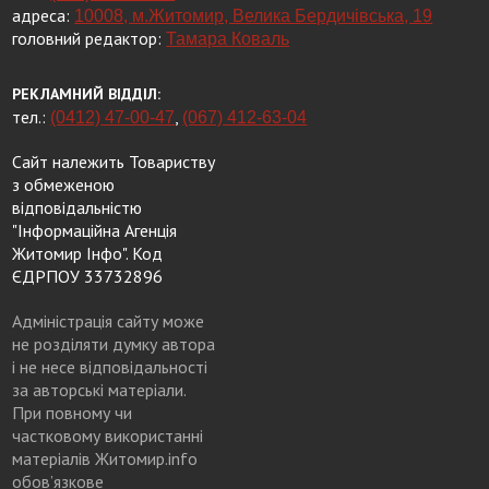
адреса:
10008, м.Житомир, Велика Бердичівська, 19
головний редактор:
Тамара Коваль
РЕКЛАМНИЙ ВІДДІЛ:
тел.:
,
(0412) 47-00-47
(067) 412-63-04
Сайт належить Товариству
з обмеженою
відповідальністю
"Інформаційна Агенція
Житомир Інфо". Код
ЄДРПОУ 33732896
Адміністрація сайту може
не розділяти думку автора
і не несе відповідальності
за авторські матеріали.
При повному чи
частковому використанні
матеріалів Житомир.info
обов’язкове