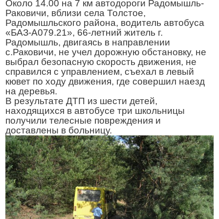
Около 14.00 на
7 км
автодороги Радомышль-
Раковичи, вблизи села Толстое,
Радомышльского района, водитель автобуса
«БАЗ-А079.21», 66-летний житель г.
Радомышль, двигаясь в направлении
с.Раковичи, не учел дорожную обстановку, не
выбрал безопасную скорость движения, не
справился с управлением, съехал в левый
кювет по ходу движения, где совершил наезд
на деревья.
В результате ДТП из шести детей,
находящихся в автобусе три школьницы
получили телесные повреждения и
доставлены в больницу.