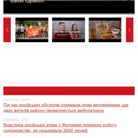
човнах «Дракон»
НОВИНИ ЖИТОМИРА
09.08.2026, 14:09
Під час російських обстрілів отримала опіки житомирянка, ще
двоє жителів району лікуватимуться амбулаторно
09.08.2026, 13:37
Внаслідок російської атаки у Житомирі зупинило роботу
підприємство, де працювали 3500 людей