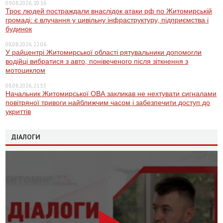
09.08.2026, 10:16
Троє людей постраждали внаслідок атаки рф по Житомирській
громаді: є влучання у цивільну інфраструктуру, підприємства і
будинок
08.08.2026, 22:06
У райцентрі Житомирської області рятувальники допомогли
водійці вибратися з авто, понівеченого після зіткнення з
мотоциклом
08.08.2026, 21:53
Начальник Житомирської ОВА закликав не нехтувати сигналами
повітряної тривоги найближчим часом і забезпечити доступ до
укриттів
ДІАЛОГИ