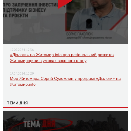
12.07.2024, 12:36
«Діалоги» на Житомир.info про регіональний розвиток
Житомирщини в умовах воєнного стану
17.04.2024, 10:29
Мер Житомира Сергій Сухомлин у програмі «Діалоги» на
Житомир.info
ТЕМИ ДНЯ