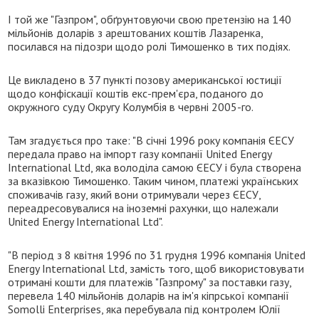
І той же "Газпром", обґрунтовуючи свою претензію на 140
мільйонів доларів з арештованих коштів Лазаренка,
посилався на підозри щодо ролі Тимошенко в тих подіях.
Це викладено в 37 пункті позову американської юстиції
щодо конфіскації коштів екс-прем'єра, поданого до
окружного суду Округу Колумбія в червні 2005-го.
Там згадується про таке: "В січні 1996 року компанія ЄЕСУ
передала право на імпорт газу компанії United Energy
International Ltd, яка володіла самою ЄЕСУ і була створена
за вказівкою Тимошенко. Таким чином, платежі українських
споживачів газу, який вони отримували через ЄЕСУ,
переадресовувалися на іноземні рахунки, що належали
United Energy International Ltd".
"В період з 8 квітня 1996 по 31 грудня 1996 компанія United
Energy International Ltd, замість того, щоб використовувати
отримані кошти для платежів "Газпрому" за поставки газу,
перевела 140 мільйонів доларів на ім'я кіпрської компанії
Somolli Enterprises, яка перебувала під контролем Юлії