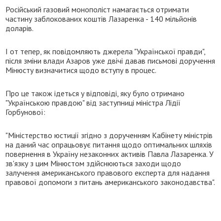
Російський газовий монополіст намагається отримати
частину заблокованих коштів Лазаренка - 140 мільйонів
доларів.
І от тепер, як повідомляють джерела "Української правди",
після зміни влади Азаров уже двічі давав письмові доручення
Мінюсту визначитися щодо вступу в процес.
Про це також ідеться у відповіді, яку було отримано
"Українською правдою" від заступниці міністра Лідії
Горбунової:
"Міністерство юстиції згідно з дорученням Кабінету міністрів
на даний час опрацьовує питання щодо оптимальних шляхів
повернення в Україну незаконних активів Павла Лазаренка. У
зв'язку з цим Мінюстом здійснюються заходи щодо
залучення американського правового експерта для надання
правової допомоги з питань американського законодавства".