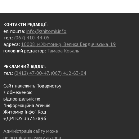
КОНТАКТИ РЕДАКЦІЇ:
ел. пошта:
info@zhitomir.info
тел.:
(067) 410-44-05
адреса:
10008, м.Житомир, Велика Бердичівська, 19
головний редактор:
Тамара Коваль
РЕКЛАМНИЙ ВІДДІЛ:
тел.:
(0412) 47-00-47
,
(067) 412-63-04
Сайт належить Товариству
з обмеженою
відповідальністю
"Інформаційна Агенція
Житомир Інфо". Код
ЄДРПОУ 33732896
Адміністрація сайту може
не розділяти думку автора