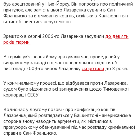
був арештований у Нью-Йорку. Він попросив про політичний
притулок, але замість цього Лазаренка судили в Сан-
Франциско за відмивання коштів, оскільки в Каліфорнії він
встиг обзавестися нерухомістю.
Зрештою в серпні 2006-го Лазаренка засудили
до дев'яти
років тюрми.
У термін ув'язнення йому врахували час, проведений у
виправному закладі під час попереднього слідства. У
листопаді 2009-го вирок Лазаренку
скоротили
до 8 років.
У кримінальному процесі, що відбувався проти Лазаренка,
судом було відхилено всі звинувачення щодо Тимошенко і
корпорації ЄЕСУ .
Водночас у другому позові - про конфіскацію коштів
Лазаренка, який розглядається у Вашингтоні - американська
сторона знову наводить аргументи, які містилися в
прокурорському обвинуваченні під час розгляду кримінальної
справи в Сан-Франциско.