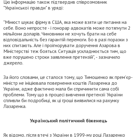
Цю інформацію також підтвердив співрозмовник
"Української правди" в уряді:
"Мінюст шукає фірму в США, яка може взяти це питання на
себе. Воно непросте - і гонорар адвокатів може потягнути 2
мільйони доларів. Чиновники не хочуть брати на себе
відповідальність без гарантій перемоги. Бо в разі поразки з
них спитають. Але і проігнорувати доручення Азарова в
Міністерстві теж бояться. Ситуація ускладнюється тим, що
вже порушено строки заявлення претензій", - зазначило
джерело.
За його словами, це сталося тому, що Тимошенко як прем'єр-
міністр не ініціювала повернення коштів Лазаренка до
України, адже фактично мала би спричинити сама собі
проблеми. Тому що в процесі вивчення претензії України
спливли би подробиці, як ці гроші виявилися на рахунку
Лазаренка.
Український політичний біженець
Як відомо, після втечі з України в 1999-му році Лазаренко