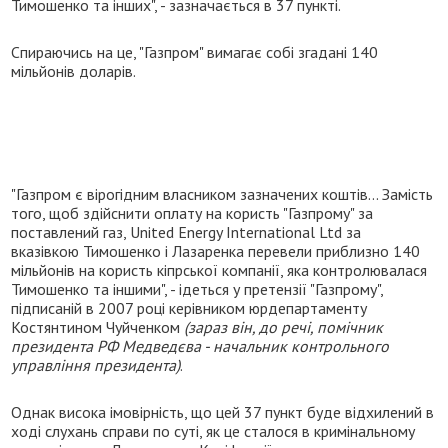
Тимошенко та інших", - зазначається в 37 пункті.
Спираючись на це, "Газпром" вимагає собі згадані 140
мільйонів доларів.
"Газпром є вірогідним власником зазначених коштів... Замість
того, щоб здійснити оплату на користь "Газпрому" за
поставлений газ, United Energy International Ltd за
вказівкою Тимошенко і Лазаренка перевели приблизно 140
мільйонів на користь кіпрської компанії, яка контролювалася
Тимошенко та іншими", - ідеться у претензії "Газпрому",
підписаній в 2007 році керівником юрдепартаменту
Костянтином Чуйченком
(зараз він, до речі, помічник
президента РФ Медведєва - начальник контрольного
управління президента)
.
Однак висока імовірність, що цей 37 пункт буде відхилений в
ході слухань справи по суті, як це сталося в кримінальному