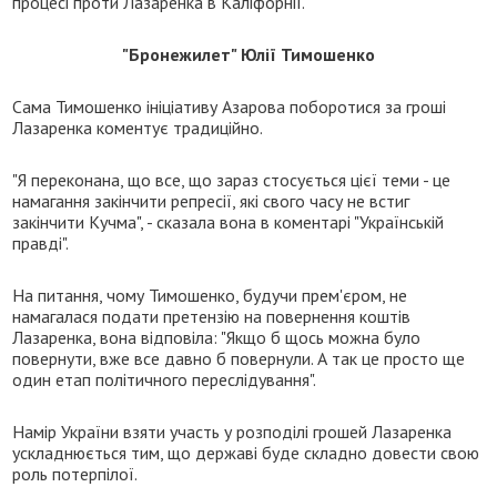
процесі проти Лазаренка в Каліфорнії.
"Бронежилет" Юлії Тимошенко
Сама Тимошенко ініціативу Азарова поборотися за гроші
Лазаренка коментує традиційно.
"Я переконана, що все, що зараз стосується цієї теми - це
намагання закінчити репресії, які свого часу не встиг
закінчити Кучма", - сказала вона в коментарі "Українській
правді".
На питання, чому Тимошенко, будучи прем'єром, не
намагалася подати претензію на повернення коштів
Лазаренка, вона відповіла: "Якщо б щось можна було
повернути, вже все давно б повернули. А так це просто ще
один етап політичного переслідування".
Намір України взяти участь у розподілі грошей Лазаренка
ускладнюється тим, що державі буде складно довести свою
роль потерпілої.