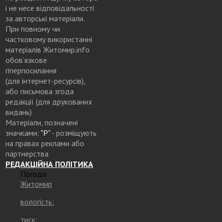
і не несе відповідальності
за авторські матеріали.
При повному чи
частковому використанні
матеріалів Житомир.info
обов’язкове
гіперпосилання
(для інтернет-ресурсів),
або письмова згода
редакції (для друкованих
видань)
Матеріали, позначені
значками:
"Р"
- розміщують
на правах реклами або
партнерства
РЕДАКЦІЙНА ПОЛІТИКА
Погода
Житомир
вологість:
тиск: