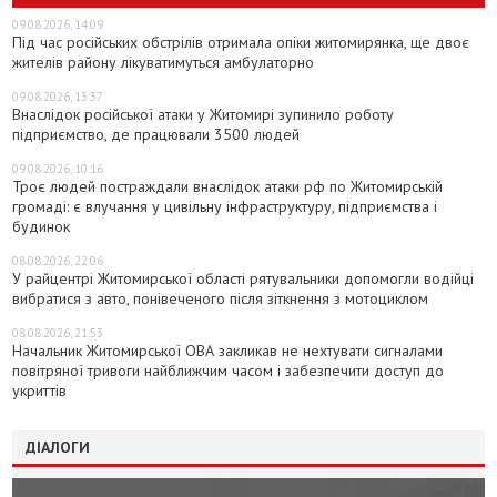
09.08.2026, 14:09
Під час російських обстрілів отримала опіки житомирянка, ще двоє
жителів району лікуватимуться амбулаторно
09.08.2026, 13:37
Внаслідок російської атаки у Житомирі зупинило роботу
підприємство, де працювали 3500 людей
09.08.2026, 10:16
Троє людей постраждали внаслідок атаки рф по Житомирській
громаді: є влучання у цивільну інфраструктуру, підприємства і
будинок
08.08.2026, 22:06
У райцентрі Житомирської області рятувальники допомогли водійці
вибратися з авто, понівеченого після зіткнення з мотоциклом
08.08.2026, 21:53
Начальник Житомирської ОВА закликав не нехтувати сигналами
повітряної тривоги найближчим часом і забезпечити доступ до
укриттів
ДІАЛОГИ