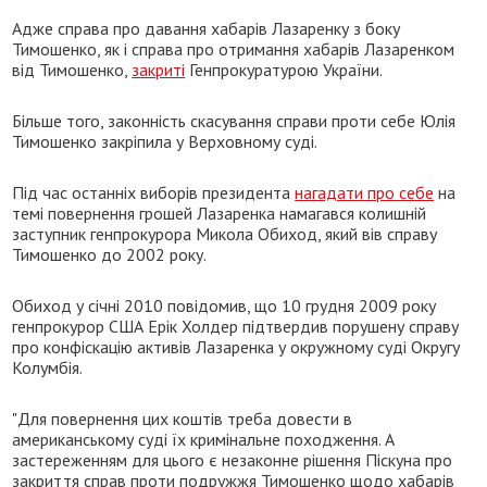
Адже справа про давання хабарів Лазаренку з боку
Тимошенко, як і справа про отримання хабарів Лазаренком
від Тимошенко,
закриті
Генпрокуратурою України.
Більше того, законність скасування справи проти себе Юлія
Тимошенко закріпила у Верховному суді.
Під час останніх виборів президента
нагадати про себе
на
темі повернення грошей Лазаренка намагався колишній
заступник генпрокурора Микола Обиход, який вів справу
Тимошенко до 2002 року.
Обиход у січні 2010 повідомив, що 10 грудня 2009 року
генпрокурор США Ерік Холдер підтвердив порушену справу
про конфіскацію активів Лазаренка у окружному суді Округу
Колумбія.
"Для повернення цих коштів треба довести в
американському суді їх кримінальне походження. А
застереженням для цього є незаконне рішення Піскуна про
закриття справ проти подружжя Тимошенко щодо хабарів