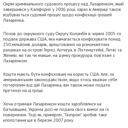
Окрім кримінального судового процесу над Лазаренком, який
завершився у Каліфорнії у 2006 році, зараз в Америці також
відбувається судовий процес щодо конфіскації грошей
Лазаренка.
Позов до окружного суду Округу Колумбія в червні 2005-го
подала держава США, яка намагається конфіскувати понад
250 мільйонів доларів, арештованих на різноманітних
рахунках на острові Гернсі, Антигуа, в Ліхтенштейні, Литві та
Женеві, які так чи інакше, на думку прокурора, пов'язані з
Лазаренком.
Кошти мають бути конфісковані на користь США. Але, за
американським законодавством, якщо хтось вважає себе
потерпілим від дій Лазаренка, він також може подати
претензії на ці гроші.
Хоча отримані Лазаренком кошти зароблялися на
батьківщині, Україна досі не подала своїх вимог на їх
повернення. Тоді як, приміром, "Газпром" зробив таке
клопотання ще в березні 2007 року.