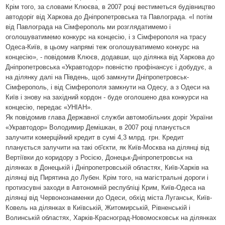
Крім того, за словами Клюєва, в 2007 році вестиметься будівництво
автодоріг від Харкова до Дніпропетровська та Павлограда. «І потім
від Павлограда на Сімферополь ми розглядатимемо і
оголошуватимемо конкурс на концесію, і з Сімферополя на трасу
Одеса-Київ, в цьому напрямі теж оголошуватимемо конкурс на
концесію», - повідомив Клюєв, додавши, що ділянка від Харкова до
Дніпропетровська «Укравтодор» повністю профінансує і добудує, а
на ділянку далі на Південь, щоб замкнути Дніпропетровськ-
Сімферополь, і від Сімферополя замкнути на Одесу, а з Одеси на
Київ і знову на західний кордон - буде оголошено два конкурси на
концесію, передає «УНІАН».
Як повідомив глава Державної служби автомобільних доріг України
«Укравтодор» Володимир Демішкан, в 2007 році планується
залучити комерційний кредит в сумі 4,3 млрд. грн. Кредит
планується залучити на такі об'єкти, як Київ-Москва на ділянці від
Вертіївки до коридору з Росією, Донецьк-Дніпропетровськ на
ділянках в Донецькій і Дніпропетровській областях, Київ-Харків на
ділянці від Пирятина до Лубен. Крім того, на магістральні дороги і
протизсувні заходи в Автономній республіці Крим, Київ-Одеса на
ділянці від Червонознаменки до Одеси, обхід міста Луганськ, Київ-
Ковель на ділянках в Київській, Житомирській, Рівненській і
Волинській областях, Харків-Красноград-Новомосковськ на ділянках