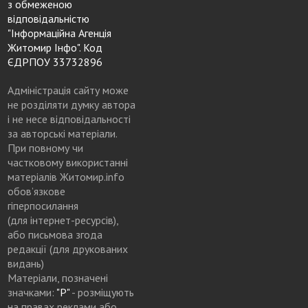
з обмеженою
відповідальністю
"Інформаційна Агенція
Житомир Інфо". Код
ЄДРПОУ 33732896
Адміністрація сайту може
не розділяти думку автора
і не несе відповідальності
за авторські матеріали.
При повному чи
частковому використанні
матеріалів Житомир.info
обов’язкове
гіперпосилання
(для інтернет-ресурсів),
або письмова згода
редакції (для друкованих
видань)
Матеріали, позначені
значками:
"Р"
- розміщують
на правах реклами або