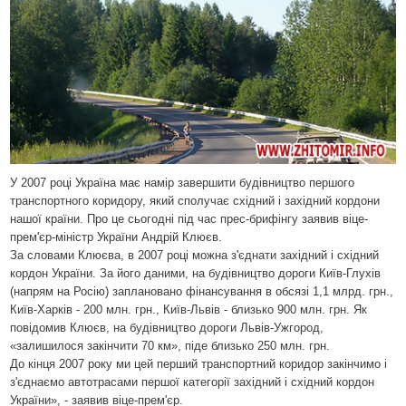
У 2007 році Україна має намір завершити будівництво першого
транспортного коридору, який сполучає східний і західний кордони
нашої країни. Про це сьогодні під час прес-брифінгу заявив віце-
прем'єр-міністр України Андрій Клюєв.
За словами Клюєва, в 2007 році можна з'єднати західний і східний
кордон України. За його даними, на будівництво дороги Київ-Глухів
(напрям на Росію) заплановано фінансування в обсязі 1,1 млрд. грн.,
Київ-Харків - 200 млн. грн., Київ-Львів - близько 900 млн. грн. Як
повідомив Клюєв, на будівництво дороги Львів-Ужгород,
«залишилося закінчити 70 км», піде близько 250 млн. грн.
До кінця 2007 року ми цей перший транспортний коридор закінчимо і
з'єднаємо автотрасами першої категорії західний і східний кордон
України», - заявив віце-прем'єр.