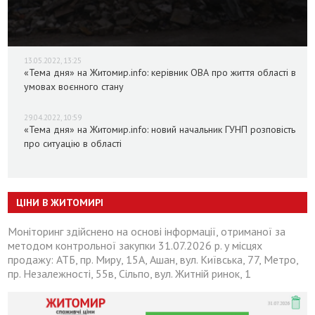
13.05.2022, 13:25
«Тема дня» на Житомир.info: керівник ОВА про життя області в
умовах воєнного стану
29.04.2022, 10:59
«Тема дня» на Житомир.info: новий начальник ГУНП розповість
про ситуацію в області
ЦІНИ В ЖИТОМИРІ
Моніторинг здійснено на основі інформації, отриманої за
методом контрольної закупки 31.07.2026 р. у місцях
продажу: АТБ, пр. Миру, 15А, Ашан, вул. Київська, 77, Метро,
пр. Незалежності, 55в, Сільпо, вул. Житній ринок, 1