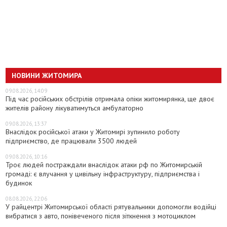
НОВИНИ ЖИТОМИРА
09.08.2026, 14:09
Під час російських обстрілів отримала опіки житомирянка, ще двоє
жителів району лікуватимуться амбулаторно
09.08.2026, 13:37
Внаслідок російської атаки у Житомирі зупинило роботу
підприємство, де працювали 3500 людей
09.08.2026, 10:16
Троє людей постраждали внаслідок атаки рф по Житомирській
громаді: є влучання у цивільну інфраструктуру, підприємства і
будинок
08.08.2026, 22:06
У райцентрі Житомирської області рятувальники допомогли водійці
вибратися з авто, понівеченого після зіткнення з мотоциклом