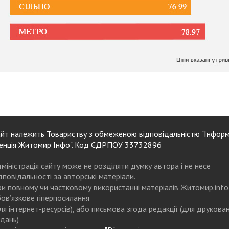
йт належить Товариству з обмеженою відповідальністю "Інформ
енція Житомир Інфо". Код ЄДРПОУ 33732896
міністрація сайту може не розділяти думку автора і не несе
дповідальності за авторські матеріали.
и повному чи частковому використанні матеріалів Житомир.info
ов’язкове гіперпосилання
ля інтернет-ресурсів), або письмова згода редакції (для друкова
дань)