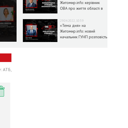
Житомир.info: керівник
ОВА про життя області в
умовах воєнного стану
29.04.2022, 10:59
«Тема дня» на
Житомир.info: новий
начальник ГУНП розповість
про ситуацію в області
: АТБ,