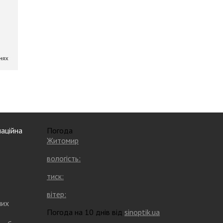
аційна
Погода
Житомир
вологість:
тиск:
вітер:
них
Погода на 10 днів від
sinoptik.ua