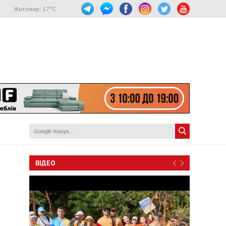
Житомир:
17
°C
ВІДЕО