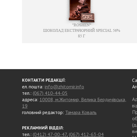
Са
КОНТАКТИ РЕДАКЦІЇ:
ел. пошта:
info@zhitomir.info
Аг
тел.:
(067) 410-44-05
Ад
адреса:
10008, м.Житомир, Велика Бердичівська,
ві
19
Пр
головний редактор:
Тамара Коваль
об
(д
РЕКЛАМНИЙ ВІДДІЛ:
ви
тел.:
(0412) 47-00-47
,
(067) 412-63-04