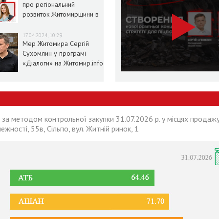
про регіональний
розвиток Житомирщини в
умовах воєнного стану
17.04.2024, 10:29
Мер Житомира Сергій
Сухомлин у програмі
«Діалоги» на Житомир.info
 за методом контрольної закупки 31.07.2026 р. у місцях продажу
лежності, 55в, Сільпо, вул. Житній ринок, 1