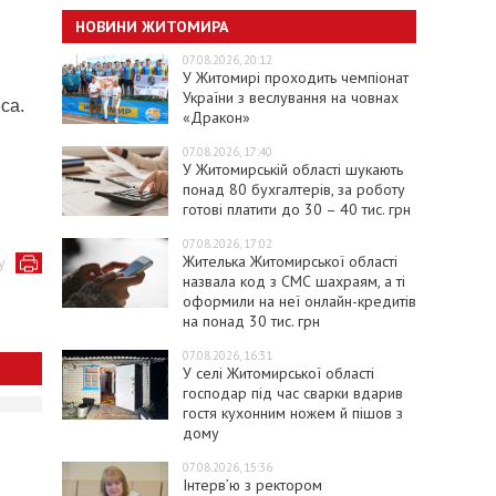
НОВИНИ ЖИТОМИРА
07.08.2026, 20:12
У Житомирі проходить чемпіонат
України з веслування на човнах
са.
«Дракон»
07.08.2026, 17:40
У Житомирській області шукають
понад 80 бухгалтерів, за роботу
готові платити до 30 – 40 тис. грн
07.08.2026, 17:02
Жителька Житомирської області
у
назвала код з СМС шахраям, а ті
оформили на неї онлайн-кредитів
на понад 30 тис. грн
07.08.2026, 16:31
У селі Житомирської області
господар під час сварки вдарив
гостя кухонним ножем й пішов з
дому
07.08.2026, 15:36
Інтерв’ю з ректором