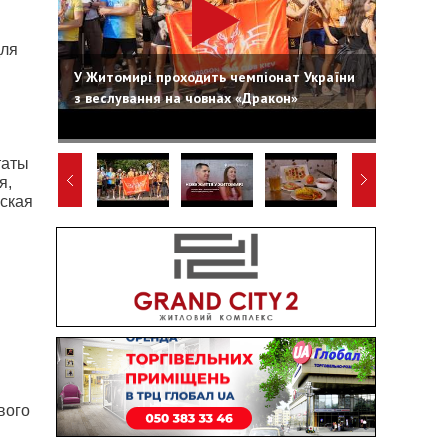
для
У Житомирі проходить чемпіонат України
з веслування на човнах «Дракон»
таты
я,
вская
вого