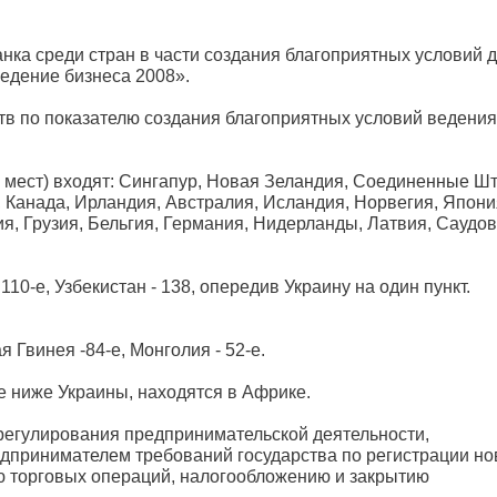
анка среди стран в части создания благоприятных условий 
Ведение бизнеса 2008».
тв по показателю создания благоприятных условий ведения
х мест) входят: Сингапур, Новая Зеландия, Соединенные Ш
, Канада, Ирландия, Австралия, Исландия, Норвегия, Япони
, Грузия, Бельгия, Германия, Нидерланды, Латвия, Саудо
110-е, Узбекистан - 138, опередив Украину на один пункт.
 Гвинея -84-е, Монголия - 52-е.
е ниже Украины, находятся в Африке.
 регулирования предпринимательской деятельности,
дпринимателем требований государства по регистрации но
ю торговых операций, налогообложению и закрытию