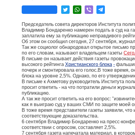
Председатель совета директоров Института поли
Владимир Бондаренко намерен подать в суд на г
заплатила ему за публикацию неправдивого рейти
Об этом он сообщил сегодня, 27 сентября, журнал
Так же социолог обнародовал открытое письмо п
по его словам, называют владельцем газеты
Сего
В письме он называет действия газеты провокацие
высокого рейтинга
Христианского блока
-
фальшивк
почерк и смонтировала его голос.В тоже время, о
блока на уровне 2,5%. Однако, по его утверждени
В письме к Ахметову руководитель Института по
просит ответить - на что потратили деньги журнал
публикацию.
А так же просит ответить на его вопрос: "извинит
как я выиграю суд у ваших СМИ по защите моей о
В тоже время представители газеты заявили, что 
соответствующие доказательства.
6 сентября Владимир Бондаренко на пресс-конфер
соответствии с опросом, составляет 2,5%.
7 сентября газета напечатала материал, в котором