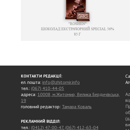
Са
КОНТАКТИ РЕДАКЦІЇ:
ел. пошта:
info@zhitomir.info
Аг
тел.:
(067) 410-44-05
Ад
адреса:
10008, м.Житомир, Велика Бердичівська,
ві
19
Пр
головний редактор:
Тамара Коваль
об
(д
РЕКЛАМНИЙ ВІДДІЛ:
ви
тел.:
(0412) 47-00-47
,
(067) 412-63-04