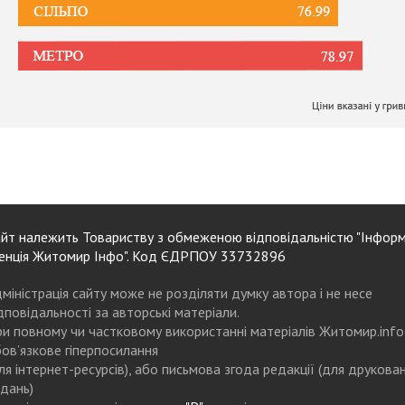
йт належить Товариству з обмеженою відповідальністю "Інформ
енція Житомир Інфо". Код ЄДРПОУ 33732896
міністрація сайту може не розділяти думку автора і не несе
дповідальності за авторські матеріали.
и повному чи частковому використанні матеріалів Житомир.info
ов’язкове гіперпосилання
ля інтернет-ресурсів), або письмова згода редакції (для друкова
дань)