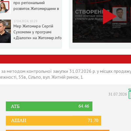
про регіональний
розвиток Житомирщини в
умовах воєнного стану
17.04.2024, 10:29
Мер Житомира Сергій
Сухомлин у програмі
«Діалоги» на Житомир.info
 за методом контрольної закупки 31.07.2026 р. у місцях продажу
лежності, 55в, Сільпо, вул. Житній ринок, 1