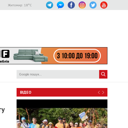
Житомир:
18
°C
ВІДЕО
ту