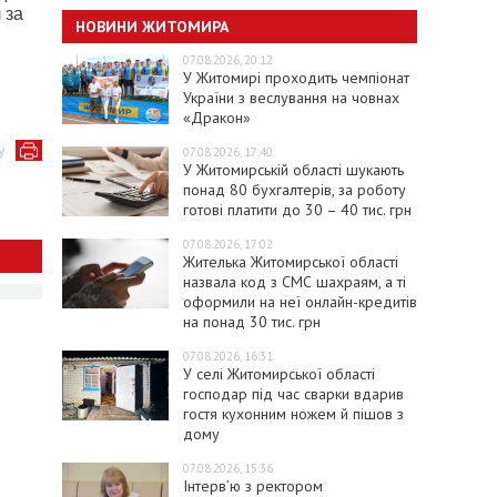
 за
НОВИНИ ЖИТОМИРА
07.08.2026, 20:12
У Житомирі проходить чемпіонат
України з веслування на човнах
«Дракон»
у
07.08.2026, 17:40
У Житомирській області шукають
понад 80 бухгалтерів, за роботу
готові платити до 30 – 40 тис. грн
07.08.2026, 17:02
Жителька Житомирської області
назвала код з СМС шахраям, а ті
оформили на неї онлайн-кредитів
на понад 30 тис. грн
07.08.2026, 16:31
У селі Житомирської області
господар під час сварки вдарив
гостя кухонним ножем й пішов з
дому
07.08.2026, 15:36
Інтерв’ю з ректором