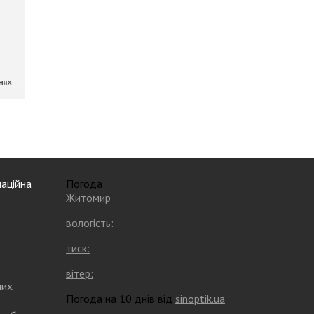
аційна
Погода
Житомир
вологість:
тиск:
вітер:
них
Погода на 10 днів від
sinoptik.ua