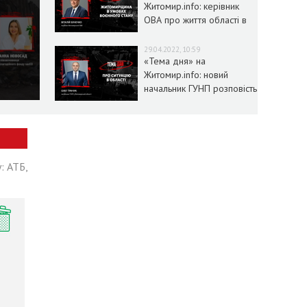
Житомир.info: керівник
ОВА про життя області в
умовах воєнного стану
29.04.2022, 10:59
«Тема дня» на
Житомир.info: новий
начальник ГУНП розповість
про ситуацію в області
: АТБ,