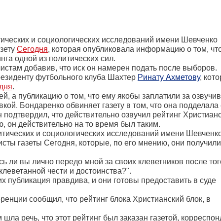
тических и социологических исследований имени Шевченко
азету
Сегодня
, которая опубликовала информацию о том, чт
нга одной из политических сил.
истам добавив, что иск он намерен подать после выборов.
резиденту футбольного клуба Шахтер
Ринату Ахметову
, кото
дня
.
й, а публикацию о том, что ему якобы заплатили за озвучи
ой. Бондаренко обвиняет газету в том, что она подделала 
н подтвердил, что действительно озвучил рейтинг Христиан
ю, он действительно на то время был таким.
литических и социологических исследований имени Шевченк
исты газеты Сегодня, которые, по его мнению, они получили
есь ли вы лично передо мной за своих клеветников после тог
клеветанной чести и достоинства?".
их публикация правдива, и они готовы предоставить в суде
енции сообщил, что рейтинг блока Христианский блок, в
 шла речь, что этот рейтинг был заказан газетой, корреспон